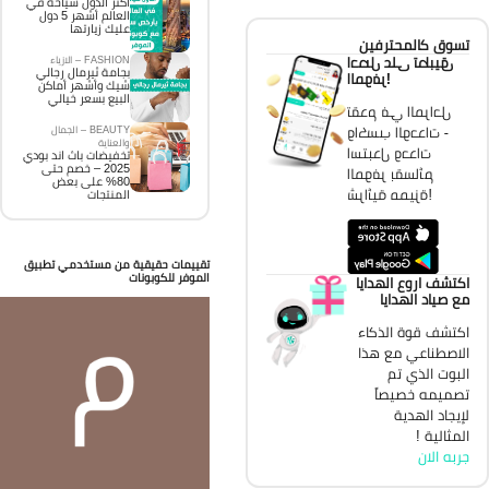
اكثر الدول سياحة في
العالم أشهر 5 دول
عليك زيارتها
تسوق كالمحترفين
احصل على تطبيق
FASHION – الازياء
بجامة ثيرمال رجالي
الموفر!
شيك وأشهر أماكن
البيع بسعر خيالي
تقدم في المراحل
واكسب الوحدات -
BEAUTY – الجمال
والعناية
استبدل وحدات
تخفيضات باث اند بودي
2025 – خصم حتى
الموفر بقسائم
80% على بعض
شرائية مميزة!
المنتجات
تقييمات حقيقية من مستخدمي تطبيق
الموفر للكوبونات
اكتشف اروع الهدايا
مع صياد الهدايا
اكتشف قوة الذكاء
الاصطناعي مع هذا
البوت الذي تم
تصميمه خصيصاً
لإيجاد الهدية
المثالية !
جربه الان