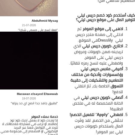
تصاميم لتدفعي أقل!
ف أستخدم كود خصم دريس ليلي
وفير المال على موقع دريس ليلي؟
Abdulhmid Mysag
21-07-2026
اذهبي إلى موقع الموفر
ثم
"فعلا إسم على مسمى شكرا"
ادخلي إلى صفحة متجر دريس
ليلي
Dresslilyفي الموقع.
اختاري كوبون دريس ليلي
الذي
تريدينه ضمن كوبونات وعروض
دريس ليلي على الموفر،
واضغطي عليه لنسخ رمزه تلقائيًا.
أضيفي ملابس دريس ليلي
وإكسسوارات وأحذية من مختلف
التصاميم والتشكيلات إلى حقيبة
التسوق
الخاصة بك، ثمّ انتقلي
للدفع!
Marawan elsayed Eltawwab
ألصقي كوبون دريس ليلي
في
19-07-2026
الخانة المخصصة له في ملخص
"تطبيق جامد جدا انصح اي حد ينزله"
الطلبية!
اضغطي
“
Apply
“
لتفعيل الخصم!
خدمة عملاء الموفر
تحقّقي من الخصم، لقد وفّرت
إذا وجدت كود لا يعمل، لديك كود تود
إضافته، أو ترغب في مشاركة ملاحظاتك، لا
المال باستخدام كوبونات دريس
تتردد في التواصل معنا عبر البريد
الإلكتروني أو الانضمام إلى مجموعة محبي
ليلي عبر الموفر!
الموفر!