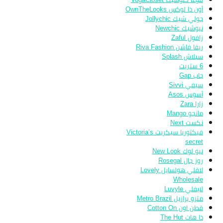
أون ذا لوكس OwnTheLooks
جولي شيك Jollychic
نيوشيك Newchic
زافول Zaful
ريفا فاشن Riva Fashion
سبلاش Splash
6 ستريت
جاب Gap
سيفي Sivvi
أسوس Asos
زارا Zara
مانجو Mango
نكست Next
فيكتوريا سيكريت Victoria’s
secret
نيو لوك New Look
روز جال Rosegal
لافلي هولسايل Lovely
Wholesale
لايفلي Luvyle
مترو برازيل Metro Brazil
قطن اون Cotton On
ذا هات The Hut