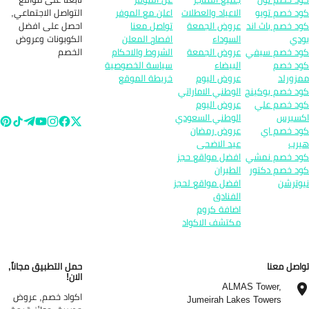
التواصل الاجتماعي,
د خصم تويو
الاعياد والعطلات
اعلن مع الموفر
احصل على افضل
د خصم باث اند
عروض الجمعة
تواصل معنا
الكوبونات وعروض
دي
السوداء
افصاح المعلن
الخصم
د خصم سيفي
عروض الجمعة
الشروط والاحكام
د خصم
البيضاء
سياسة الخصوصية
زورلد
عروض اليوم
خريطة الموقع
د خصم بوكينج
الوطني الاماراتي
د خصم علي
عروض اليوم
سبرس
الوطني السعودي
د خصم اي
عروض رمضان
رب
عيد الاضحى
د خصم نمشي
افضل مواقع حجز
د خصم دكتور
الطيران
وترشن
افضل مواقع لحجز
الفنادق
اضافة كروم
مكتشف الاكواد
اصل معنا
حمل التطبيق مجاناً,
الان!
ALMAS Tower,
اكواد خصم, عروض
Jumeirah Lakes Towers