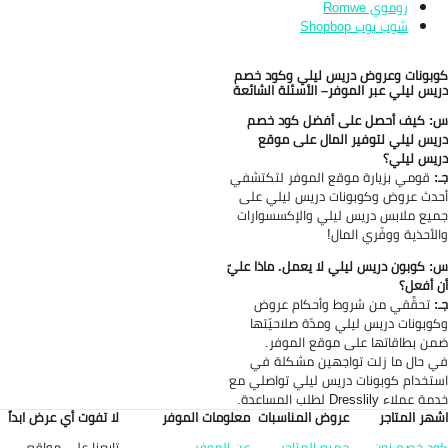
روموي Romwe
شوب بوب Shopbop
بونات وعروض دريس ليلي وكود خصم
يس ليلي عبر الموفر– الأسئلة الشائعة
 كيف أحصل على أفضل كود خصم
يس ليلي لتوفير المال على موقع
يس ليلي؟
:
قومي بزيارة موقع الموفر لتكتشفي
دث عروض وكوبونات دريس ليلي على
يع ملابس دريس ليلي والإكسسوارات
لأحذية ووفّري المال!
 كوبون دريس ليلي لا يعمل. ماذا عليّ
 أفعل؟
:
تحقَّقي من شروط وأحكام عروض
وبونات دريس ليلي ومدّة صلاحيّتها
ن بطاقاتها على موقع الموفر.
 حال ما زلت تواجهين مشكلة في
تخدام كوبونات دريس ليلي تواصلي مع
عملاء Dresslily لطلب المساعدة.
هر المتاجر
عروض المناسبات
معلومات الموفر
لا تفوت أي عرض ابداً
تابعنا على مواقع
د خصم نون
جميع المتاجر
عن الموفر