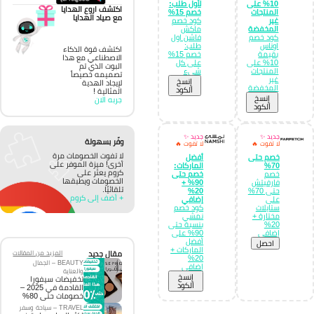
10% على
لأول طلب:
اكتشف اروع الهدايا
المنتجات
خصم 15%
مع صياد الهدايا
غير
كود خصم
المخفضة
ماكش
كود خصم
فاشن اول
اوناس
طلب:
اكتشف قوة الذكاء
بقيمة
خصم 15%
الاصطناعي مع هذا
10% على
على كل
البوت الذي تم
المنتجات
شيء
تصميمه خصيصاً
غير
إِنسخ
لإيجاد الهدية
المخفضة
الكود
المثالية !
إِنسخ
جربه الان
الكود
جديد ✨
جديد ✨
وفّر بسهولة
لا تفوت 🔥
لا تفوت 🔥
لا تفوت الخصومات مرة
خصم حتى
أفضل
أخرى! ميزة الموفر على
70%
الماركات:
كروم يعثر على
خصم
خصم حتى
الخصومات ويطبقها
فارفيتش
90% +
تلقائيًا.
حتى 70%
20%
+ أضف إلى كروم
على
إضافي
ستايلات
كود خصم
مختارة +
نمشي
20%
بنسبة حتى
إضافي
90% على
أفضل
احصل
الماركات +
مقال جديد
المزيد من المقالات
20%
BEAUTY – الجمال
إضافي
والعناية
إِنسخ
تخفيضات سيفورا
الكود
القادمة في 2025 –
خصومات حتى 80%
TRAVEL – سياحة وسفر