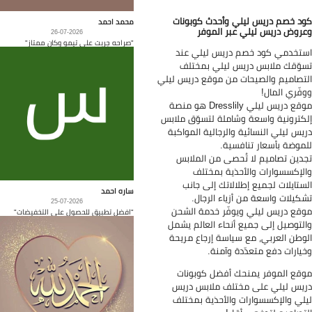
د خصم دريس ليلي وأحدث كوبونات
محمد احمد
روض دريس ليلي عبر الموفر
26-07-2026
"صراحه جربت على تيمو وكان ممتاز"
تخدمي كود خصم دريس ليلي عند
وّقك ملابس دريس ليلي بمختلف
تصاميم والصيحات من موقع دريس ليلي
فّري المال!
موقع دريس ليلي Dresslily هو منصة
كترونية واسعة وشاملة لتسوّق ملابس
يس ليلي النسائية والرجالية المواكبة
موضة بأسعار تنافسية.
دين تصاميم لا تُحصى من الملابس
لإكسسوارات والأحذية بمختلف
ستايلات لجميع إطلالاتك إلى جانب
ساره احمد
كيلات واسعة من أزياء الرجال.
25-07-2026
قع دريس ليلي ويوفّر خدمة الشحن
"افضل تطبيق للحصول على التخفيضات"
لتوصيل إلى جميع أنحاء العالم يشمل
وطن العربي، مع سياسة إرجاع مريحة
يارات دفع متعدّدة وآمنة.
قع الموفر يمنحك أفضل كوبونات
يس ليلي على مختلف ملابس دريس
لي والإكسسوارات والأحذية بمختلف