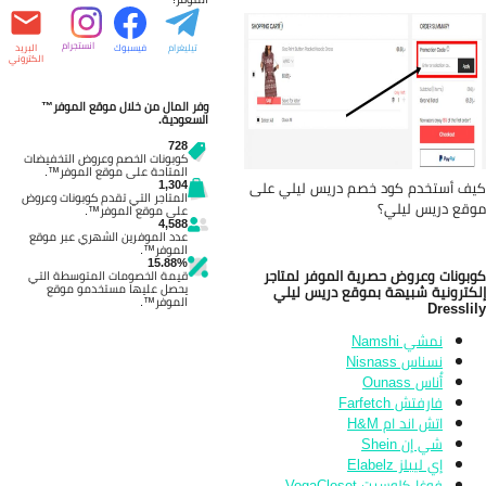
انستجرام
تيليغرام
فيسبوك
البريد
الكتروني
وفر المال من خلال موقع الموفر™
السعودية.
728
كوبونات الخصم وعروض التخفيضات
المتاحة على موقع الموفر™.
1,304
ف أستخدم كود خصم دريس ليلي على
المتاجر التي تقدم كوبونات وعروض
قع دريس ليلي؟
على موقع الموفر™.
4,588
عدد الموفرين الشهري عبر موقع
الموفر™.
15.88%
بونات وعروض حصرية الموفر لمتاجر
قيمة الخصومات المتوسطة التي
يحصل عليها مستخدمو موقع
كترونية شبيهة بموقع دريس ليلي
الموفر™.
Dressli
نمشي Namshi
نسناس Nisnass
أُناس Ounass
فارفتش Farfetch
اتش اند ام H&M
شي إن Shein
إي ليبلز Elabelz
فوغا كلوسيت VogaCloset