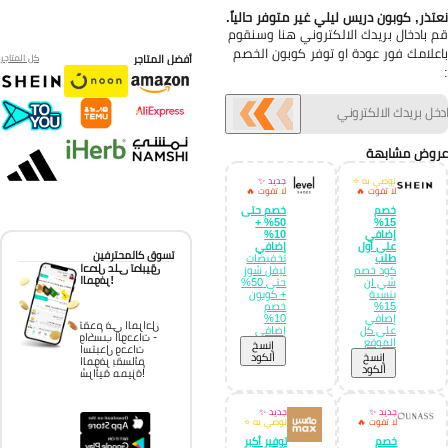
تذر, كوبون دريس ليلي غير متوفر حالياً.
 بادخال بريدك الالكتروني هنا وسنقوم
علامك فور عودة او توفر كوبون الخصم
أفضل المتاجر
كل المتاجر
وض مشابهة
نوصي به ⭐
جديد ✨
لا تفوت 🔥
لا تفوت 🔥
خصم
خصم حتى
50% +
15%
إضافي
10%
على أول
إضافي
تسوق كالمحترفين
طلب
تخفيضات
احصل على تطبيق
كود خصم
ليفل شوز
الموفر!
شي ان
حتى 50%
بنسبة
+ كوبون
15%
خصم
إضافي
10%
تقدم في المراحل
على كل
إضافي
واكسب الوحدات -
الموقع
إِنسخ
استبدل وحدات
إِنسخ
الكود
الموفر بقسائم
الكود
شرائية مميزة!
جديد ✨
جديد ✨
لا تفوت 🔥
نوصي به ⭐
خصم
توفير أكبر