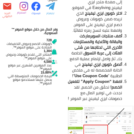
إلى صفحة متجر ايزي
ليفينج
Easyliving في الموقع.
اختر كوبون ايزي ليفينج
الذي
انستجرام
تيليغرام
فيسبوك
البريد
الكتروني
تريده ضمن كوبونات وعروض
خصم ايزي ليفينج على الموفر،
وفر المال من خلال موقع الموفر™
واضغط عليه لنسخ رمزه تلقائيًا.
السعودية.
أضف منتجات السوبرماركت
728
والبقالة والأغذية والمستلزمات
كوبونات الخصم وعروض التخفيضات
الأخرى التي تحتاجها من شتى
المتاحة على موقع الموفر™.
1,304
الفئات إلى عربة التسوق
الخاصة
المتاجر التي تقدم كوبونات وعروض
على موقع الموفر™.
بك، ثمّ واصل لإتمام عملية الدفع.
4,588
ألصق كوبون ايزي ليفينج
في
عدد الموفرين الشهري عبر موقع
الموفر™.
الخانة المخصصة له في ملخص
15.88%
الطلبية “
Use Coupon Code
“!
قيمة الخصومات المتوسطة التي
يحصل عليها مستخدمو موقع
اضغط “Apply Coupon” لتفعيل
الموفر™.
الخصم!
تحقّق من الخصم، لقد
نجحت في توفير المال مع
خصومات ايزي ليفينج عبر الموفر
!