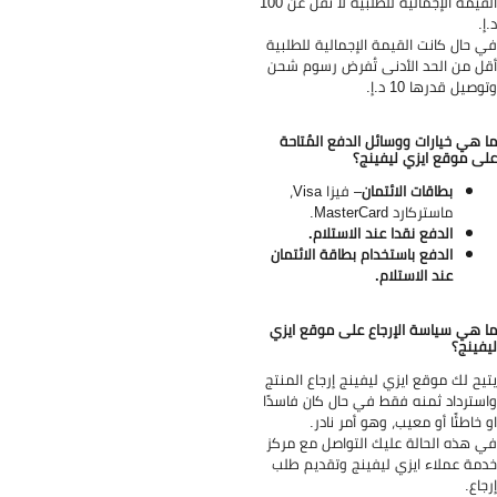
القيمة الإجمالية للطلبية لا تقل عن 100
إ.
 حال كانت القيمة الإجمالية للطلبية
ل من الحد الأدنى تُفرض رسوم شحن
وصيل قدرها 10 د.إ.
 هي خيارات ووسائل الدفع المُتاحة
ى موقع ايزي ليفينج؟
بطاقات الائتمان
–
فيزا Visa،
ماستركارد MasterCard.
الدفع نقدا عند الاستلام.
الدفع باستخدام بطاقة الائتمان
عند الاستلام.
 هي سياسة الإرجاع على موقع ايزي
فينج؟
يح لك موقع ايزي ليفينج إرجاع المنتج
سترداد ثمنه فقط في حال كان فاسدًا
 خاطئًا أو معيب، وهو أمر نادر.
 هذه الحالة عليك التواصل مع مركز
مة عملاء ايزي ليفينج وتقديم طلب
جاع.