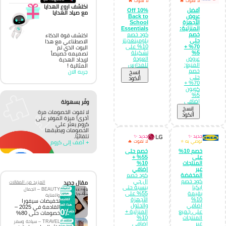
لا تفوت 🔥
لا تفوت 🔥
اكتشف اروع الهدايا
أفضل
10% Off
مع صياد الهدايا
عروض
Back to
الأجهزة
School
المنزلية:
Essentials
خصم
كود خصم
اكتشف قوة الذكاء
حتى
بلومينغديلز
الاصطناعي مع هذا
70% +
10% على
البوت الذي تم
5%
تشكيلة
تصميمه خصيصاً
عروض
العودة
لإيجاد الهدية
المنيع:
للمدارس
المثالية !
خصم
جربه الان
إِنسخ
حتى
الكود
70% +
كوبون
5%
إضافي
وفّر بسهولة
إِنسخ
لا تفوت الخصومات مرة
الكود
أخرى! ميزة الموفر على
كروم يعثر على
الخصومات ويطبقها
تلقائيًا.
جديد ✨
جديد ✨
نوصي به ⭐
لا تفوت 🔥
+ أضف إلى كروم
خصم 10%
خصم حتى
على
55% +
المنتجات
10%
غير
إضافي
المخفضة
كود خصم
كود خصم
ال جي
مقال جديد
المزيد من المقالات
ايكيا
بنسبة حتى
BEAUTY – الجمال
بقيمة
55% على
والعناية
10%
الأجهزة
تخفيضات سيفورا
إضافي
والحلول
القادمة في 2025 –
على جميع
المنزلية +
خصومات حتى 80%
المنتجات
10%
TRAVEL – سياحة وسفر
غير
إضافي