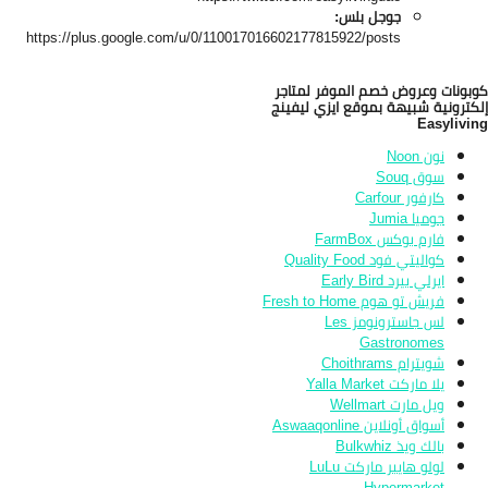
جوجل بلس:
https://plus.google.com/u/0/110017016602177815922/posts
بونات وعروض خصم الموفر لمتاجر
كترونية شبيهة بموقع ايزي ليفينج
Easylivi
نون Noon
سوق Souq
كارفور Carfour
جوميا Jumia
فارم بوكس FarmBox
كواليتي فود Quality Food
ايرلي بيرد Early Bird
فريش تو هوم Fresh to Home
لس جاسترونومز Les
Gastronomes
شويترام Choithrams
يلا ماركت Yalla Market
ويل مارت Wellmart
أسواق أونلاين Aswaaqonline
بالك ويذ Bulkwhiz
لولو هايبر ماركت LuLu
Hypermarket