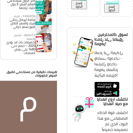
اكثر الدول سياحة في
المخفضة
إِنسخ
العالم أشهر 5 دول
إِنسخ
الكود
عليك زيارتها
الكود
FASHION – الازياء
بجامة ثيرمال رجالي
شيك وأشهر أماكن
البيع بسعر خيالي
تسوق كالمحترفين
BEAUTY – الجمال
احصل على تطبيق
والعناية
تخفيضات باث اند بودي
الموفر!
2025 – خصم حتى
80% على بعض
تقدم في المراحل
المنتجات
واكسب الوحدات -
استبدل وحدات
الموفر بقسائم
تقييمات حقيقية من مستخدمي تطبيق
شرائية مميزة!
الموفر للكوبونات
اكتشف اروع الهدايا
مع صياد الهدايا
اكتشف قوة الذكاء
الاصطناعي مع هذا
البوت الذي تم
تصميمه خصيصاً