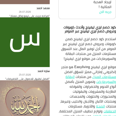
لإيجاد الهدية
المثالية !
محمد احمد
جربه الان
26-07-2026
"صراحه جربت على تيمو وكان ممتاز"
د خصم ايزي ليفينج وأحدث كوبونات
روض خصم ايزي ليفينج عبر الموفر
تخدم كود خصم ايزي ليفينج ضمن
بونات وعروض خصم ايزي ليفينج عبر
موفر من أجل توفير المال عند التسوق
تلزمات المنزل من منتجات البقالة
لسوبرماركت من موقع ايزي ليفينج!
موقع ايزي ليفينج Easyliving هو متجر
ساره احمد
كتروني إماراتي مميّز لتسوّق افضل
25-07-2026
تلزمات المنزل
من منتجات
البقالة
"افضل تطبيق للحصول على التخفيضات"
لسوبرماركت
وتموين المنزل بأفضل
واع اللحوم والخضراوات والفواكه
طازجة والمشروبات والبقوليات
لمخبوزات والحلويات والمجمدات
نتجات الألبان والأجبان والحليب وغيرها،
تجات
الصحة
والأدوية، مستلزمات
حمامات
ولوازم تنظيف المنزل المختلفة،