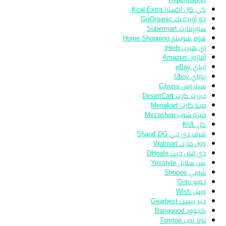
كي كال اكسترا Kcal Extra
جو أورجانيك GoOrganic
سوبرمارت Supermart
هوم شوبينج Home Shopping
اي هيرب iHerb
أمازون Amazon
ايباي eBay
يوباي Ubuy
سيتروس Citruss
ديزرت كارت DesertCart
مينا كارت Menakart
ميزة شوب Mezashop
كل KUL
شرف دي جي Sharaf DG
وول مارت Walmart
دي اتش جيت DHgate
يس ستايل Yesstyle
شوبي Shopee
جوتو Goto
ويش Wish
جير بيست Gearbest
بانجوود Banggood
توم توب Tomtop