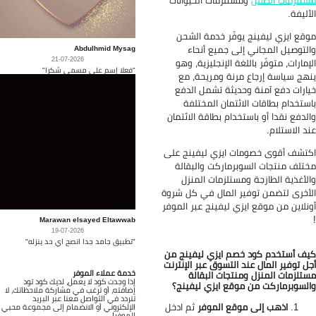
تلزمات الطفل
ومستلزمات الحيوانات
أليفة.
قع ايزي ليفينج يوفّر خدمة الشحن
لتوصيل المجاني إلى جميع أنحاء
Abdulhmid Mysag
21-07-2026
إمارات، متوفّر باللغة الإنجليزية، وهو
"فعلا إسم على مسمى شكرا"
هج سياسة إرجاع مرنة ومريحة، مع
ارات دفع آمنة وحديثة تشمل الدفع
ستخدام بطاقات الائتمان المختلفة
لدفع نقدا أو باستخدام بطاقة الائتمان
د الاستلام.
تشف أقوى خصومات ايزي ليفينج على
تلف منتجات السوبرماركت والبقالة
لأغذية الطازجة ومستلزمات المنزل
أخرى لتضمن توفير المال في كل شروة
نلاين من موقع ايزي ليفينج عبر الموفر
Marawan elsayed Eltawwab
19-07-2026
"تطبيق جامد جدا انصح اي حد ينزله"
ف أستخدم كود خصم ايزي ليفينج من
ل توفير المال عند التسوق عبر الإنترنت
خدمة عملاء الموفر
تلزمات المنزل ومنتجات البقالة
إذا وجدت كود لا يعمل، لديك كود تود
لسوبرماركت من موقع ايزي ليفينج؟
إضافته، أو ترغب في مشاركة ملاحظاتك، لا
تتردد في التواصل معنا عبر البريد
اذهب إلى موقع الموفر
ثم ادخل
الإلكتروني أو الانضمام إلى مجموعة محبي
الموفر!