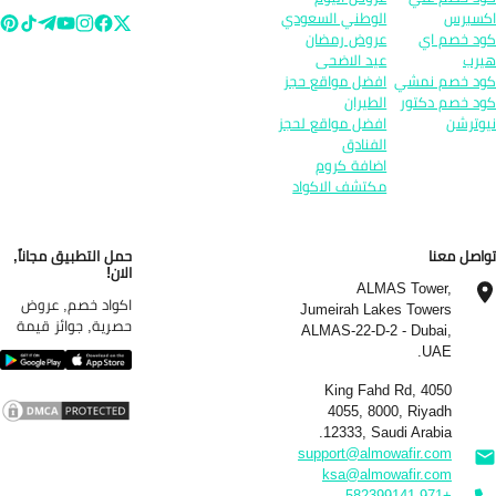
سبرس
الوطني السعودي
د خصم اي
عروض رمضان
رب
عيد الاضحى
د خصم نمشي
افضل مواقع حجز
د خصم دكتور
الطيران
وترشن
افضل مواقع لحجز
الفنادق
اضافة كروم
مكتشف الاكواد
اصل معنا
حمل التطبيق مجاناً,
الان!
ALMAS Tower,
اكواد خصم, عروض
Jumeirah Lakes Towers
حصرية, جوائز قيمة
ALMAS-22-D-2 - Dubai,
UAE.
4050 King Fahd Rd,
4055, 8000, Riyadh
12333, Saudi Arabia.
support@almowafir.com
ksa@almowafir.com
+971 582399141