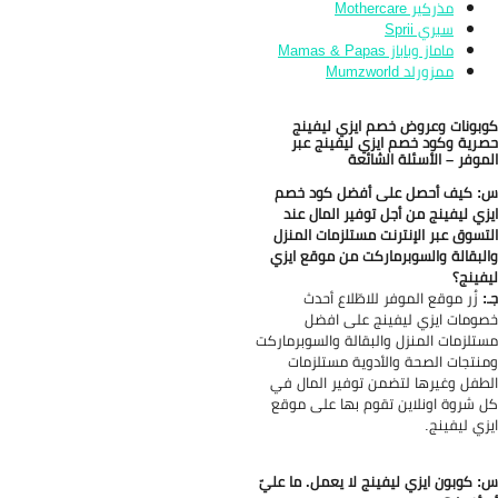
مذركير Mothercare
سبري Sprii
ماماز وباباز Mamas & Papas
ممزورلد Mumzworld
بونات وعروض خصم ايزي ليفينج
رية وكود خصم ايزي ليفينج عبر
موفر – الأسئلة الشائعة
 كيف أحصل على أفضل كود خصم
زي ليفينج من أجل توفير المال عند
تسوق عبر الإنترنت مستلزمات المنزل
لبقالة والسوبرماركت من موقع ايزي
فينج؟
:
زُر موقع الموفر للاطّلاع أحدث
ومات ايزي ليفينج على افضل
تلزمات المنزل والبقالة والسوبرماركت
نتجات الصحة والأدوية مستلزمات
طفل وغيرها لتضمن توفير المال في
 شروة اونلاين تقوم بها على موقع
زي ليفينج.
 كوبون ايزي ليفينج لا يعمل. ما عليّ