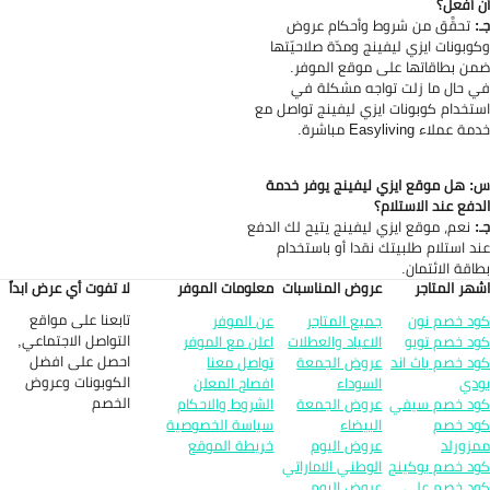
 أفعل؟
:
تحقَّق من شروط وأحكام عروض
وبونات ايزي ليفينج ومدّة صلاحيّتها
ن بطاقاتها على موقع الموفر.
 حال ما زلت تواجه مشكلة في
تخدام كوبونات ايزي ليفينج تواصل مع
 عملاء Easyliving مباشرة.
 هل موقع ايزي ليفينج يوفر خدمة
دفع عند الاستلام؟
:
نعم، موقع ايزي ليفينج يتيح لك الدفع
د استلام طلبيتك نقدا أو باستخدام
اقة الائتمان.
هر المتاجر
عروض المناسبات
معلومات الموفر
لا تفوت أي عرض ابداً
تابعنا على مواقع
د خصم نون
جميع المتاجر
عن الموفر
التواصل الاجتماعي,
د خصم تويو
الاعياد والعطلات
اعلن مع الموفر
احصل على افضل
د خصم باث اند
عروض الجمعة
تواصل معنا
الكوبونات وعروض
دي
السوداء
افصاح المعلن
الخصم
د خصم سيفي
عروض الجمعة
الشروط والاحكام
د خصم
البيضاء
سياسة الخصوصية
زورلد
عروض اليوم
خريطة الموقع
د خصم بوكينج
الوطني الاماراتي
د خصم علي
عروض اليوم