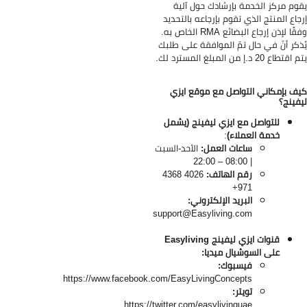
وم مركز الخدمة بإرشادك حول آلية
جاع المنتج الذي تقوم بإرجاعه بالتحديد
ًا لإذن إرجاع البضائع RMA الخاص به.
ذكر أنّ في حال تمّ الموافقة على طلبك
تطاع 20 د.إ من المبلغ المسترد لك.
ف بإمكاني التواصل مع موقع ايزي
فينج؟
للتواصل مع ايزي ليفينج (يشمل
خدمة العملاء)
:
ساعات العمل:
الأحد-السبت
| 08:00 – 22:00
رقم الهاتف:
4026 4368
971+
البريد الإلكتروني:
support@Easyliving.com
قنوات ايزي ليفينج Easyliving
على السوشيال ميديا:
فيسبوك:
https://www.facebook.com/EasyLivingConcepts
تويتر:
https://twitter.com/easylivinguae