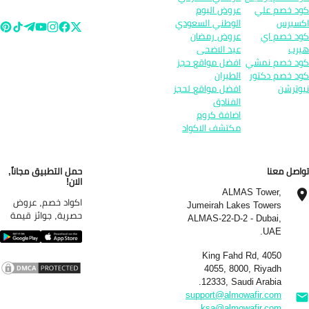
د خصم علي
عروض اليوم
سبرس
الوطني السعودي
د خصم اي
عروض رمضان
رب
عيد الاضحى
د خصم نمشي
افضل مواقع حجز
د خصم دكتور
الطيران
وترشن
افضل مواقع لحجز
الفنادق
اضافة كروم
مكتشف الاكواد
اصل معنا
حمل التطبيق مجاناً,
الان!
ALMAS Tower,
اكواد خصم, عروض
Jumeirah Lakes Towers
حصرية, جوائز قيمة
ALMAS-22-D-2 - Dubai,
UAE.
4050 King Fahd Rd,
4055, 8000, Riyadh
12333, Saudi Arabia.
support@almowafir.com
ksa@almowafir.com