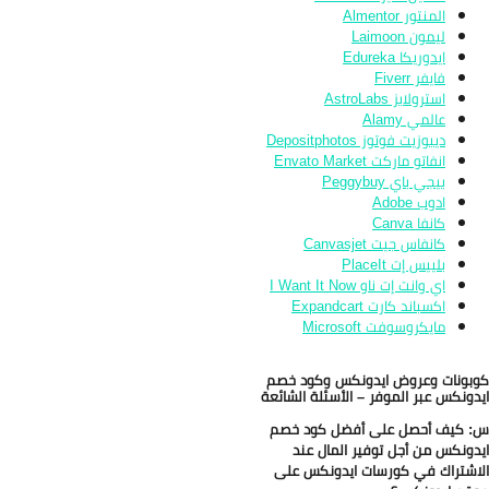
المنتور Almentor
ليمون Laimoon
ايدوريكا Edureka
فايفر Fiverr
استرولابز AstroLabs
عالمي Alamy
ديبوزيت فوتوز Depositphotos
انفاتو ماركت Envato Market
بيجي باي Peggybuy
ادوب Adobe
كانفا Canva
كانفاس جيت Canvasjet
بلييس إت PlaceIt
اي وانت إت ناو I Want It Now
اكسباند كارت Expandcart
مايكروسوفت Microsoft
بونات وعروض ايدونكس وكود خصم
دونكس عبر الموفر – الأسئلة الشائعة
 كيف أحصل على أفضل كود خصم
دونكس من أجل توفير المال عند
اشتراك في كورسات ايدونكس على