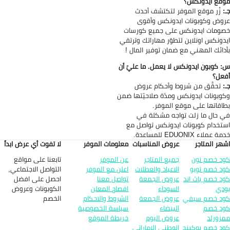
قع ايدونكس؟
:
زُر موقع الموفر لتكتشف أحدث
وض وكوبونات ايدونكس وأقوى
ومات ايدونكس على جميع كورسات
دونكس اونلاين لتطوّر مهاراتك وترتقي
دائك المهني مع ضمان توفير المال !
 كوبون ايدونكس لا يعمل. ما عليّ أن
عل؟
:
تحقَّق من شروط وأحكام عروض
وبونات ايدونكس ومدّة صلاحيّتها ضمن
اقاتها على موقع الموفر.
 حال ما زلت تواجه مشكلة في
تخدام كوبونات ايدونكس تواصل مع
 عملاء EDUONIX للمساعدة.
هر المتاجر
عروض المناسبات
معلومات الموفر
لا تفوت أي عرض ابداً
تابعنا على مواقع
د خصم نون
جميع المتاجر
عن الموفر
التواصل الاجتماعي,
د خصم تويو
الاعياد والعطلات
اعلن مع الموفر
احصل على افضل
د خصم باث اند
عروض الجمعة
تواصل معنا
الكوبونات وعروض
دي
السوداء
افصاح المعلن
الخصم
د خصم سيفي
عروض الجمعة
الشروط والاحكام
د خصم
البيضاء
سياسة الخصوصية
زورلد
عروض اليوم
خريطة الموقع
د خصم بوكينج
الوطني الاماراتي