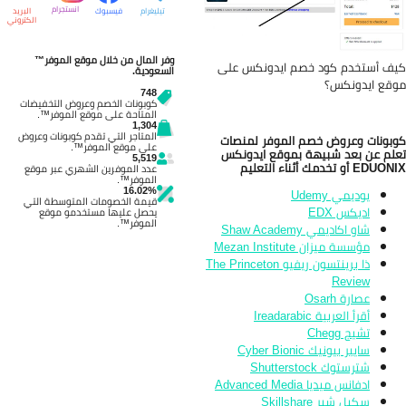
انستجرام
تيليغرام
فيسبوك
البريد
الكتروني
وفر المال من خلال موقع الموفر™
ف أستخدم كود خصم ايدونكس على
السعودية.
قع ايدونكس؟
748
كوبونات الخصم وعروض التخفيضات
المتاحة على موقع الموفر™.
1,304
المتاجر التي تقدم كوبونات وعروض
بونات وعروض خصم الموفر لمنصات
على موقع الموفر™.
لم عن بعد شبيهة بموقع ايدونكس
5,519
ED أو تخدمك أثناء التعليم
عدد الموفرين الشهري عبر موقع
الموفر™.
16.02%
يوديمي Udemy
قيمة الخصومات المتوسطة التي
اديكس EDX
يحصل عليها مستخدمو موقع
الموفر™.
شاو اكاديمي Shaw Academy
مؤسسة ميزان Mezan Institute
ذا برينتسون ريفيو The Princeton
Review
عصارة Osarh
أقرأ العربية Ireadarabic
تشيج Chegg
سايبر بيونيك Cyber Bionic
شترستوك Shutterstock
ادفانس ميديا Advanced Media
سكيل شير Skillshare