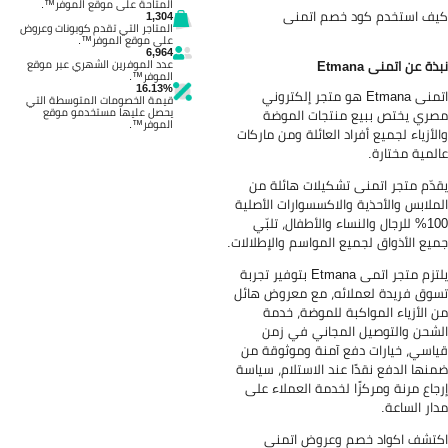
المتاحة على موقع الموفر™.
ف استخدم كود خصم اتمنى
1,304
المتاجر التي تقدم كوبونات وعروض
على موقع الموفر™.
6,964
عدد الموفرين الشهري عبر موقع
ذة عن اتمنى Etmana
الموفر™.
16.13%
اتمنى Etmana هو متجر إلكتروني
قيمة الخصومات المتوسطة التي
يحصل عليها مستخدمو موقع
ري يختص ببيع منتجات الموضة
الموفر™.
لأزياء لجميع أفراد العائلة ومن ماركات
لمية مختارة.
دّم متجر اتمنى تشكيلات هائلة من
ملابس والأحذية والاكسسوارات الأصلية
100% للرجال والنساء والأطفال، تلبّي
يع الأذواق لجميع المواسم والإطلالات.
يلتزم متجر اتمى Etmana بتوفير تجربة
وق فريدة لعملائه، مع معروض هائل
 الأزياء المواكبة للموضة، خدمة
شحن والتوصيل المجاني في زمن
اسي، خيارات دفع آمنة وموثوقة من
نها الدفع نقدًا عند الاستلام، سياسة
جاع مرنة ومركزًا لخدمة العملاء على
ار الساعة.
تشف اكواد خصم وعروض اتمنى