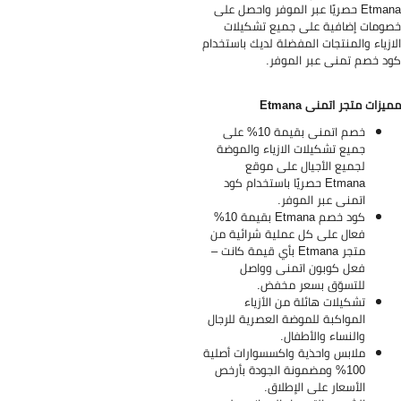
Etmana حصريًا عبر الموفر واحصل على
ومات إضافية على جميع تشكيلات
ازياء والمنتجات المفضلة لديك باستخدام
د خصم تمنى عبر الموفر.
يزات متجر اتمنى Etmana
خصم اتمنى بقيمة 10% على
جميع تشكيلات الازياء والموضة
لجميع الأجيال على موقع
Etmana حصريًا باستخدام كود
اتمنى عبر الموفر.
كود خصم Etmana بقيمة 10%
فعال على كل عملية شرائية من
متجر Etmana بأي قيمة كانت –
فعل كوبون اتمنى وواصل
للتسوّق بسعر مخفض.
تشكيلات هائلة من الأزياء
المواكبة للموضة العصرية للرجال
والنساء والأطفال.
ملابس واحذية واكسسوارات أصلية
100% ومضمونة الجودة بأرخص
الأسعار على الإطلاق.