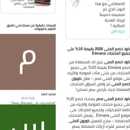
الاصطناعي مع هذا
80% على بعض
المنتجات
البوت الذي تم
تصميمه خصيصاً
لإيجاد الهدية
المثالية !
تقييمات حقيقية من مستخدمي تطبيق
الموفر للكوبونات
جربه الان
كود خصم اتمنى 2026 بقيمة 10% على
يع المنتجات Etmana
د خصم اتمنى
يتيح لك الاستفادة من
خصم Etmana بقيمة 10% على جميع
منتجات من شتى فئات الموضة والأزياء
ى موقع اتمنى مصر – فعّل
كوبون
م اتمنى
ثم واصل لتسوّق المنتجات
مفضلة لديك بأرخص سعر ممكن!
محمد احمد
د خصم اتمنى مصر
يمنحك خصم 10%
26-07-2026
"صراحه جربت على تيمو وكان ممتاز"
ى جميع منتجات الموضة والازياء من
فة التشكيلات ولجميع الماركات على
موقع أتمنى Etmana ، يشمل المنتجات
مخفضة – سارع لتفعيل
كوبون اتمنى
 استمر لشراء أزيائك المفضلة بسعر