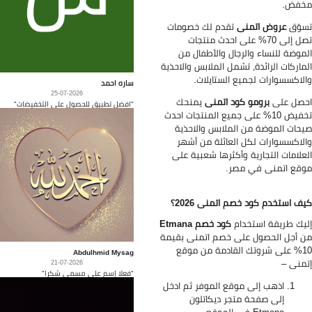
خفض.
وّق
عروض اتمنى
تقدم لك خصومات
تصل إلى 70% على احدث منتجات
موضة للنساء والرجال والأطفال من
ماركات الرائدة، تشمل الملابس والاحذية
لاكسسوارات لجميع الستايلات.
ساره احمد
25-07-2026
صل على
برومو كود اتمنى
يمنحك
"افضل تطبيق للحصول على التخفيضات"
تخفيض 10% على جميع المنتجات احدث
حات الموضة من الملابس والاحذية
لاكسسوارات لكل العائلة من أشهر
علامات التجارية وأكثرها شعبية على
قع اتمنى في مصر.
ف استخدم كود خصم اتمنى 2026؟
يك طريقة استخدام
كود خصم Etmana
 أجل الحصول على خصم اتمنى بقيمة
10% على شروتك القادمة من موقع
Abdulhmid Mysag
منى –
21-07-2026
"فعلا إسم على مسمى شكرا"
اذهب إلى موقع الموفر ثم ادخل
إلى صفحة متجر ديكاتلون
Etmana في الموقع.