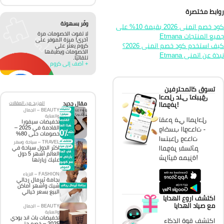
ابط مختصرة
وفّر بسهولة
كود خصم اتمنى 2026 بقيمة 10% على
لا تفوت الخصومات مرة
يع المنتجات Etmana
أخرى! ميزة الموفر على
ف استخدم كود خصم اتمنى 2026؟
كروم يعثر على
الخصومات ويطبقها
ذة عن اتمنى Etmana
تلقائيًا.
+ أضف إلى كروم
تسوق كالمحترفين
احصل على تطبيق
الموفر!
مقال جديد
المزيد من المقالات
BEAUTY – الجمال
والعناية
تقدم في المراحل
تخفيضات سيفورا
القادمة في 2025 –
واكسب الوحدات -
خصومات حتى 80%
استبدل وحدات
TRAVEL – سياحة وسفر
الموفر بقسائم
اكثر الدول سياحة في
العالم أشهر 5 دول
شرائية مميزة!
عليك زيارتها
FASHION – الازياء
بجامة ثيرمال رجالي
شيك وأشهر أماكن
البيع بسعر خيالي
اكتشف اروع الهدايا
مع صياد الهدايا
BEAUTY – الجمال
والعناية
تخفيضات باث اند بودي
اكتشف قوة الذكاء
2025 – خصم حتى