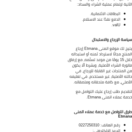
آتية لإتمام عملية الشراء والسداد:
البطاقات الائتمانية.
الدفع نقدًا عند الاستلام.
valU.
اسة الإرجاع والاستبدال
يتيح لك موقع اتمنى Etmana إرجاع
منتج مجانًا لاسترداد ثمنه أو استبداله
خلال 15 يومًا من موعد تسلّمه، مع إرفاق
تورة الشراء الأصلية، وبشرط ألّا يكون
 المنتجات غير القابلة للإرجاع، في
لته الأصلية، غير مستخدم، في تغليفه
أصلي، مع كافة ملحقاته وملصقاته.
قديم طلب إرجاع عليك التواصل مع
مة عملاء اتمنى Etmana.
ق التواصل مع خدمة عملاء اتمنى
Etma
رقم الهاتف: 0227250310
البريد الإلكتروني: