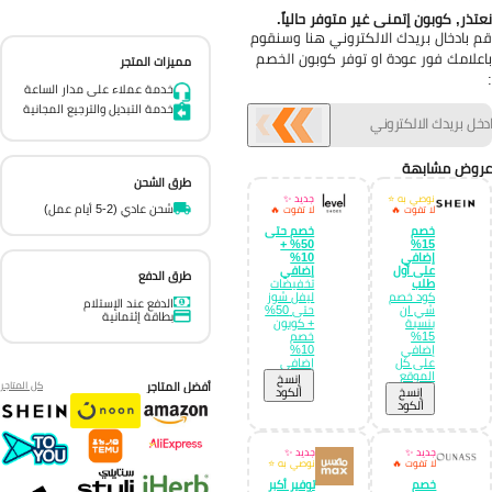
تذر, كوبون إتمنى غير متوفر حالياً.
 بادخال بريدك الالكتروني هنا وسنقوم
علامك فور عودة او توفر كوبون الخصم
مميزات المتجر
خدمة عملاء على مدار الساعة
خدمة التبديل والترجيع المجانية
وض مشابهة
طرق الشحن
نوصي به ⭐
جديد ✨
شحن عادي (2-5 أيام عمل)
لا تفوت 🔥
لا تفوت 🔥
خصم
خصم حتى
50% +
15%
إضافي
10%
على أول
إضافي
طرق الدفع
طلب
تخفيضات
كود خصم
ليفل شوز
الدفع عند الإستلام
شي ان
حتى 50%
بطاقة إئتمانية
بنسبة
+ كوبون
15%
خصم
إضافي
10%
على كل
إضافي
الموقع
إِنسخ
أفضل المتاجر
كل المتاجر
إِنسخ
الكود
الكود
جديد ✨
جديد ✨
لا تفوت 🔥
نوصي به ⭐
خصم
توفير أكبر