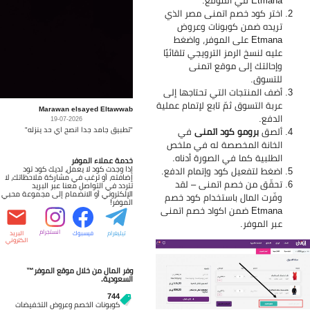
اختر كود خصم اتمنى مصر الذي
تريده ضمن كوبونات وعروض
Etmana على الموفر، واضغط
عليه لنسخ الرمز الترويجي تلقائيًا
وإحالتك إلى موقع اتمنى
للتسوق.
أضف المنتجات التي تحتاجها إلى
عربة التسوق ثمّ تابع لإتمام عملية
Marawan elsayed Eltawwab
الدفع.
19-07-2026
"تطبيق جامد جدا انصح اي حد ينزله"
ألصق
برومو كود اتمنى
في
الخانة المخصصة له في ملخص
الطلبية كما في الصورة أدناه.
خدمة عملاء الموفر
إذا وجدت كود لا يعمل، لديك كود تود
اضغط لتفعيل كود وإتمام الدفع.
إضافته، أو ترغب في مشاركة ملاحظاتك، لا
تحقّق من خصم اتمنى – لقد
تتردد في التواصل معنا عبر البريد
الإلكتروني أو الانضمام إلى مجموعة محبي
وفّرت المال باستخدام كود خصم
الموفر!
Etmana ضمن اكواد خصم اتمنى
عبر الموفر.
انستجرام
تيليغرام
فيسبوك
البريد
الكتروني
وفر المال من خلال موقع الموفر™
السعودية.
744
كوبونات الخصم وعروض التخفيضات