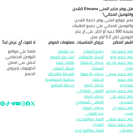
هل يوفر متجر اتمنى Etmana الشحن
لتوصيل المجاني؟
م، موقع اتمنى يوفر خدمة الشحن
لتوصيل المجاني على جميع الطلبيات
بقيمة 500 جنيه أو أكثر، على أن يتم
وصيل خلال 2-5 أيام عمل.
هر المتاجر
عروض المناسبات
معلومات الموفر
لا تفوت أي عرض ابداً
تابعنا على مواقع
د خصم نون
جميع المتاجر
عن الموفر
التواصل الاجتماعي,
د خصم تويو
الاعياد والعطلات
اعلن مع الموفر
احصل على افضل
د خصم باث اند
عروض الجمعة
تواصل معنا
الكوبونات وعروض
دي
السوداء
افصاح المعلن
الخصم
د خصم سيفي
عروض الجمعة
الشروط والاحكام
د خصم
البيضاء
سياسة الخصوصية
زورلد
عروض اليوم
خريطة الموقع
د خصم بوكينج
الوطني الاماراتي
د خصم علي
عروض اليوم
سبرس
الوطني السعودي
د خصم اي
عروض رمضان
رب
عيد الاضحى
د خصم نمشي
افضل مواقع حجز
د خصم دكتور
الطيران
وترشن
افضل مواقع لحجز