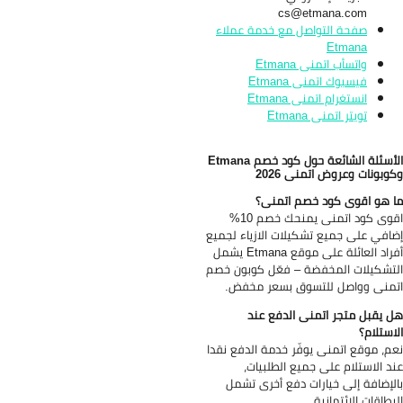
cs@etmana.com
صفحة التواصل مع خدمة عملاء
Etmana
واتسأب اتمنى Etmana
فيسبوك اتمنى Etmana
انستغرام اتمنى Etmana
تويتر اتمنى Etmana
الأسئلة الشائعة حول كود خصم Etmana
وبونات وعروض اتمنى 2026
 هو اقوى كود خصم اتمنى؟
اقوى كود اتمنى يمنحك خصم 10%
افي على جميع تشكيلات الازياء لجميع
أفراد العائلة على موقع Etmana يشمل
تشكيلات المخفضة – فعّل كوبون خصم
منى وواصل للتسوق بسعر مخفض.
 يقبل متجر اتمنى الدفع عند
استلام؟
م، موقع اتمنى يوفّر خدمة الدفع نقدا
د الاستلام على جميع الطلبيات،
لإضافة إلى خيارات دفع أخرى تشمل
بطاقات الائتمانية.