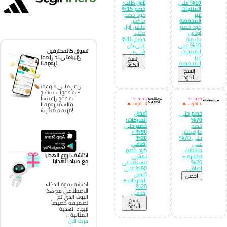
10% على
لأول طلب:
المنتجات
خصم 15%
غير
كود خصم
المخفضة
ماكش
كود خصم
فاشن اول
اوناس
طلب:
بقيمة
خصم 15%
10% على
على كل
تسوق كالمحترفين
المنتجات
شيء
غير
احصل على تطبيق
إِنسخ
المخفضة
الموفر!
الكود
إِنسخ
الكود
تقدم في المراحل
واكسب الوحدات -
استبدل وحدات
جديد ✨
جديد ✨
لا تفوت 🔥
لا تفوت 🔥
الموفر بقسائم
شرائية مميزة!
خصم حتى
أفضل
70%
الماركات:
خصم
خصم حتى
فارفيتش
90% +
حتى 70%
20%
على
إضافي
ستايلات
كود خصم
اكتشف اروع الهدايا
مختارة +
نمشي
مع صياد الهدايا
20%
بنسبة حتى
إضافي
90% على
أفضل
احصل
الماركات +
اكتشف قوة الذكاء
20%
الاصطناعي مع هذا
إضافي
البوت الذي تم
إِنسخ
تصميمه خصيصاً
الكود
لإيجاد الهدية
المثالية !
جربه الان