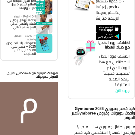
واكسب الوحدات -
اكثر الدول سياحة في
العالم أشهر 5 دول
استبدل وحدات
عليك زيارتها
الموفر بقسائم
FASHION – الازياء
شرائية مميزة!
بجامة ثيرمال رجالي
شيك وأشهر أماكن
البيع بسعر خيالي
BEAUTY – الجمال
والعناية
اكتشف اروع الهدايا
تخفيضات باث اند بودي
2025 – خصم حتى
مع صياد الهدايا
80% على بعض
المنتجات
اكتشف قوة الذكاء
الاصطناعي مع هذا
البوت الذي تم
تصميمه خصيصاً
تقييمات حقيقية من مستخدمي تطبيق
الموفر للكوبونات
لإيجاد الهدية
المثالية !
جربه الان
د خصم جمبوري
2026
Gymboree
حدث كوبونات وعروض
Gymboree
عبر
موفر
ابس اطفال جمبوري هنا – مرحى!
أرخص الأسعار! استخدمي كود خصم