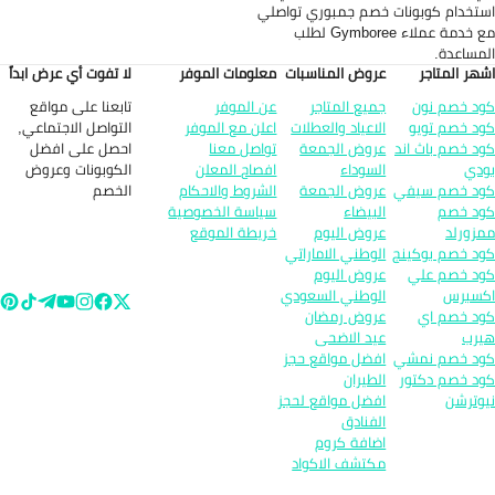
تخدام كوبونات خصم جمبوري تواصلي
مع خدمة عملاء Gymboree لطلب
مساعدة.
هر المتاجر
عروض المناسبات
معلومات الموفر
لا تفوت أي عرض ابداً
تابعنا على مواقع
د خصم نون
جميع المتاجر
عن الموفر
التواصل الاجتماعي,
د خصم تويو
الاعياد والعطلات
اعلن مع الموفر
احصل على افضل
د خصم باث اند
عروض الجمعة
تواصل معنا
الكوبونات وعروض
دي
السوداء
افصاح المعلن
الخصم
د خصم سيفي
عروض الجمعة
الشروط والاحكام
د خصم
البيضاء
سياسة الخصوصية
زورلد
عروض اليوم
خريطة الموقع
د خصم بوكينج
الوطني الاماراتي
د خصم علي
عروض اليوم
سبرس
الوطني السعودي
د خصم اي
عروض رمضان
رب
عيد الاضحى
د خصم نمشي
افضل مواقع حجز
د خصم دكتور
الطيران
وترشن
افضل مواقع لحجز
الفنادق
اضافة كروم
مكتشف الاكواد