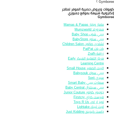
Gymbor ؟
بونات وعروض حصرية الموفر لمتاجر
كترونية شبيهة بموقع جمبوري
Gymbore
ماماز وباباز Mamas & Papas
ممزورلد Mumzworld
بيبي شوب Baby Shop
بيبي ستور BabyStore
تشلدرن صالون Children Salon
بات بات PatPat
زرافة Zrafh
مركز التعليم المبكر Early
Learning Centre
البيت الصغير Small House
بيبي سوك Babysouk
سبري Sprii
سمارت بيبي Smart Baby
بيبي سينترال Baby Central
جونيور كوتور Junior Couture
فيرست كراي Firstcry
تويز ار اص Toys R Us
لايت تييك Lightake
جاست كيدينج Just Kidding