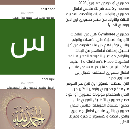
جمبوري أو كوبون جمبوري 2026
Gymboree عند شرائك ملابس اطفال
محمد احمد
بوري والإكسسوارات والأحذية المميزة
26-07-2026
"صراحه جربت على تيمو وكان ممتاز"
بنات والأولاد من متجر جمبوري اون لاين
فّري المال!
جمبوري Gymboree هي من العلامات
تجارية المحبّبة على الأمهات والآباء،
لتي توفّر لهم كل ما يحتاجونه من أجل
سيق إطلالات أطفالهم من البنات
لأولاد، مواكبين الموضة العصرية. لقد
استحوذت The Children’s Place عليها
خّرًا، ليرتقيا معًا بتجربة تسوق ملابس
فال جمبوري لمختلف الأجيال إلى
توى جديد.
ساره احمد
آن، يمكنك التسوّق اون لاين عبر الموفر
25-07-2026
"افضل تطبيق للحصول على التخفيضات"
 موقع جمبوري وتوفير الكثير من
مال باستخدام كوبونات جمبوري أو اكواد
م جمبوري للتطبيق الفوري على
يع الطلبيات المؤهلة: ملابس اطفال
بوري بناتي، ملابس اطفال جمبوري
ادي، احذية واكسسوارات ميزة وغيرها
كثير.