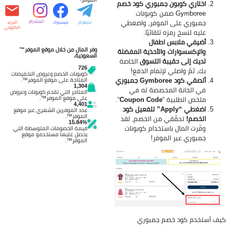
اختاري كوبون جمبوري كود خصم
Gymboree ضمن كوبونات
جمبوري على الموفر، واضغطي
انستجرام
تيليغرام
فيسبوك
البريد
الكتروني
عليه لنسخ رمزه تلقائيًا.
أضيفي ملابس اطفال
وفر المال من خلال موقع الموفر™
والإكسسوارات والأحذية المفضلة
السعودية.
لديك إلى حقيبة التسوق
الخاصة
726
بك، ثمّ واصلي لإتمام الدفع!
كوبونات الخصم وعروض التخفيضات
ألصقي كود Gymboree جمبوري
المتاحة على موقع الموفر™.
1,304
في الخانة المخصصة له في
المتاجر التي تقدم كوبونات وعروض
على موقع الموفر™.
ملخص الطلبية “
Coupon Code
“.
4,401
اضغطي “Apply” لتفعيل كود
عدد الموفرين الشهري عبر موقع
الموفر™.
الخصم!
تحقّقي من الخصم، لقد
15.84%
وفّرت المال باستخدام كوبونات
قيمة الخصومات المتوسطة التي
يحصل عليها مستخدمو موقع
جمبوري عبر الموفر!
الموفر™.
ف أستخدم كود خصم جمبوري