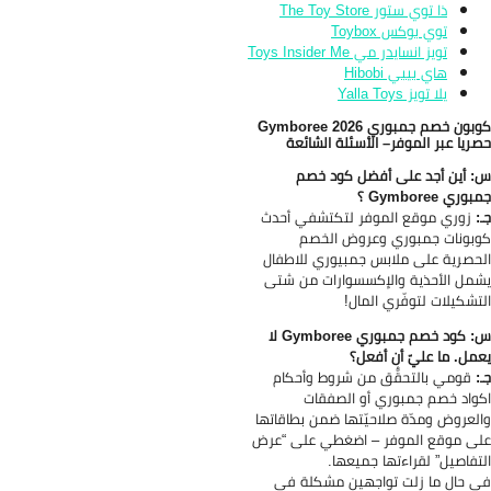
ذا توي ستور The Toy Store
توي بوكس Toybox
تويز انسايدر مي Toys Insider Me
هاي بيبي Hibobi
يلا تويز Yalla Toys
كوبون خصم جمبوري Gymboree 2026
ريا عبر الموفر– الأسئلة الشائعة
 أين أجد على أفضل كود خصم
وري Gymboree ؟
:
زوري موقع الموفر لتكتشفي أحدث
بونات جمبوري وعروض الخصم
حصرية على ملابس جمبيوري للاطفال
مل الأحذية والإكسسوارات من شتى
تشكيلات لتوفّري المال!
س: كود خصم جمبوري Gymboree لا
مل. ما عليّ أن أفعل؟
:
قومي بالتحقُّق من شروط وأحكام
واد خصم جمبوري أو الصفقات
لعروض ومدّة صلاحيّتها ضمن بطاقاتها
ى موقع الموفر – اضغطي على “عرض
تفاصيل” لقراءتها جميعها.
 حال ما زلت تواجهين مشكلة في