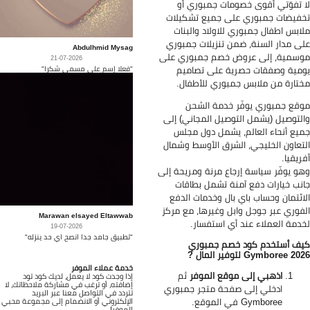
 تفوّتي أقوى خصومات جمبوري أو
فيضات جمبوري على جميع تشكيلات
ابس اطفال جمبوري للاولاد والبنات
ى مدار السنة، ضمن تنزيلات جمبوري
Abdulhmid Mysag
سمية، إلى عروض خصم جمبوري على
21-07-2026
"فعلا إسم على مسمى شكرا"
مية وصفقات حصرية على تصاميم
تارة من ملابس جمبوري للأطفال.
قع جمبوري يوفّر خدمة الشحن
لتوصيل (يشمل التوصيل المجاني) إلى
يع أنحاء العالم، يشمل دول مجلس
تعاون الخليجي، الشرق الأوسط وشمال
ريقيا.
و يوفّر سياسة إرجاع مرنة ومريحة إلى
نب خيارات دفع آمنة تشمل بطاقات
ائتمان وحساب باي بال وخدمات الدفع
فوري عبر جوجل وابل وغيرها، مع مركز
Marawan elsayed Eltawwab
دمة العملاء عند أي استفسار.
19-07-2026
"تطبيق جامد جدا انصح اي حد ينزله"
ف أستخدم كود خصم جمبوري
لتوفير المال
Gymboree
?
خدمة عملاء الموفر
اذهبي إلى موقع الموفر
ثم
إذا وجدت كود لا يعمل، لديك كود تود
إضافته، أو ترغب في مشاركة ملاحظاتك، لا
ادخلي إلى صفحة متجر جمبوري
تتردد في التواصل معنا عبر البريد
Gymboree في الموقع.
الإلكتروني أو الانضمام إلى مجموعة محبي
الموفر!