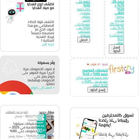
خصم 25-
خصم حتى
اكتشف اروع الهدايا
50%
75% +
مع صياد الهدايا
10%
كود خصم
إضافي
تشلدرن
عروض
صالون
مذركير
اوتلت
اكتشف قوة الذكاء
بقيمة 25-
بنسبة حتى
الاصطناعي مع هذا
75% على
50% على
البوت الذي تم
افضل
تشكيلات
تصميمه خصيصاً
المنتجات +
مختارة
لإيجاد الهدية
10%
احصل
المثالية !
إضافي
جربه الان
إِنسخ
الكود
وفّر بسهولة
جديد ✨
لا تفوت 🔥
لا تفوت الخصومات مرة
تخفيضات الموسم:
أخرى! ميزة الموفر على
خصم 85% + 10%
كروم يعثر على
كود خصم فيرست كراي
الخصومات ويطبقها
بنسبة حتى 85% +
تلقائيًا.
10% إضافي
+ أضف إلى كروم
إِنسخ الكود
مقال جديد
المزيد من المقالات
تسوق كالمحترفين
BEAUTY – الجمال
احصل على تطبيق
والعناية
تخفيضات سيفورا
الموفر!
القادمة في 2025 –
خصومات حتى 80%
تقدم في المراحل
TRAVEL – سياحة وسفر