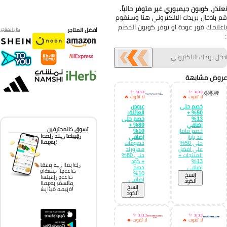
تذر, كوبون جيمبوري غير متوفر حالياً.
 بادخال بريدك الالكتروني هنا وسنقوم
علامك فور عودة او توفر كوبون الخصم
أفضل المتاجر
كل المتاجر
وض مشابهة
جديد ✨
جديد ✨
لا تفوت 🔥
لا تفوت 🔥
خصم حتى
عروض
50% +
العائلة:
13%
خصم حتى
إضافي
80% +
تسوق كالمحترفين
خصم ماماز
10%
احصل على تطبيق
اند باباز
إضافي
الموفر!
حتى 50%
خصومات
على افضل
ممزورلد
المنتجات +
حتى 80%
13%
+ كود
تقدم في المراحل
إضافي
خصم
واكسب الوحدات -
10%
إِنسخ
استبدل وحدات
إضافي
الكود
الموفر بقسائم
إِنسخ
شرائية مميزة!
الكود
جديد ✨
جديد ✨
لا تفوت 🔥
لا تفوت 🔥