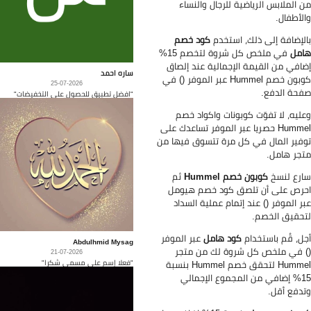
 الملابس الرياضية للرجال والنساء
لأطفال.
لإضافة إلى ذلك، استخدم
كود خصم
مل
في ملخص كل شروة لتخصم 15%
افي من القيمة الإجمالية عند إلصاق
ساره احمد
كوبون خصم Hummel عبر الموفر () في
25-07-2026
حة الدفع.
"افضل تطبيق للحصول على التخفيضات"
ليه، لا تفوّت كوبونات واكواد خصم
Hummel حصريا عبر الموفر تساعدك على
فير المال في كل مرة تتسوق فيها من
جر هامل.
رع لنسخ
كوبون خصم Hummel
ثم
رص على أن تلصق كود خصم هيومل
ر الموفر () عند إتمام عملية السداد
حقيق الخصم.
ل، قُم باستخدام
كود هامل
عبر الموفر
Abdulhmid Mysag
 في ملخص كل شروة لك من متجر
21-07-2026
"فعلا إسم على مسمى شكرا"
Hummel لتحقق خصم Hummel بنسبة
15% إضافي من المجموع الإجمالي
دفع أقل.