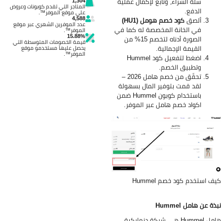
سلة الشراء، وتابع لإكمال عملية
1,304
المتاجر التي تقدم كوبونات وعروض
الدفع.
على موقع الموفر™.
4,588
ألصق
كود خصم هومل (HU1)
عدد الموفرين الشهري عبر موقع
في الخانة المخصصة له كما في
الموفر™.
15.88%
الصورة أدناه لتخصم 15% من
قيمة الخصومات المتوسطة التي
القيمة الإجمالية.
يحصل عليها مستخدمو موقع
الموفر™.
اضغط لتفعيل كود Hummel
وتطبيق الخصم.
تحقّق من خصم هامل 2026 –
لقد قمت بتوفير المال بسهولة
باستخدام كوبون Hummel ضمن
اكواد خصم هامل عبر الموفر.
ف استخدم كود خصم Hummel
ذة عن هامل Hummel
هامل Hummel هي شركة دنماركية