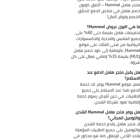
متجر هامل Hummel – ألصق كوبون
م هامل في ملخص الدفع لتحقّق
خصم وتوفّر المال!
 هي اقوى عروض Hummel؟
تخفيضات هامل بقيمة حتى 60% على
يع الملابس والاحذية والاكسسوارات
رياضية من شتى الفئات على موقع
Hummel، بالإضافة إلى كود خصم هامل
(HU1) بقيمة 15% إضافي فعال على كل
وة.
 يقبل متجر هامل الدفع عند
استلام؟
نعم، موقع Hummel يوفر لك خدمة
دفع نقدا عند الاستلام على جميع
طلبيات، في حين تُفرض رسوم خدمة
افية تعود لشركة الشحن.
هل يوفر متجر هامل Hummel الشحن
لتوصيل المجاني؟
، متجر هامل يقدم خدمة الشحن
لتوصيل على جميع الطلبيات المؤهلة
لحد الأدنى للإنفاق كما هو مذكور في