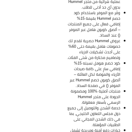
عملية شرائية من متجر Hummel
بدون أي حد أدنى للطلب.
وفّر مع الموفر باستخدام كود
خصم Hummel بقيمة 15%
إضافي فعال على جميع المنتجات
– ألصق كوبون هامل عبر الموفر
() عند السداد.
عروض Hummel حصرية تقدم لك
خصومات هامل بقيمة حتى 60%
على أحدث تشكيلات الازياء
وتصاميم مختارة من شتى الفئات.
كود خصم هومل نسبته 15%
إضافي سارٍ على كافة صيحات
الأزياء والموضة لكل العائلة –
ألصق كوبون خصم Hummel عبر
الموفر () في صفحة السداد.
منتجات أصلية %100 ومضمونة
الجودة على متجر Hummel
الرسمي بأسعار معقولة.
خدمة الشحن والتوصيل إلى جميع
دول مجلس التعاون الخليجي، بما
في ذلك الشحن المجاني على
الطلبيات المؤهلة.
خيارات دفع آمنة ومريحة تشمل