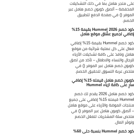
ى متجر هامل بما في ذلك التشكيلات
مخفضة – ألصق كوبون خصم هامل عبر
موفر () في صفحة الدفع لتطبيق
خصم.
كود خصم Hummel 2026 بقيمة 15%
افي لجميع عشّاق موقع هامل
كود خصم Hummel بقيمة 15% إضافي
ال على كل عملية شرائية من موقع
مل ونافذ على كافة تشكيلات الأزياء
رجال والنساء والاطفال – تأكد من لصق
بون خصم هامل عبر الموفر () في
خص عربة التسوق لتحقيق الخصم.
كوبون خصم هامل قيمته 15% إضافي
رٍ على كافة ازياء Hummel
كود خصم هامل 2026 يقدم لك خصم
Hummel قيمته 15% إضافي على جميع
تجات الموضة والأزياء على موقع هامل
ألصق كوبون هامل عبر الموفر () في
خص سلة المشتريات لتفعّل الخصم
وفّر المال.
كود خصم Hummel بنسبة حتى 60%