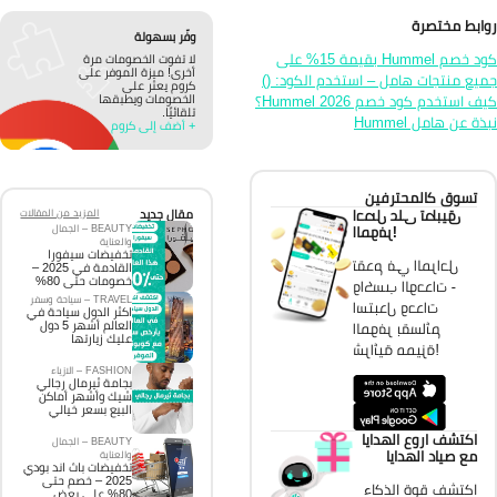
ابط مختصرة
وفّر بسهولة
كود خصم Hummel بقيمة 15% على
لا تفوت الخصومات مرة
أخرى! ميزة الموفر على
يع منتجات هامل – استخدم الكود: ()
كروم يعثر على
ف استخدم كود خصم Hummel 2026؟
الخصومات ويطبقها
تلقائيًا.
ذة عن هامل Hummel
+ أضف إلى كروم
تسوق كالمحترفين
احصل على تطبيق
مقال جديد
المزيد من المقالات
BEAUTY – الجمال
الموفر!
والعناية
تخفيضات سيفورا
تقدم في المراحل
القادمة في 2025 –
خصومات حتى 80%
واكسب الوحدات -
TRAVEL – سياحة وسفر
استبدل وحدات
اكثر الدول سياحة في
العالم أشهر 5 دول
الموفر بقسائم
عليك زيارتها
شرائية مميزة!
FASHION – الازياء
بجامة ثيرمال رجالي
شيك وأشهر أماكن
البيع بسعر خيالي
اكتشف اروع الهدايا
BEAUTY – الجمال
مع صياد الهدايا
والعناية
تخفيضات باث اند بودي
2025 – خصم حتى
اكتشف قوة الذكاء
80% على بعض