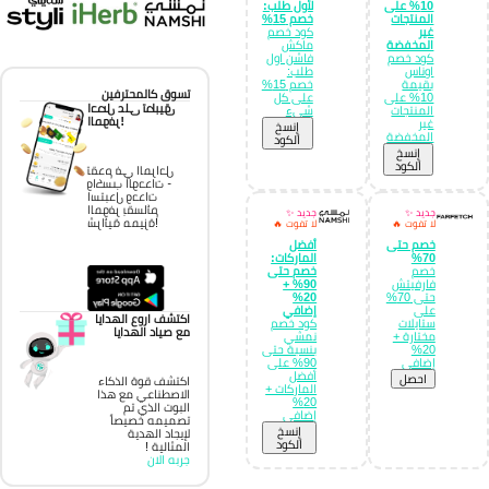
10% على
لأول طلب:
المنتجات
خصم 15%
غير
كود خصم
المخفضة
ماكش
كود خصم
فاشن اول
اوناس
طلب:
بقيمة
خصم 15%
تسوق كالمحترفين
10% على
على كل
احصل على تطبيق
المنتجات
شيء
الموفر!
غير
إِنسخ
المخفضة
الكود
إِنسخ
الكود
تقدم في المراحل
واكسب الوحدات -
استبدل وحدات
الموفر بقسائم
جديد ✨
جديد ✨
شرائية مميزة!
لا تفوت 🔥
لا تفوت 🔥
خصم حتى
أفضل
70%
الماركات:
خصم
خصم حتى
فارفيتش
90% +
حتى 70%
20%
على
إضافي
اكتشف اروع الهدايا
ستايلات
كود خصم
مع صياد الهدايا
مختارة +
نمشي
20%
بنسبة حتى
إضافي
90% على
أفضل
احصل
اكتشف قوة الذكاء
الماركات +
الاصطناعي مع هذا
20%
البوت الذي تم
إضافي
تصميمه خصيصاً
إِنسخ
لإيجاد الهدية
الكود
المثالية !
جربه الان