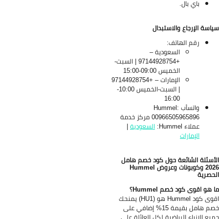
باي بال.
اسة الإرجاع والاستبدال
رقم الهاتف:
السعودية –
+97144928754 | السبت-
الخميس 09:00-15:00
الإمارات – +97144928754
| السبت-الخميس 10:00-
16:00
واتسأب Hummel:
00966505965896 مركز خدمة
عملاء Hummel:
السعودية
|
الإمارات
أسئلة الشائعة حول كود خصم هامل
2026 وكوبونات وعروض Hummel
حصرية
 هو اقوى كود خصم Hummel؟
اقوى كود Hummel هو (HU1) يمنحك
خصم هامل بقيمة 15% إضافي على
يع الازياء الرياضية لكل العائلة على