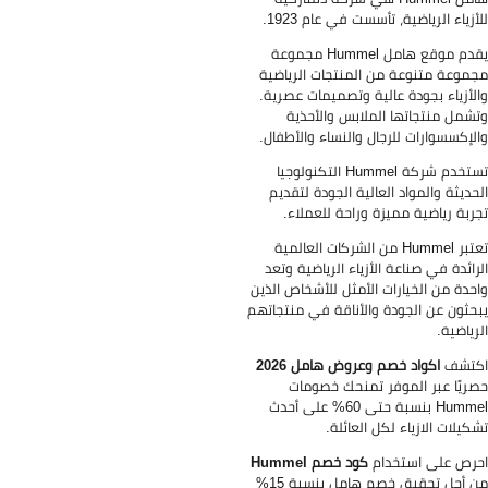
أزياء الرياضية، تأسست في عام 1923.
يقدم موقع هامل Hummel مجموعة
موعة متنوعة من المنتجات الرياضية
لأزياء بجودة عالية وتصميمات عصرية.
شمل منتجاتها الملابس والأحذية
لإكسسوارات للرجال والنساء والأطفال.
تستخدم شركة Hummel التكنولوجيا
حديثة والمواد العالية الجودة لتقديم
ربة رياضية مميزة وراحة للعملاء.
تعتبر Hummel من الشركات العالمية
رائدة في صناعة الأزياء الرياضية وتعد
حدة من الخيارات الأمثل للأشخاص الذين
حثون عن الجودة والأناقة في منتجاتهم
رياضية.
كتشف
اكواد خصم وعروض هامل 2026
ريًا عبر الموفر تمنحك خصومات
Hummel بنسبة حتى 60% على أحدث
كيلات الازياء لكل العائلة.
رص على استخدام
كود خصم Hummel
من أجل تحقيق خصم هامل بنسبة 15%