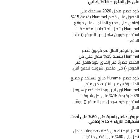
 كل المتجر + 15% إضافي
كود خصم هامل 2026 يساعدك على
الحصول على خصم Hummel بقيمة 15%
افي على جميع المنتجات على موقع
Hummel يشمل المنتجات المخفضة –
تخدم كوبون هامل عبر الموفر () عند
دفع.
رع لتوفير المال مع كوبون خصم
Hummel بنسبة 15% فعال على كل
متجر حصريًا عبر إلصاق كود هامل عبر
موفر () في ملخص شروتك لتدفع أقل.
كود خصم Hummel صالح لاستخدام جميع
متسوّقين عبر الانترنت من متجر
Hummel اون لاين ويمنحك خصم هيومل
2026 بقيمة 15% على كل شروة –
تخدم كود هومل عبر الموفر () ووفّر
مال!
عروض هامل بنسبة حتى 60% على أحدث
يلات الازياء + 15% إضافي
تهز فرصتك في خطف خصومات هامل
تصل إلى 60% على افضل منتجات