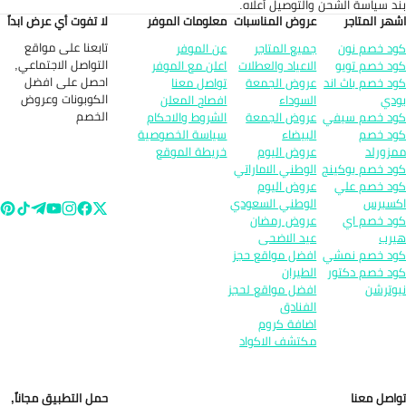
د سياسة الشحن والتوصيل أعلاه.
هر المتاجر
عروض المناسبات
معلومات الموفر
لا تفوت أي عرض ابداً
تابعنا على مواقع
د خصم نون
جميع المتاجر
عن الموفر
التواصل الاجتماعي,
د خصم تويو
الاعياد والعطلات
اعلن مع الموفر
احصل على افضل
د خصم باث اند
عروض الجمعة
تواصل معنا
الكوبونات وعروض
دي
السوداء
افصاح المعلن
الخصم
د خصم سيفي
عروض الجمعة
الشروط والاحكام
د خصم
البيضاء
سياسة الخصوصية
زورلد
عروض اليوم
خريطة الموقع
د خصم بوكينج
الوطني الاماراتي
د خصم علي
عروض اليوم
سبرس
الوطني السعودي
د خصم اي
عروض رمضان
رب
عيد الاضحى
د خصم نمشي
افضل مواقع حجز
د خصم دكتور
الطيران
وترشن
افضل مواقع لحجز
الفنادق
اضافة كروم
مكتشف الاكواد
اصل معنا
حمل التطبيق مجاناً,