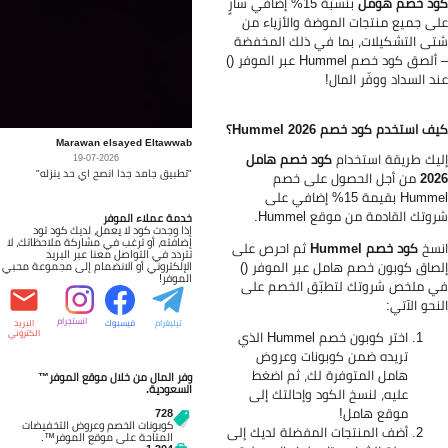
د خصم هومل
بنسبة 15% إضافي سارٍ
ى جميع منتجات الموضة والأزياء من
ى التشكيلات، بما في ذلك المخفضة
– ألصق كود خصم Hummel عبر الموفر ()
د السداد ووفّر المال!
ف استخدم كود خصم Hummel 2026؟
Marawan elsayed Eltawwab
يك طريقة استخدام
كود خصم هامل
19-07-2026
"تطبيق جامد جدا انصح اي حد ينزله"
20
من أجل الحصول على خصم
Hummel بقيمة 15% إضافي على
وتك القادمة من موقع Hummel.
خدمة عملاء الموفر
إذا وجدت كود لا يعمل، لديك كود تود
إضافته، أو ترغب في مشاركة ملاحظاتك، لا
سخ
كود خصم Hummel
ثم احرص على
تتردد في التواصل معنا عبر البريد
صاق كوبون خصم هامل عبر الموفر ()
الإلكتروني أو الانضمام إلى مجموعة محبي
الموفر!
 ملخص شروتك لتطبّق الخصم على
نحو الآتي:
انستجرام
تيليغرام
فيسبوك
البريد
اختر كوبون خصم Hummel الذي
الكتروني
تريده ضمن كوبونات وعروض
هامل المتوفرة لك، ثم اضغط
وفر المال من خلال موقع الموفر™
السعودية.
عليه، لنسخ الكود وإحالتك إلى
موقع هامل!
728
كوبونات الخصم وعروض التخفيضات
أضف المنتجات المفضلة لديك إلى
المتاحة على موقع الموفر™.