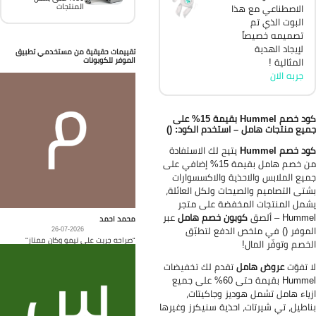
المنتجات
الاصطناعي مع هذا
البوت الذي تم
تصميمه خصيصاً
لإيجاد الهدية
تقييمات حقيقية من مستخدمي تطبيق
الموفر للكوبونات
المثالية !
جربه الان
كود خصم Hummel بقيمة 15% على
يع منتجات هامل – استخدم الكود: ()
د خصم Hummel
يتيح لك الاستفادة
من خصم هامل بقيمة 15% إضافي على
يع الملابس والاحذية والاكسسوارات
تى التصاميم والصيحات ولكل العائلة،
مل المنتجات المخفضة على متجر
Hum – ألصق
كوبون خصم هامل
عبر
محمد احمد
موفر () في ملخص الدفع لتطبّق
26-07-2026
"صراحه جربت على تيمو وكان ممتاز"
خصم وتوفّر المال!
 تفوّت
عروض هامل
تقدم لك تخفيضات
Hummel بقيمة حتى 60% على جميع
ياء هامل تشمل هوديز وجاكيتات،
اطيل، تي شيرتات، احذية سنيكرز وغيرها