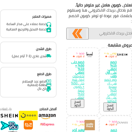
تذر, كوبون هامل غير متوفر حالياً.
 بادخال بريدك الالكتروني هنا وسنقوم
علامك فور عودة او توفر كوبون الخصم
مميزات المتجر
خدمة عملاء على مدار الساعة
خدمة التبديل والترجيع المجانية
وض مشابهة
طرق الشحن
نوصي به ⭐
جديد ✨
شحن عادي (1-7 أيام عمل)
لا تفوت 🔥
لا تفوت 🔥
خصم
خصم حتى
50% +
15%
إضافي
10%
على أول
إضافي
طرق الدفع
طلب
تخفيضات
كود خصم
ليفل شوز
الدفع عند الإستلام
شي ان
حتى 50%
بطاقة إئتمانية
بنسبة
+ كوبون
باي بال
15%
خصم
إضافي
10%
على كل
إضافي
الموقع
إِنسخ
إِنسخ
الكود
الكود
أفضل المتاجر
كل المتاجر
جديد ✨
جديد ✨
لا تفوت 🔥
نوصي به ⭐
خصم
توفير أكبر