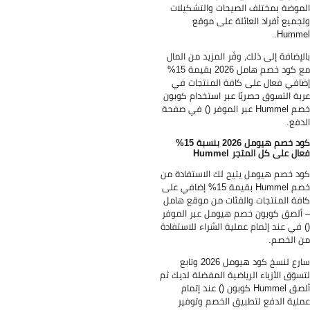
موضة بمختلف الصيحات والتشكيلات
جميع أفراد العائلة على موقع
Humme
لإضافة إلى ذلك، وفّر المزيد من المال
مع كود خصم هامل 2026 بقيمة 15%
افي فعال على كافة المنتجات في
بة التسوق حصريًا عبر استخدام كوبون
خصم Hummel عبر الموفر () في صفحة
دفع.
كود خصم هيومل 2026 بنسبة 15%
ال على كل المتجر Hummel
د خصم هيومل يتيح لك الاستفادة من
خصم Hummel بقيمة 15% إضافي على
فة المنتجات والفئات من موقع هامل
ألصق كوبون خصم هيومل عبر الموفر
 في عند إتمام عملية الشراء للاستفادة
 الخصم.
سارع لنسخ كود هيومل 2026 وتابع
سوّق الأزياء الرياضية المفضلة لديك ثم
ألصق Hummel كوبون () عند إتمام
لية الدفع لتطبيق الخصم وتوفير