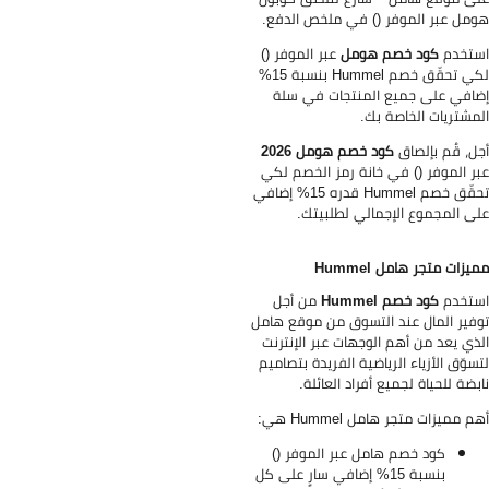
مل عبر الموفر () في ملخص الدفع.
تخدم
كود خصم هومل
عبر الموفر ()
لكي تحقّق خصم Hummel بنسبة 15%
افي على جميع المنتجات في سلة
مشتريات الخاصة بك.
ل، قُم بإلصاق
كود خصم هومل 2026
ر الموفر () في خانة رمز الخصم لكي
تحقّق خصم Hummel قدره 15% إضافي
ى المجموع الإجمالي لطلبيتك.
يزات متجر هامل Hummel
تخدم
كود خصم Hummel
من أجل
فير المال عند التسوق من موقع هامل
ذي يعد من أهم الوجهات عبر الإنترنت
سوّق الأزياء الرياضية الفريدة بتصاميم
بضة للحياة لجميع أفراد العائلة.
م مميزات متجر هامل Hummel هي:
كود خصم هامل عبر الموفر ()
بنسبة 15% إضافي سارٍ على كل