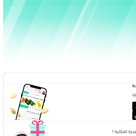
يتيح لك الاستفادة من خصم 10% إضافي على جميع المنتجات من شتى الفئات على موقع Jumia يشمل المنتجات المخفضة - ألصق كوبون خصم
!
!
ية المثالية !