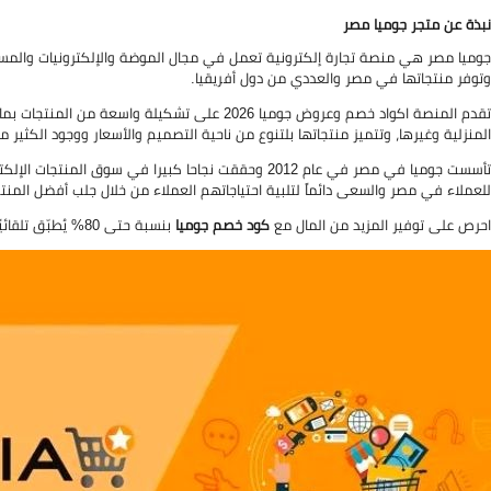
نبذة عن متجر جوميا مصر
جوميا مصر هي منصة تجارة إلكترونية تعمل في مجال الموضة والإلكترونيات والمستحض
وتوفر منتجاتها في مصر والعددي من دول أفريقيا.
تقدم المنصة اكواد خصم وعروض جوميا 2026 على تشكيل
المنزلية وغيرها، وتتميز منتجاتها بلتنوع من ناحية التصميم والأسعار ووجود الكثير م
تأسست جوميا في مصر في عام 2012 وحققت نجاحا كبيرا في 
للعملاء في مصر والسعى دائماً لتلبية احتياجاتهم العملاء من خلال جلب أفضل الم
احرص على توفير المزيد من المال مع
كود خصم جوميا
بنسبة حتى 80% يُطبّق تلقائيًا بعد تفعيله على المنتجات المؤهلة عند التسوق من متجر Jumia.