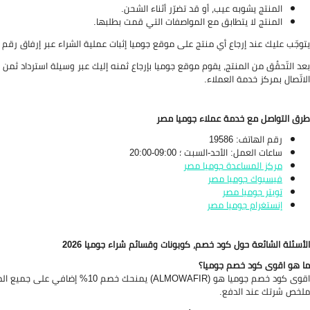
المنتج يشوبه عيب، أو قد تضرّر أثناء الشحن.
المنتج لا يتطابق مع المواصفات التي قمت بطلبها.
يتوجّب عليك عند إرجاع أي منتج على موقع جوميا إثبات عملية الشراء عبر إرفاق رقم 
بعد التّحقُق من المنتج، يقوم موقع جوميا بإرجاع ثمنه إليك عبر وسيلة استرداد ثمن 
الاتّصال بمركز خدمة العملاء.
طرق التواصل مع خدمة عملاء جوميا مصر
رقم الهاتف: 19586
ساعات العمل: الأحد-السبت ؛ 09:00-20:00
مركز المساعدة جوميا مصر
فيسبوك جوميا مصر
تويتر جوميا مصر
إنستغرام جوميا مصر
الأسئلة الشائعة حول كود خصم، كوبونات وقسائم شراء جوميا 2026
ما هو اقوى كود خصم جوميا؟
ملخص شرتك عند الدفع.