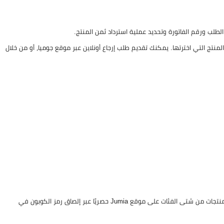
الطلب ورقم الفاتورة وتحديد عملية استرداد ثمن المنتج.
المنتج التي اخترتها. يمكنك تقديم طلب إرجاع أونلاين عبر موقع جوميا، أو من خلال
اقوى كود خصم جوميا هو (ALMOWAFIR) يمنحك خصم 10% إضافي على جميع المنتجات من شتى الفئات على موقع Jumia حصريًا عبر إلصاق رمز الكوبون في