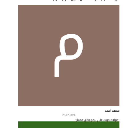
محمد احمد
26-07-2026
"صراحه جربت على تيمو وكان ممتاز"