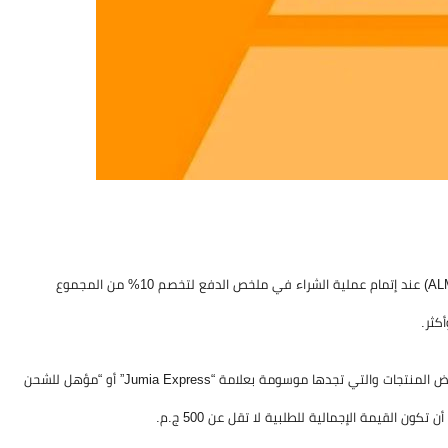
استخدم كود خصم جوميا عبر الموفر – ألصق كوبون خصم جوميا (ALMOWAFIR) عند إتمام عملية الشراء في ملخص الدفع لتخصم 10% من المجموع
موقع جوميا يوفر خدمة “Jumia Express” وهي خدمة شحن مجاني على بعض المنتجات والتي تجدها موسومة بعلامة “Jumia Express” أو “مؤهل للشحن
 القيمة الإجمالية للطلبية لا تقل عن 500 ج.م.