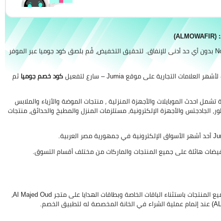
احصل على خصم من جوميا بنسبة 10% إضافي على كل عملية شرائية من متجر Noon بدون أي حد أدنى للإنفاق. لتحقيق التخفيض، قُم بلصق كود جوميا عبر الموفر
ت التجارية على موقع Jumia – سارع لتفعيل
كود خصم جوميا
ثم
لاكية والترفيهية تشمل احدث الموبايلات والأجهزة المنزلية ، منتجات الموضة والأزياء والملابس
ور، الجادجتس والأجهزة الإلكترونية، مستلزمات المنزل والمطبخ والحدائق، منتجات
لاستخدام كود خصم جوميا بالشكل الأمثل والاستفادة من خصم 10% إضافي على جميع المنتجات باستثناء الباقات الخاصة وبطاقات الهدايا على متجر Al Majed Oud،