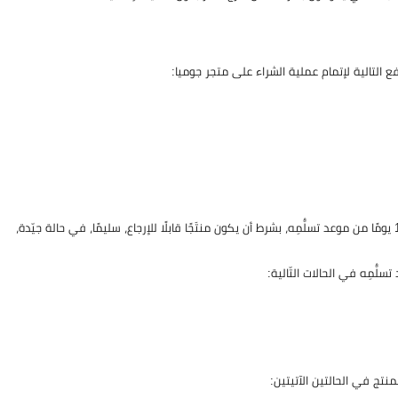
التالية لإتمام عملية الشراء على متجر جوميا:
موقع جوميا مصر يوفّر لعملائه خدمة الإرجاع المجّاني للمُنتَج واستعادة ثمنه خلال 14 يومًا من موعد تسلُّمِه، بشرط أن يكون منتَجًا قابلًا للإرجاع، سليمًا، في حالة جيّدة،
نتج في الحالتين الآتيتين: