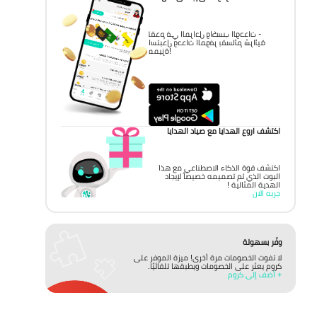
تقدم في المراحل واكسب الوحدات -
استبدل وحدات الموفر بقسائم شرائية
مميزة!
اكتشف اروع الهدايا مع صياد الهدايا
اكتشف قوة الذكاء الاصطناعي مع هذا
البوت الذي تم تصميمه خصيصاً لإيجاد
الهدية المثالية !
جربه الان
وفّر بسهولة
لا تفوت الخصومات مرة أخرى! ميزة الموفر على
كروم يعثر على الخصومات ويطبقها تلقائيًا.
+ أضف إلى كروم