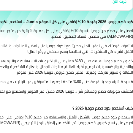
جربه الان
كود خصم جوميا 2026 بقيمة 10% إضافي على كل الموقع Jumia – استخدم الكود: (ALMOWAFIR)
(ALMOWAFIR) في ملخص السداد لتحقيق الخصم.
لا تفوّت فرصتك في توفير المال حصريًا مع اكواد جوميا على افضل المنتجات والفئات لأشهر العلاما
انتقل لشراء كل المشتريات التي تحتاجها بسعر مخفض ووفّر المال!
كوبون خصم جوميا بقيمة حتى 80% فعال على الإلكترونيات الاسته
والأحذية والإكسسوارات لجميع أفراد العائلة، منتجات الجمال والعناية الشخصية والعط
البقالة والسوبر ماركت وغيرها الكثير ضمن عروض جوميا 2026 عبر الموفر.
قسيمة شراء جوميا بقيمة حتى 80% متاحة لجميع المتسوّقين عبر الإنترنت من Jumia أحد أشهر الأسواق الإلكترونية في جمهورية مصر العربية.
اكتشف كوبونات خصم وقسائم شراء جوميا 2026 حصريًا عبر الموفر واستمتع مع تخفيضات هائلة على جميع المنتجات والماركات من مختلف أقسام التسوق.
كيف أستخدم كود خصم جوميا 2026 ؟
احرص على نسخ كوبون خصم جوميا ثم التأكد من إلصاق الرمز الترويجي (ALMOWAFIR) عند إتمام عملية الشراء في الخانة المخصصة له لتطبيق الخصم.