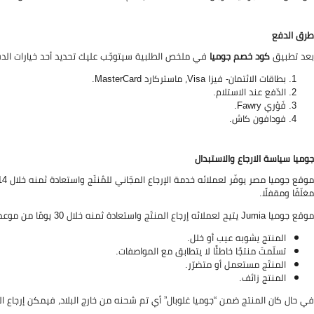
طرق الدفع
بعد تطبيق
كود خصم جوميا
في ملخص الطلبية سيتوجّب عليك تحديد أحد خيارات الدفع 
بطاقات الائتمان- فيزا Visa، ماستركارد MasterCard.
الدّفع عند الاستلام.
فَوْري Fawry.
فودافون كاش.
جوميا سياسة الارجاع والاستبدال
مغلّفًا ومقفلًا.
موقع جوميا Jumia يتيح لعملائه إرجاع المنتَج واستعادة ثمنه خلال 30 يومًا من موعد تسلُّمِه في الحالات التّالية:
المنتج يشوبه عيب أو خلل.
تسلّمتَ منتجًا خاطئًا لا يتطابق مع المواصفات.
المنتَج مستعمل أو متضرّر.
المنتج زائف.
في حال كان المنتج ضمن “جوميا غلوبال” أي تم شحنه من خارج البلاد، فيمكن إرجاع الم