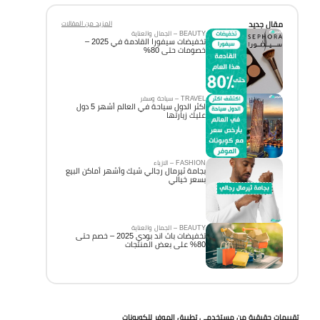
مقال جديد
المزيد من المقالات
BEAUTY – الجمال والعناية
تخفيضات سيفورا القادمة في 2025 –
خصومات حتى 80%
TRAVEL – سياحة وسفر
اكثر الدول سياحة في العالم أشهر 5 دول
عليك زيارتها
FASHION – الازياء
بجامة ثيرمال رجالي شيك وأشهر أماكن البيع
بسعر خيالي
BEAUTY – الجمال والعناية
تخفيضات باث اند بودي 2025 – خصم حتى
80% على بعض المنتجات
تقييمات حقيقية من مستخدمي تطبيق الموفر للكوبونات