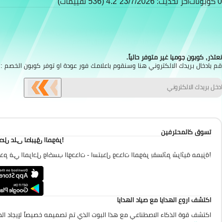
0 كوبونات
آخر تحديث: 23/7/2026
4.2 (536 تقييمات)
كود خصم جوميا
جوميا (ALMOWAFIR) في ملخص الدفع لتطبيق الخصم.
نعتذر, كوبون جوميا غير متوفر حالياً.
قم بادخال بريدك الالكتروني هنا وسنقوم باعلامك فور عودة او توفر كوبون الخصم :
تسوق كالمحترفين
احصل على تطبيق الموفر
تقدم في المراحل واكسب الوحدات - استبدل وحدات الموفر بقسائم شرائية مميزة
اكتشف اروع الهدايا مع صياد الهدايا
اكتشف قوة الذكاء الاصطناعي مع هذا البوت الذي تم تصميمه خصيصاً لإيجاد الهد