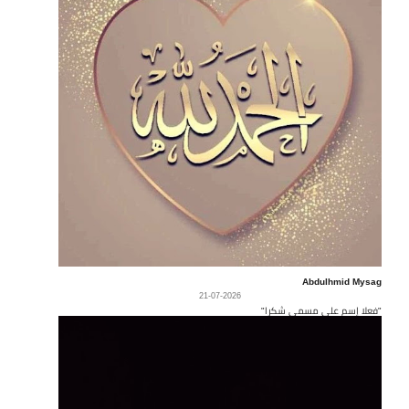
Abdulhmid Mysag
21-07-2026
"فعلا إسم على مسمى شكرا"