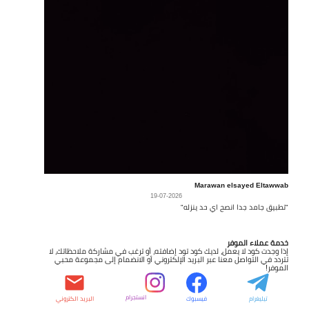
Marawan elsayed Eltawwab
19-07-2026
"تطبيق جامد جدا انصح اي حد ينزله"
خدمة عملاء الموفر
إذا وجدت كود لا يعمل، لديك كود تود إضافته، أو ترغب في مشاركة ملاحظاتك، لا
تتردد في التواصل معنا عبر البريد الإلكتروني أو الانضمام إلى مجموعة محبي
الموفر!
انستجرام
تيليغرام
فيسبوك
البريد الكتروني