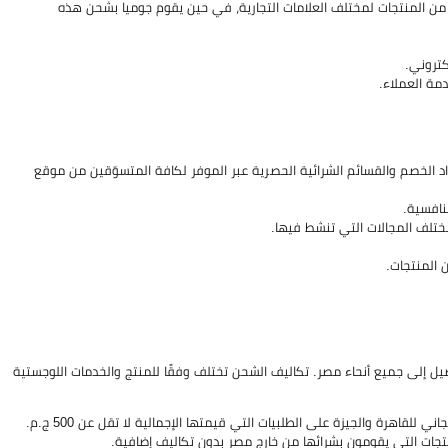
العديد من المنتجات لمختلف العلامات التجارية، في حين يقوم جوميا بشحن هذه
كتروني.
مة العملاء.
 لك ضمن اكواد الخصم والقسائم الشرائية الحصرية عبر الموفر لكافة المتسوّقين من موقع
نافسية.
ختلف المجالات التي تنشط فيها.
 المنتجات.
 جوميا مصر Jumia من خدمة الشحن والتوصيل إلى جميع أنحاء مصر. تكاليف الشحن تختلف وفقًا للمنتج والخدمات اللوجستية
كما ويقدّم خدمة جوميا “Jumia Express” على بعض المنتجات، وهي خدمة شحن مجاني للقاهرة والجيزة على الطلبيات التي قيمتها الإجمالية لا تقل عن 500 ج.م.
جات التي يقومون بشرائها من خارج مصر بدون تكاليف إضافية.