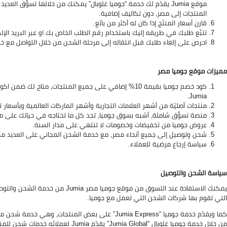
موقع Jumia يقدّم لك خدمة “جوميا غلوبال” يمكنك من خلالها تسوُّق 
المنتجات إلى مصر، دون تكاليف إضافية.
قارن أسعار المنتَج إذا كان له أكثر من بائع.
تتبَّع طلبك في طريقه إليك باستخدام رقم الطلب الخاص بك او عبر البريد الإل
احرص على إلغاء طلبك قبل انتقاله إلى مرحلة الشحن من خلال التواصل مع خد
مميزات موقع جوميا مصر
كود خصم جوميا بقيمة 10% إضافي على جميع المنتجات، متاح
Jumia.
منتجات أصليّة من أشهر العلامات التجارية وأشهر الماركات العالمية وبأسعار ت
منصة تسوُّق شاملة، أشبه بسوق جوميا، تجد كل ما تحتاجه في حياتك على م
عروض جوميا من تخفيضات وخصومات لا تنتهي على مدار السنة.
شحن وتوصيل إلى جميع أنحاء مصر، مع خدمة الشحن المجاني على العديد من
سياسة إرجاع مرضية للعملاء.
سياسة الشحن والتوصيل
يمكنك الاستفادة عند التسوق من موقع
التي تقوم بها شركات الشحن التي تعمل مع جوميا.
من خلال خدمة جوميا غلوبال “Jumia Global” يقدّم Jumia
لعملائه خدمات شحن للمنت