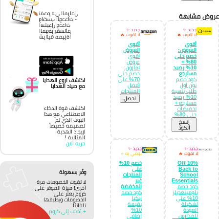
تقدم في المراحل
وض مشابهة
واكسب الوحدات -
استبدل وحدات
جديد ✨
جديد ✨
الموفر بقسائم
لا تفوت 🔥
لا تفوت 🔥
شرائية مميزة!
أقوى
أقوى
العروض:
العروض
خصم حتى
أقوى
80% +
عروض
10% رصيد
امازون:
مسترجع
خصم حتى
كود خصم
70% على
اكتشف اروع الهدايا
نون أول
أفضل
مع صياد الهدايا
طلب بنسبة
المنتجات
10% رصيد
احصل
مسترجع +
اكتشف قوة الذكاء
تخفيضات
الاصطناعي مع هذا
حتى 80%
البوت الذي تم
إِنسخ
تصميمه خصيصاً
الكود
لإيجاد الهدية
المثالية !
جربه الان
جديد ✨
جديد ✨
لا تفوت 🔥
نوصي به ⭐
10% Off
خصم 10%
Back to
على
وفّر بسهولة
School
المنتجات
Essentials
غير
لا تفوت الخصومات مرة
كود خصم
المخفضة
أخرى! ميزة الموفر على
بلومينغديلز
كود خصم
كروم يعثر على
10% على
ايكيا
الخصومات ويطبقها
تشكيلة
بقيمة
تلقائيًا.
العودة
10%
+ أضف إلى كروم
للمدارس
إضافي