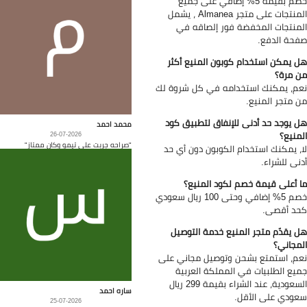
خصم بقيمة 5% إضافي على جميع
المنتجات على متجر Almanea ، يشمل
منتجات المخفضة فور إلصاقه في
حة الدفع.
 يمكن استخدام كوبون المنيع أكثر
 مرة؟
م، يمكنك استخدامه في كل شروة لك
 متجر المنيع.
 يوجد حد أدنى للإنفاق لتطبيق كود
محمد احمد
منيع؟
26-07-2026
"صراحه جربت على تيمو وكان ممتاز"
، يمكنك استخدام الكوبون دون أي حد
نى للشراء.
 أعلى قيمة خصم لكود المنيع؟
خصم 5% إضافي وحتى 100 ريال سعودي
د أقصى.
 يقدّم متجر المنيع خدمة التوصيل
مجاني؟
م، استمتع بشحن وتوصيل مجاني على
يع الطلبيات في المملكة العربية
السعودية، عند الشراء بقيمة 299 ريال
ساره احمد
ودي على الأقل.
25-07-2026