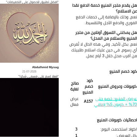
"افضل تطبيق للحصول على التخفيضات"
 يقدم متجر المنيع خدمة الدفع نقدا
 الاستلام؟
م، وذلك بالإضافة إلى خدمات الدفع
فوري والدفع الآجل والتقسيط.
 يمكنني التسوق أونلاين من متجر
منيع والاستلام من المحل؟
م، بكل تأكيد، وفي هذه الحال لا تُفرص
 رسوم، في حين عليك استلام طلبيتك
أقرب محل خلال 3 أيام عمل.
Abdulhmid Mysag
د خصم المنيع
21-07-2026
"فعلا إسم على مسمى شكرا"
كود
صالح
بونات وعروض المنيع
خصم
لغاية
المنيع
وض المنيع: خصم حتى
عرض
A157
ن 5% إضافي
فعال
صائيات كوبونات المنيع
واد استخدمت اليوم:
3
 العروض:
1