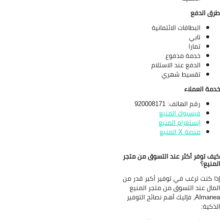
ق الدفع
البطاقات الائتمانية
تابي
تمارا
خدمة مدفوع
الدفع عند الاستلام
تقسيط شهري
مة العملاء
رقم الهاتف: 920008171
فيسبوك المنيع
إنستغرام المنيع
منصة X المنيع
ف توفر أكثر عند التسوق من متجر
منيع؟
ا كنت ترغب في توفير أكبر قدر من
مال عند التسوق من متجر المنيع
Almanea، فإليك أهم نصائح التوفير
ذكية: