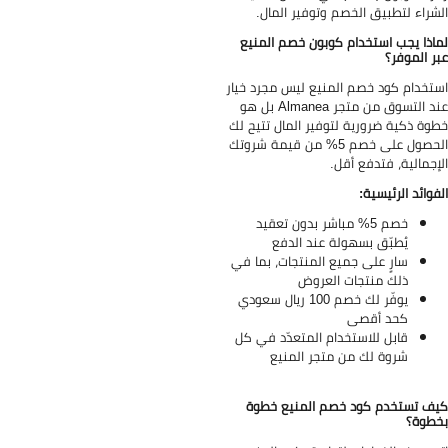
شراء لتطبيق الخصم وتوفير المال.
اذا يجب استخدام كوبون خصم المنيع
ر الموفر؟
تخدام كود خصم المنيع ليس مجرد خيار
عند التسوق من متجر Almanea بل هو
وة ذكية ضرورية لتوفير المال تتيح لك
الحصول على خصم 5% من قيمة شروتك
إجمالية، فتدفع أقل.
فوائد الرئيسية:
خصم 5% مباشر بدون تعقيد
يُطبّق بسهولة عند الدفع
سارٍ على جميع المنتجات، بما في
ذلك منتجات العروض
يوفّر لك خصم 100 ريال سعودي
كحد أقصى
قابل للاستخدام المتعدّد في كل
شروة لك من متجر المنيع
ف تستخدم كود خصم المنيع خطوة
طوة؟