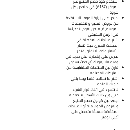
استخدم كود خصم المنيع عبر
الموفر (A157) في ملخص كل
شروة
احرص على زيارة الموفر للاستفادة
من عروض المنيع والتخفيضات
الموسمية، فنحن نقوم بتحديثها
في الزمن الحقيقي
اشترِ منتجاتك المفضلة في
الحملات الكبرى حيث تنهار
الأسعار عادة. لا تقلق فنحن
نحرص على إشعارك بكل جديد في
وقته فلا يفوتك أي حدث تسوّق.
قارن بين المنتجات المتشابهة من
الماركات المختلفة
اشترِ ما تحتاجه فقط وبما يلبّي
حاجتك الملحّة
لا تتسرع في اتخاذ قرار الشراء
حتى وإن كانت الأسعار منخفضة
اجمع بين كوبون خصم المنيع
والعروض الموسمية أو المنتجات
المخفّضة مسبقًا فتحصل على
أعلى توفير