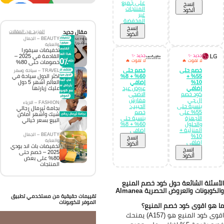
على جميع
إِنسخ
المنتجات
الكود
غير
المخفضة
إِنسخ
مقال جديد
المزيد من المقالات
الكود
BEAUTY – الجمال
والعناية
تخفيضات سيفورا
جديد ✨
جديد ✨
القادمة في 2025 –
لا تفوت 🔥
لا تفوت 🔥
خصومات حتى 80%
خصم حتى
خصم حتى
TRAVEL – سياحة وسفر
60% + 8%
55% +
اكثر الدول سياحة في
10%
إضافي
العالم أشهر 5 دول
إضافي
عروض عيد
عليك زيارتها
كود خصم
الاضحى
ال جي
مفارش
FASHION – الازياء
بنسبة حتى
الحبيب:
بجامة ثيرمال رجالي
55% على
خصم
شيك وأشهر أماكن
الأجهزة
بنسبة حتى
البيع بسعر خيالي
والحلول
60% + 8%
المنزلية +
إضافي
BEAUTY – الجمال
10%
إِنسخ
والعناية
إضافي
الكود
تخفيضات باث اند بودي
إِنسخ
2025 – خصم حتى
الكود
80% على بعض
المنتجات
أسئلة الشائعة حول كود خصم المنيع
لكوبونات والعروض الحصرية Almanea
تقييمات حقيقية من مستخدمي تطبيق
الموفر للكوبونات
 هو اقوى كود خصم المنيع؟
اقوى كود المنيع هو (A157) يمنحك