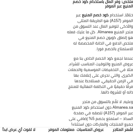
خص: وفّر المال باستخدام كود خصم
منيع عبر الموفر
امًا، استخدام
كود خصم المنيع
عبر
الموفر (A157) هو الطريقة المثلى
لأذكى لتوفير المال عند التسوق من
متجر المنيع Almanea. كل ما عليك فعله
 إلصاق كوبون خصم المنيع في
خص الدفع في الخانة المخصصة له
استمتاع بالخصم فورا.
دما تجمع كود الخصم الخاص بنا مع
وض المنيع والتوقيت المناسب للشراء،
لا في التخفيضات الموسمية والحملات
كبرى، والتي نحرص على إعلامك بها
 الزمن الحقيقي، فستلاحظ عندها
قًا حقيقيًا في التكلفة النهائية للمنتج
ته أو للشروة ذاتها.
ليه، لا تقُم بالتسوق من متجر
Almanea.sa دون استخدام كود المنيع
عبر الموفر (A157) تلصقه في صفحة
السداد – استمتع بخصم 5% إضافي على
يع المنتجات والماركات دون استثناء!
هر المتاجر
عروض المناسبات
معلومات الموفر
لا تفوت أي عرض ابداً