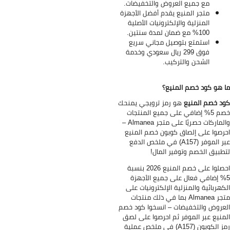
مع جميع العروض والتخفيضات.
متجر المنيع يقدم أفضل الأجهزة
المنزلية والإلكترونيات الأصلية
100% مع ضمان لمدة سنتين.
استمتع بتوصيل مجاني سريع
فوق 299 ريال سعودي وخدمة
الشحن والتركيب.
 هو كود خصم المنيع؟
د خصم المنيع
هو رمز ترويجي يمنحك
خصم 5% إضافي على جميع المنتجات
والماركات حصريًا على متجر Almanea –
رصوا على إلصاق كوبون خصم المنيع
عبر الموفر (A157) في ملخص الدفع
طبيق الخصم وتوفير المال!
احصلوا على خصم المنيع 2026 بنسبة
5 إضافي فعال على جميع الأجهزة
كهربائية والمنزلية الإلكترونيات على
متجر Almanea بما في ذلك منتجات
عروض والتخفيضات – انسخوا كود خصم
منيع عبر الموفر ثم احرصوا على لصق
رمز الكوبون (A157) في ملخص عملية