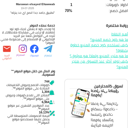
Marawan elsayed Eltawwab
واد كوبونات:
1
19-07-2026
فضل خصم:
70%
"تطبيق جامد جدا انصح اي حد ينزله"
ابط مختصرة
خدمة عملاء الموفر
إذا وجدت كود لا يعمل، لديك كود تود
إضافته، أو ترغب في مشاركة ملاحظاتك، لا
م النقاط
تتردد في التواصل معنا عبر البريد
 هو كود خصم المنيع؟
الإلكتروني أو الانضمام إلى مجموعة محبي
الموفر!
ف تستخدم كود خصم المنيع خطوة
طوة؟
 هو متجر المنيع ولماذا هو موثوق؟
انستجرام
تيليغرام
فيسبوك
البريد
الكتروني
ف توفر أكثر عند التسوق من متجر
منيع؟
وفر المال من خلال موقع الموفر™
السعودية.
744
كوبونات الخصم وعروض التخفيضات
تسوق كالمحترفين
المتاحة على موقع الموفر™.
احصل على تطبيق
1,304
الموفر!
المتاجر التي تقدم كوبونات وعروض
على موقع الموفر™.
6,964
تقدم في المراحل
عدد الموفرين الشهري عبر موقع
واكسب الوحدات -
الموفر™.
16.13%
استبدل وحدات
قيمة الخصومات المتوسطة التي
يحصل عليها مستخدمو موقع
الموفر بقسائم
الموفر™.
شرائية مميزة!