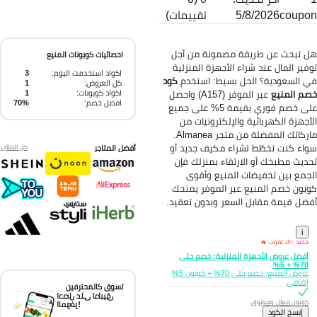
coupo
5/8/2026
تقييمات)
 تبحث عن طريقة مضمونة من أجل
احصائيات كوبونات المنيع
فير المال عند شراء الأجهزة المنزلية
اكواد استخدمت اليوم:
3
 السعودية؟ الحل بسيط: استخدم
كود
كل العروض:
1
اكواد كوبونات:
1
م المنيع
عبر الموفر (A157) واحصل
افضل خصم:
70%
على خصم فوري بقيمة 5% على جميع
أجهزة الكهربائية والإلكترونيات من
ماركاتك المفضلة من متجر Almanea.
اء كنت تخطّط لشراء مكيف جديد أو
أفضل المتاجر
كل المتاجر
ديث مطبخك أو الارتقاء بمنزلك فإن
جمع بين تخفيضات المنيع وأقوى
بون خصم المنيع عبر الموفر يمنحك
ضل قيمة مقابل السعر وبدون تعقيد.
i
جديد ✨
لا تفوت 🔥
أفضل عروض الأجهزة المنزلية: خصم حتى
70% + 5%
عروض المنيع: خصم حتى 70% + كوبون 5%
إضافي
تسوق كالمحترفين
احصل على تطبيق
كوبون فعال وموثوق
الموفر!
إِنسخ الكود