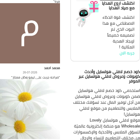
مره"
اكتشف اروع الهدايا
مع صياد الهدايا
اكتشف قوة الذكاء
الاصطناعي مع هذا
البوت الذي تم
تصميمه خصيصاً
لإيجاد الهدية
المثالية !
جربه الان
محمد احمد
د خصم لافلي هولسايل وأحدث
26-07-2026
بونات وعروض لافلي هولسايل عبر
"صراحه جربت على تيمو وكان ممتاز"
موفر
تخدمي كود خصم لافلي هولسايل
ن كوبونات وعروض لافلي هولسايل
 أجل توفير المال عند تسوّقك مختلف
ملابس والتصاميم من موقع لافلي
لسايل!
موقع لافلي هولسايل Lovely
Wholesale هو منصّة إلكترونية عالميّة
سوّق الملابس والأحذية والإكسسوارات
 مختلف التصاميم للنساء والرجال