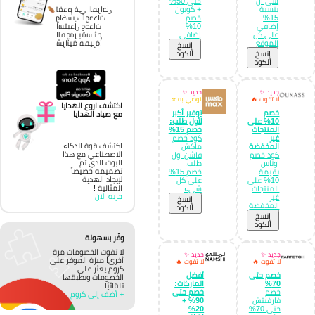
شي ان
حتى 50%
بنسبة
+ كوبون
تقدم في المراحل
15%
خصم
واكسب الوحدات -
إضافي
10%
استبدل وحدات
على كل
إضافي
الموفر بقسائم
الموقع
شرائية مميزة!
إِنسخ
إِنسخ
الكود
الكود
جديد ✨
جديد ✨
لا تفوت 🔥
نوصي به ⭐
اكتشف اروع الهدايا
خصم
توفير أكبر
مع صياد الهدايا
10% على
لأول طلب:
المنتجات
خصم 15%
غير
كود خصم
اكتشف قوة الذكاء
المخفضة
ماكش
الاصطناعي مع هذا
كود خصم
فاشن اول
البوت الذي تم
اوناس
طلب:
تصميمه خصيصاً
بقيمة
خصم 15%
لإيجاد الهدية
10% على
على كل
المثالية !
المنتجات
شيء
جربه الان
غير
إِنسخ
المخفضة
الكود
إِنسخ
الكود
وفّر بسهولة
لا تفوت الخصومات مرة
جديد ✨
جديد ✨
أخرى! ميزة الموفر على
لا تفوت 🔥
لا تفوت 🔥
كروم يعثر على
خصم حتى
أفضل
الخصومات ويطبقها
70%
الماركات:
تلقائيًا.
خصم
خصم حتى
+ أضف إلى كروم
فارفيتش
90% +
حتى 70%
20%