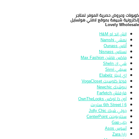
بونات وعروض حصرية الموفر لمتاجر
كترونية شبيهة بموقع لافلي هولسايل
Lovely Wholesa
اتش اند ام H&M
نمشي Namshi
أُناس Ounass
نسناس Nisnass
ماكس فاشن Max Fashion
شي إن SheIn
سيفي Sivvi
إي ليبلز Elabelz
فوغا كلوسيت VogaCloset
نيوشيك Newchic
فارفتش Farfetch
أون ذا لوكس OwnTheLooks
6th Street | 6 ستريت
جولي شيك Jolly Chic
سنتربوينت CenterPoint
جاب Gap
أسوس Asos
زارا Zara