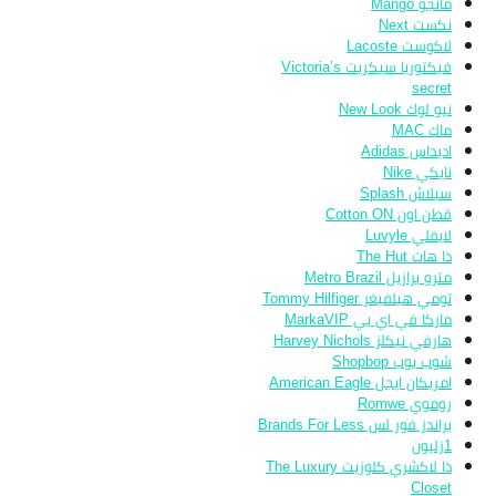
مانجو Mango
نكست Next
لاكوست Lacoste
فيكتوريا سيكريت Victoria’s
secret
نيو لوك New Look
ماك MAC
اديداس Adidas
نايكي Nike
سبلاش Splash
قطن اون Cotton ON
لايفلي Luvyle
ذا هات The Hut
مترو برازيل Metro Brazil
تومي هيلفيغر Tommy Hilfiger
ماركا في اي بي MarkaVIP
هارفي نيكلز Harvey Nichols
شوب بوب Shopbop
امريكان ايجل American Eagle
روموي Romwe
براندز فور لس Brands For Less
1زليون
ذا لاكشري كلوزيت The Luxury
Closet