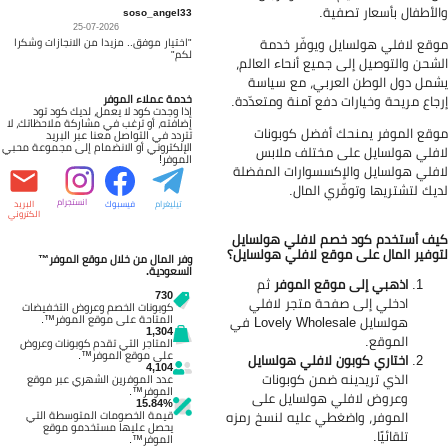
لأطفال بأسعار تصفية.
soso_angel33
25-07-2026
قع لافلي هولسايل ويوفّر خدمة
"اختيار موفق.. مزيدا من الانجازات وشكرا
لكم"
شحن والتوصيل إلى جميع أنحاء العالم،
مل دول الوطن العربي، مع سياسة
جاع مريحة وخيارات دفع آمنة ومتعدّدة.
خدمة عملاء الموفر
إذا وجدت كود لا يعمل، لديك كود تود
إضافته، أو ترغب في مشاركة ملاحظاتك، لا
قع الموفر يمنحك أفضل كوبونات
تتردد في التواصل معنا عبر البريد
الإلكتروني أو الانضمام إلى مجموعة محبي
فلي هولسايل على مختلف ملابس
الموفر!
فلي هولسايل والإكسسوارات المفضلة
يك لتشتريها وتوفّري المال.
انستجرام
تيليغرام
فيسبوك
البريد
الكتروني
ف أستخدم كود خصم لافلي هولسايل
وفير المال على موقع لافلي هولسايل؟
وفر المال من خلال موقع الموفر™
السعودية.
اذهبي إلى موقع الموفر
ثم
730
ادخلي إلى صفحة متجر لافلي
كوبونات الخصم وعروض التخفيضات
المتاحة على موقع الموفر™.
هولسايل
Lovely Wholesale في
1,304
الموقع.
المتاجر التي تقدم كوبونات وعروض
على موقع الموفر™.
اختاري كوبون لافلي هولسايل
4,104
الذي تريدينه ضمن كوبونات
عدد الموفرين الشهري عبر موقع
الموفر™.
وعروض لافلي هولسايل على
15.84%
الموفر، واضغطي عليه لنسخ رمزه
قيمة الخصومات المتوسطة التي
يحصل عليها مستخدمو موقع
تلقائيًا.
الموفر™.