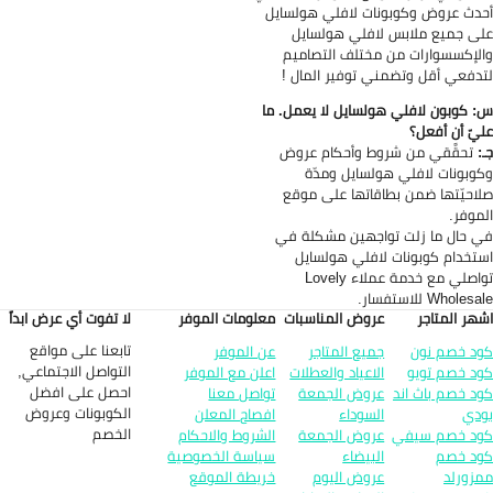
دث عروض وكوبونات لافلي هولسايل
ى جميع ملابس لافلي هولسايل
لإكسسوارات من مختلف التصاميم
دفعي أقل وتضمني توفير المال !
 كوبون لافلي هولسايل لا يعمل. ما
يّ أن أفعل؟
:
تحقَّقي من شروط وأحكام عروض
وبونات لافلي هولسايل ومدّة
احيّتها ضمن بطاقاتها على موقع
موفر.
 حال ما زلت تواجهين مشكلة في
تخدام كوبونات لافلي هولسايل
تواصلي مع خدمة عملاء Lovely
Wholes للاستفسار.
هر المتاجر
عروض المناسبات
معلومات الموفر
لا تفوت أي عرض ابداً
تابعنا على مواقع
د خصم نون
جميع المتاجر
عن الموفر
التواصل الاجتماعي,
د خصم تويو
الاعياد والعطلات
اعلن مع الموفر
احصل على افضل
د خصم باث اند
عروض الجمعة
تواصل معنا
الكوبونات وعروض
دي
السوداء
افصاح المعلن
الخصم
د خصم سيفي
عروض الجمعة
الشروط والاحكام
د خصم
البيضاء
سياسة الخصوصية
زورلد
عروض اليوم
خريطة الموقع