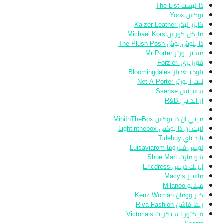
ذا ليست The List
يوكس Yoox
كايزر ليذر Kaizer Leather
مايكل كورس Michael Kors
ذا بلوش بوش The Plush Posh
مستر بورتر Mr Porter
فورزيري Forzieri
بلومينغديلز Bloomingdales
نيت أ بورتر Net-A-Porter
سسينس Ssense
ار اند بي R&B
ميني ان ذا بوكس MiniInTheBox
لايت ان ذا بوكس Lightinthebox
تايد باي Tidebuy
لويس فياروما Luisaviarom
شو مارت Shoe Mart
ايريك دريس Ericdress
ماسيز Macy’s
ميلانو Milanoo
كنز وومان Kenz Woman
ريفا فاشن Riva Fashion
فيكتوريا سيكريت Victoria’s