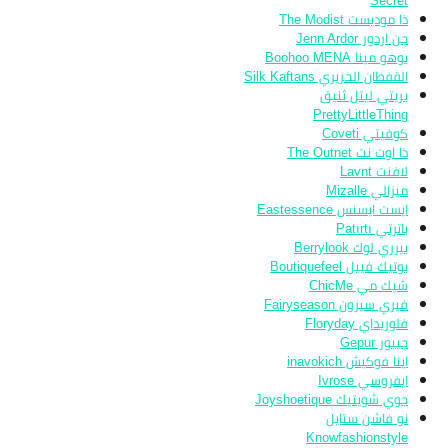
Secret
ذا موديست The Modist
جن اردور Jenn Ardor
بوهو مينا Boohoo MENA
القفطان الحريري Silk Kaftans
بريتي ليتل ثنيق
PrettyLittleThing
كوفيتي Coveti
ذا اوت نت The Outnet
لافنت Lavnt
ميزالي Mizalle
ايست ايسنس Eastessence
باترتي Patırtı
بيرري لوك Berrylook
بوتيك فييل Boutiquefeel
شيك مي ChicMe
فيري سيزون Fairyseason
فلوريداي Floryday
جيبور Gepur
اينا فوكيش inavokich
ايفروسي Ivrose
جوي شويتيك Joyshoetique
نو فاشن ستايل
Knowfashionstyle