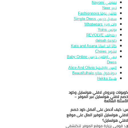
نعومي Nayomi
نيير Neer
فاشن نوفا Fashionnova
سمبل دريس Simple Dress
وات ويرز Whatwears
يونس Yoins
ريفولف REVOLVE
دلوعة daloah
كاتا اند اسانا Kata and Asana
تشويز Choies
بيبي اونلاين دريس Baby Online
Dress
اليس واوليفيا Alice And Olivia
بيوتيفول هالو Beautifulhalo
هيكا Hekka
بونات وعروض لافلي هولسايل وكود
م لافلي هولسايل عبر الموفر –
أسئلة الشائعة
 كيف أحصل على أفضل كود خصم
فلي هولسايل لتوفير المال على موقع
فلي هولسايل؟
:
قومي بزيارة موقع الموفر لتكتشفي