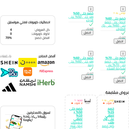
i
i
نوصي به ⭐
خصم حتى 50%
وفر حتى 50% على
خصم حتى 60%
الازياء
احصل على خصم
احصائيات كوبونات لافلي هولسايل
حتى 60% على كل
العرض
الطلبات
كل العروض:
4
احصل
اكواد كوبونات:
0
العرض
افضل خصم:
70%
احصل
i
i
أفضل المتاجر
كل المتاجر
خصم حتى 70%
خصم حتى 60%
احصل على خصم
وفر حتى 60% على
حتى 70% على
دينم
تشكيلة الشتاء
العرض
العرض
احصل
احصل
وض مشابهة
نوصي به ⭐
جديد ✨
لا تفوت 🔥
لا تفوت 🔥
خصم
خصم حتى
50% +
15%
تسوق كالمحترفين
إضافي
10%
احصل على تطبيق
على أول
إضافي
الموفر!
طلب
تخفيضات
كود خصم
ليفل شوز