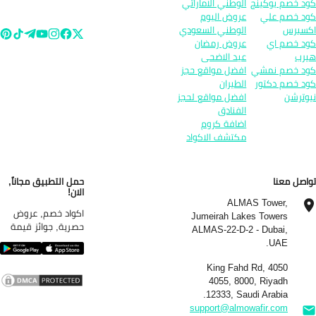
د خصم بوكينج
الوطني الاماراتي
د خصم علي
عروض اليوم
سبرس
الوطني السعودي
د خصم اي
عروض رمضان
رب
عيد الاضحى
د خصم نمشي
افضل مواقع حجز
د خصم دكتور
الطيران
وترشن
افضل مواقع لحجز
الفنادق
اضافة كروم
مكتشف الاكواد
اصل معنا
حمل التطبيق مجاناً,
الان!
ALMAS Tower,
اكواد خصم, عروض
Jumeirah Lakes Towers
حصرية, جوائز قيمة
ALMAS-22-D-2 - Dubai,
UAE.
4050 King Fahd Rd,
4055, 8000, Riyadh
12333, Saudi Arabia.
support@almowafir.com