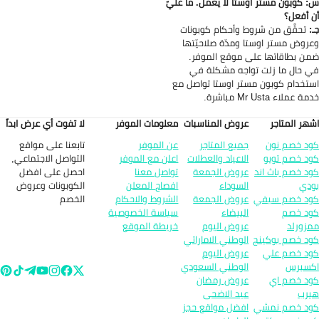
 كوبون مستر اوستا لا يعمل. ما عليّ
 أفعل؟
:
تحقَّق من شروط وأحكام كوبونات
روض مستر اوستا ومدّة صلاحيّتها
ن بطاقاتها على موقع الموفر.
 حال ما زلت تواجه مشكلة في
تخدام كوبون مستر اوستا تواصل مع
 عملاء Mr Usta مباشرة.
هر المتاجر
عروض المناسبات
معلومات الموفر
لا تفوت أي عرض ابداً
تابعنا على مواقع
د خصم نون
جميع المتاجر
عن الموفر
التواصل الاجتماعي,
د خصم تويو
الاعياد والعطلات
اعلن مع الموفر
احصل على افضل
د خصم باث اند
عروض الجمعة
تواصل معنا
الكوبونات وعروض
دي
السوداء
افصاح المعلن
الخصم
د خصم سيفي
عروض الجمعة
الشروط والاحكام
د خصم
البيضاء
سياسة الخصوصية
زورلد
عروض اليوم
خريطة الموقع
د خصم بوكينج
الوطني الاماراتي
د خصم علي
عروض اليوم
سبرس
الوطني السعودي
د خصم اي
عروض رمضان
رب
عيد الاضحى
د خصم نمشي
افضل مواقع حجز