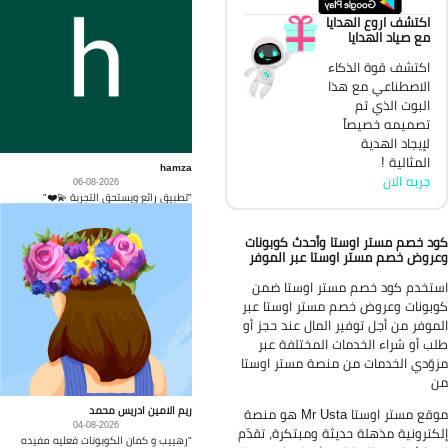
اكتشف اروع الهدايا
مع صياد الهدايا
اكتشف قوة الذكاء
الاصطناعي مع هذا
البوت الذي تم
تصميمه خصيصاً
لإيجاد الهدية
المثالية !
hamza
جربه الان
06-08-2026
"تطبيق رائع ويستحق التجربة 💫❤️"
د خصم مستر اوستا وأحدث كوبونات
روض خصم مستر اوستا عبر الموفر
تخدم كود خصم مستر اوستا ضمن
بونات وعروض خصم مستر اوستا عبر
موفر من أجل توفير المال عند حجز أو
ب أو شراء الخدمات المختلفة عبر
وّدي الخدمات من منصة مستر اوستا
ن
ريم الامين ادريس محمد
موقع مستر اوستا Mr Usta هو منصة
04-08-2026
كترونية مذهلة حديثة ومبتكرة، تقدّم
"رهييب و كمان الكوبونات فعليه مفيده