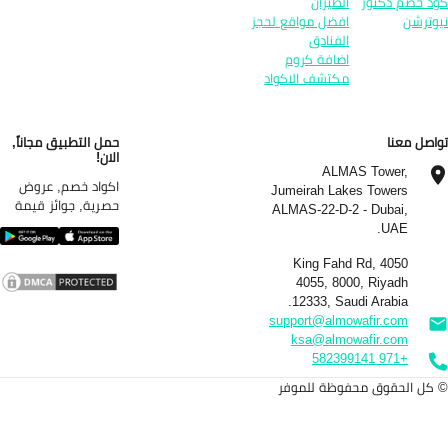
د خصم دكتور
الطيران
وترشن
افضل مواقع لحجز
الفنادق
اضافة كروم
مكتشف الاكواد
اصل معنا
حمل التطبيق مجاناً,
الان!
ALMAS Tower,
اكواد خصم, عروض
Jumeirah Lakes Towers
حصرية, جوائز قيمة
ALMAS-22-D-2 - Dubai,
UAE.
4050 King Fahd Rd,
4055, 8000, Riyadh
12333, Saudi Arabia.
support@almowafir.com
ksa@almowafir.com
+971 582399141
كل الحقوق محفوظة للموفر