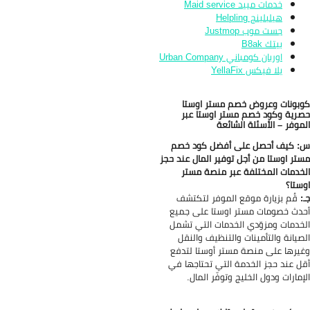
خدمات مييد Maid service
هيلبلينج Helpling
جست موب Justmop
بيتك B8ak
اوربان كومباني Urban Company
يلا فيكس YellaFix
بونات وعروض خصم مستر اوستا
رية وكود خصم مستر اوستا عبر
موفر – الأسئلة الشائعة
 كيف أحصل على أفضل كود خصم
تر اوستا من أجل توفير المال عند حجز
خدمات المختلفة عبر منصة مستر
ستا؟
:
قُم بزيارة موقع الموفر لتكتشف
دث خصومات مستر اوستا على جميع
خدمات ومزوّدي الخدمات التي تشمل
صيانة والتأمينات والتنظيف والنقل
يرها على منصة مستر أوستا لتدفع
ل عند حجز الخدمة التي تحتاجها في
إمارات ودول الخليج وتوفّر المال.