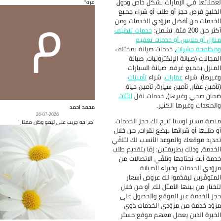
ملائها في الإمارات بشكل خاص ودول
مره"
خليج فرص حجز أو طلب أو شراء جميع
خدمات من أفضل مزوّدي الخدمات ومن
 من 200 فئة، تشمل:
خدمات تنظيف
ازل أو ملابس أو خدمات تعقيم
كافحة حشرات
، خدمات صيانة بمختلف
مجالات (صيانة الإلكترونيات، صيانة
منزل بجميع غرفه، صيانة السيارات
يرها)، شراء
عقارات
، شراء
تأمينات
أمين عقار، تأمين سيارة، تأمين حياة،
ان صحي وغيرها)، خدمات نقل
الأثاث
لمعدات وغيرها الكثير.
محمد احمد
26-07-2026
صة مستر اوستا تتيح لك حجز الخدمات
"صراحه جربت على تيمو وكان ممتاز"
 طلبها أو شرائها ببضع نقرات، من خلال
ديد موقعك والموعد الأنسب لك لتلقّي
خدمة، وذلك بطريقتين: إمّا بتقديم طلب
مة أنت تحتاجها وتلقّي الاتصالات من
وّدي الخدمات وخبراء الصيانة
متوفّرين ليقدّموا لك عروض أسعار
ختار من بينها الأمثل لك، أو من خلال
ز الخدمة عبر الموقع والحصول على
وّد خدمة من مزوّدي الخدمات ذوي
خبرة الذين يعمل معهم موقع مستر