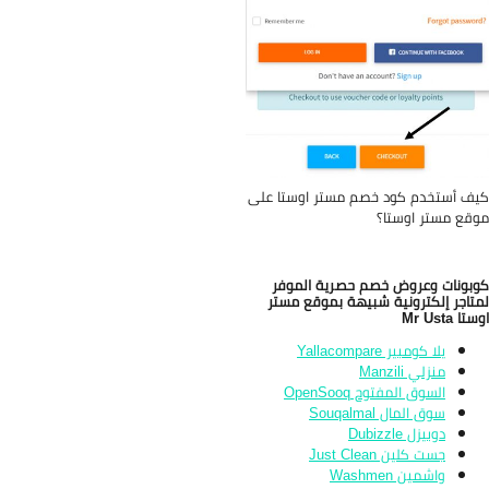
ف أستخدم كود خصم مستر اوستا على
قع مستر اوستا؟
بونات وعروض خصم حصرية الموفر
تاجر إلكترونية شبيهة بموقع مستر
ا Mr Usta
يلا كومبير Yallacompare
منزلي Manzili
السوق المفتوح OpenSooq
سوق المال Souqalmal
دوبيزل Dubizzle
جست كلين Just Clean
واشمين Washmen