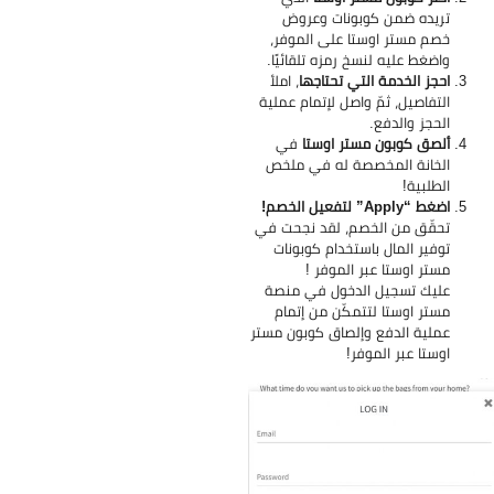
تريده ضمن كوبونات وعروض
خصم مستر اوستا على الموفر،
واضغط عليه لنسخ رمزه تلقائيًا.
احجز الخدمة التي تحتاجها
، املأ
التفاصيل، ثمّ واصل لإتمام عملية
الحجز والدفع.
ألصق كوبون مستر اوستا
في
الخانة المخصصة له في ملخص
الطلبية!
اضغط “Apply” لتفعيل الخصم!
تحقّق من الخصم، لقد نجحت في
توفير المال باستخدام كوبونات
مستر اوستا عبر الموفر
!
عليك تسجيل الدخول في منصة
مستر اوستا لتتمكّن من إتمام
عملية الدفع وإلصاق كوبون مستر
اوستا عبر الموفر!