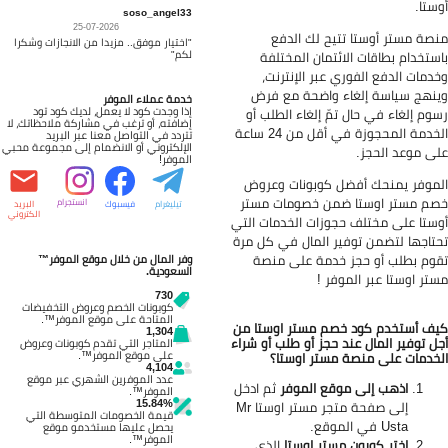
ستا.
soso_angel33
25-07-2026
صة مستر أوستا تتيح لك الدفع
"اختيار موفق.. مزيدا من الانجازات وشكرا
لكم"
ستخدام بطاقات الائتمان المختلفة
دمات الدفع الفوري عبر الإنترنت،
نهج سياسة إلغاء واضحة مع فرض
خدمة عملاء الموفر
إذا وجدت كود لا يعمل، لديك كود تود
وم إلغاء في حال تمّ إلغاء الطلب أو
إضافته، أو ترغب في مشاركة ملاحظاتك، لا
الخدمة المحجوزة في أقل من 24 ساعة
تتردد في التواصل معنا عبر البريد
الإلكتروني أو الانضمام إلى مجموعة محبي
ى موعد الحجز.
الموفر!
موفر يمنحك أفضل كوبونات وعروض
م مستر اوستا ضمن خصومات مستر
انستجرام
تيليغرام
فيسبوك
البريد
الكتروني
ستا على مختلف حجوزات الخدمات التي
تاجها لتضمن توفير المال في كل مرة
وم بطلب أو حجز خدمة على منصة
وفر المال من خلال موقع الموفر™
السعودية.
تر اوستا عبر الموفر !
730
كوبونات الخصم وعروض التخفيضات
المتاحة على موقع الموفر™.
ف أستخدم كود خصم مستر اوستا من
1,304
ل توفير المال عند حجز أو طلب أو شراء
المتاجر التي تقدم كوبونات وعروض
على موقع الموفر™.
خدمات على منصة مستر اوستا؟
4,104
عدد الموفرين الشهري عبر موقع
اذهب إلى موقع الموفر
ثم ادخل
الموفر™.
15.84%
إلى صفحة متجر مستر اوستا
Mr
قيمة الخصومات المتوسطة التي
Usta في الموقع.
يحصل عليها مستخدمو موقع
الموفر™.
اختر كوبون مستر اوستا
الذي