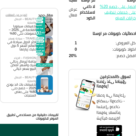
ستا
مر اوستا
لغاية
احصل على خصم 20%
لا داعي
عرض
ى خدمات تنظيف
لاستخدام
فعال
مقال جديد
المزيد من المقالات
انات المياه
الكود
BEAUTY – الجمال
والعناية
تخفيضات سيفورا
القادمة في 2025 –
صائيات كوبونات مر اوستا
خصومات حتى 80%
TRAVEL – سياحة وسفر
اكثر الدول سياحة في
 العروض:
1
العالم أشهر 5 دول
واد كوبونات:
0
عليك زيارتها
فضل خصم:
20%
FASHION – الازياء
بجامة ثيرمال رجالي
شيك وأشهر أماكن
البيع بسعر خيالي
تسوق كالمحترفين
BEAUTY – الجمال
احصل على تطبيق
والعناية
تخفيضات باث اند بودي
الموفر!
2025 – خصم حتى
80% على بعض
تقدم في المراحل
المنتجات
واكسب الوحدات -
استبدل وحدات
الموفر بقسائم
تقييمات حقيقية من مستخدمي تطبيق
شرائية مميزة!
الموفر للكوبونات