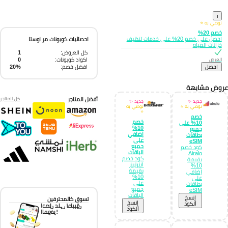
i
نوصي به ⭐
خصم 20%
احصل على خصم 20% على خدمات تنظيف
احصائيات كوبونات مر اوستا
خزانات المياه
كل العروض:
1
اكواد كوبونات:
0
العرض
افضل خصم:
20%
احصل
وض مشابهة
أفضل المتاجر
كل المتاجر
جديد ✨
جديد ✨
نوصي به ⭐
نوصي به
⭐
خصم
خصم
10% على
10%
جميع
إضافي
بطاقات
على
eSIM
جميع
كود خصم
الباقات
Airalo
كود خصم
بقيمة
انترتينر
10%
بقيمة
إضافي
10%
على
على
بطاقات
جميع
eSIM
الباقات
إِنسخ
تسوق كالمحترفين
إِنسخ
الكود
احصل على تطبيق
الكود
الموفر!