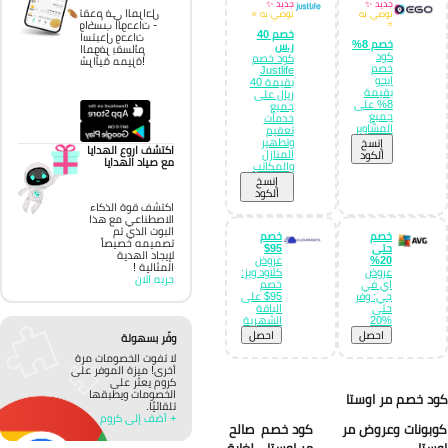
جديد ✨
جديد ✨
تقدم في المراحل
نوصي به
نوصي به ⭐
⭐
واكسب الوحدات -
خصم 40
استبدل وحدات
خصم 8%
ر.س
الموفر بقسائم
كود
كود خصم
شرائية مميزة!
خصم
Justlife
ايجو
بقيمة 40
بقيمة
ريال على
8% على
جميع
جميع
خدمات
المشاوير
تعقيم
وتطهير
إِنسخ
اكتشف اروع الهدايا
المنازل
الكود
مع صياد الهدايا
والمكاتب
إِنسخ
الكود
اكتشف قوة الذكاء
الاصطناعي مع هذا
البوت الذي تم
خصم
خصم
تصميمه خصيصاً
حتى
95$
لإيجاد الهدية
20%
عروض
المثالية !
عروض
كلاود ويز:
جربه الان
اي في
خصم
جي: وفر
95$ على
حتى
الباقة
%20
الشهرية
احصل
احصل
وفّر بسهولة
لا تفوت الخصومات مرة
أخرى! ميزة الموفر على
كروم يعثر على
الخصومات ويطبقها
د خصم مر اوستا
تلقائيًا.
+ أضف إلى كروم
بونات وعروض مر
كود خصم
صالح