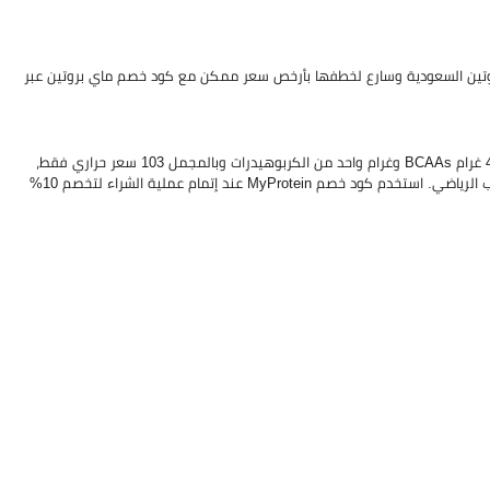
بروتين السعودية وسارع لخطفها بأرخص سعر ممكن مع كود خصم ماي بروتين عبر
مسحوق بروتين مصنوع من مصل اللبن، يوفّر 21 غرام بروتين لكل وجبة إلى جانب 4.5 غرام BCAAs وغرام واحد من الكربوهيدرات وبالمجمل 103 سعر حراري فقط،
متوفّر بأكثر من 40 نكهة، يُمتصّ سريعًا ولذلك مفضّل تناوله بعد الانتهاء من التدريب الرياضي. استخدم كود خصم MyProtein عند إتمام عملية الشراء لتخصم 10%