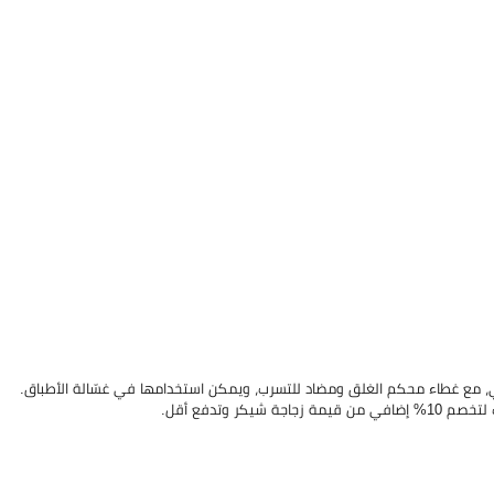
تين بشكل مثالي، مع غطاء محكم الغلق ومضاد للتسرب، ويمكن استخدامها في غسّالة الأطباق.
 وتدفع أقل.