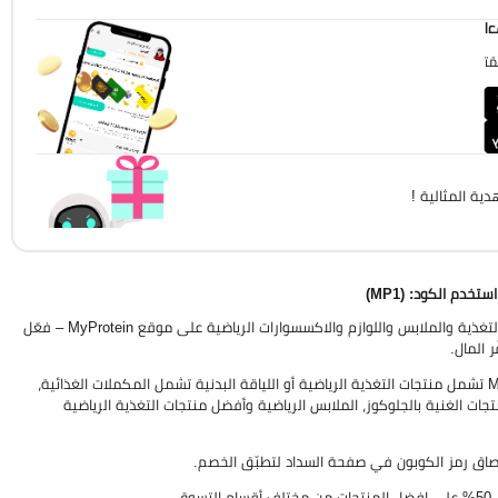
!
!
ية المثالية !
يتيح لك الاستفادة من خصم 10% إضافي على جميع منتجات التغذية والملابس واللوازم والاكسسوارات الرياضية على موقع MyProtein – فعّل
 المال.
احصل على خصم ماي بروتين قيمته 10% إضافي على جميع منتجات متجر MyProtein تشمل منتجات التغذية الرياضية أو اللياقة البدنية تشمل المكملات الغذائية،
نتجات الغنية بالجلوكوز، الملابس الرياضية وأفضل منتجات التغذية الرياضية
صاق رمز الكوبون في صفحة السداد لتطبّق الخصم.
.