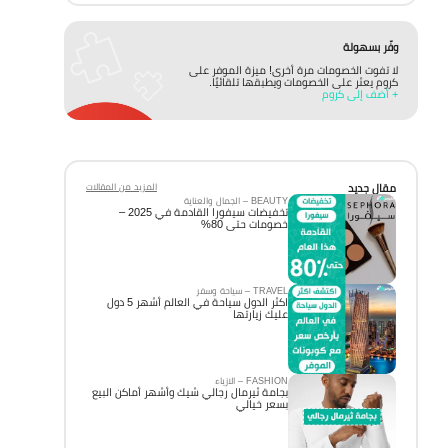
وفّر بسهولة
لا تفوت الخصومات مرة أخرى! ميزة الموفر على
كروم يعثر على الخصومات ويطبقها تلقائيًا.
+ أضف إلى كروم
مقال جديد
المزيد من المقالات
BEAUTY – الجمال والعناية
تخفيضات سيفورا القادمة في 2025 –
خصومات حتى 80%
TRAVEL – سياحة وسفر
اكثر الدول سياحة في العالم أشهر 5 دول
عليك زيارتها
FASHION – الازياء
بجامة ثيرمال رجالي شيك وأشهر أماكن البيع
بسعر خيالي