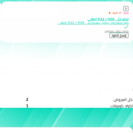
i
جديد ✨
لا تفوت 🔥
خصم حتى 50% + 12% إضافي
كود خصم ماي بروتين بنسبة حتى 50% + 12% اضافي
كوبون فعال وموثوق
إِنسخ الكود
كود خصم ماي بروتين
كوبونات وعروض ماي بروتين
كود خصم ماي بروتين
صالح لغ
كود خصم ماي بروتين بنسبة حتى 50% + 12% اضافي
MP1
عرض ف
احصائيات كوبونات ماي بروتين
كل العروض:
2
اكواد كوبونات:
1
افضل خصم:
50%