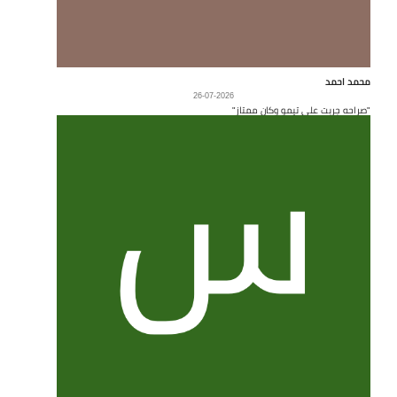
محمد احمد
26-07-2026
"صراحه جربت على تيمو وكان ممتاز"