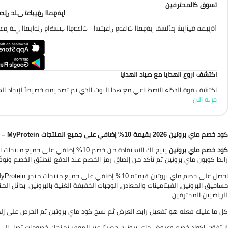
تسوق كالمحترفين
احصل على تطبيق الموفر
تقدم في المراحل واكسب الوحدات - استبدل وحدات الموفر بقسائم شرائية مميزة
اكتشف اروع الهدايا مع صياد الهدايا
اكتشف قوة الذكاء الاصطناعي مع هذا البوت الذي تم تصميمه خصيصاً لإيجاد الهد
جربه الان
كود خصم ماي بروتين 2026 بقيمة 10% إضافي على جميع المنتجات MyProtein – استخدم الكود: (MP1)
كود خصم ماي بروتين
رابط كوبون ماي بروتين ثم تأكد من إلصاق رمز الخصم عند الدفع لتطبّق الخصم وتوفّر
مساحيق البروتين، الفيتامينات والمعادن، الوجبات الخفيفة الغنية بالبروتين، بدائل الم
للرياضيين المحترفين.
كل ما عليك فعله هو تفعيل رابط العرض ثم نسخ كود ماي بروتين ثم الحرص على إل
لا تفوّت اكواد خصم وعروض ماي بروتين حصريًا عبر الموفر تمنحك خصومات تصل إلى 50% على افضل المنتجات من مختلف أقسام التسوق