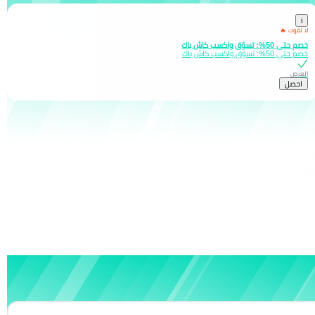
i
لا تفوت 🔥
خصم حتى 50%: تسوّق واكسب كاش باك
خصم حتى 50%: تسوّق واكسب كاش باك
العرض
احصل
اية
عال