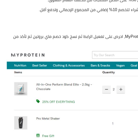
جمالي وتدفع أقل.
للاستمتاع مع خصم 10% إضافي على جميع المنتجات المفضلة لديك على موقع MyProtein، احرص على تفعيل الرابط ثم نسخ كود خصم ماي بروتين ثم تأكد من