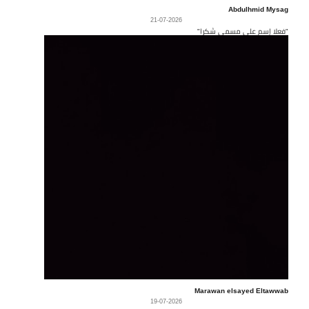
Abdulhmid Mysag
21-07-2026
"فعلا إسم على مسمى شكرا"
Marawan elsayed Eltawwab
19-07-2026