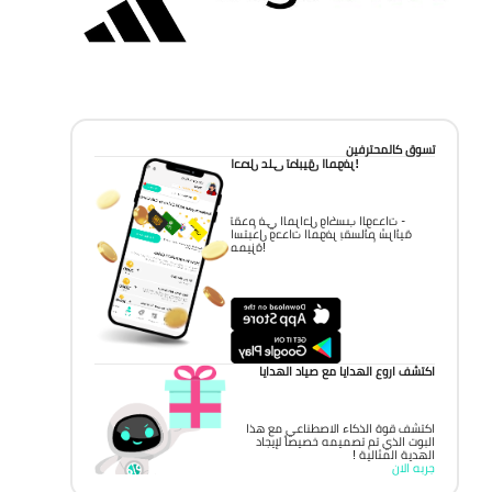
تسوق كالمحترفين
احصل على تطبيق الموفر!
تقدم في المراحل واكسب الوحدات -
استبدل وحدات الموفر بقسائم شرائية
مميزة!
اكتشف اروع الهدايا مع صياد الهدايا
اكتشف قوة الذكاء الاصطناعي مع هذا
البوت الذي تم تصميمه خصيصاً لإيجاد
الهدية المثالية !
جربه الان