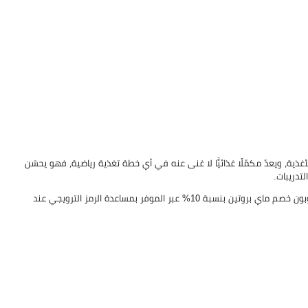
ة، ويعدّ مكمّلًا غذائيًّا لا غنى عنه في أي خطة تغذية رياضية، فهو يحسّن
وفّر المال عند شراء مسحوق كرياتين مونوهيدرات من متجر Myprotein باستخدام كوبون خصم ماي بروتين بنسبة 10% عبر الموفر بمساعدة الرمز الترويجي عند