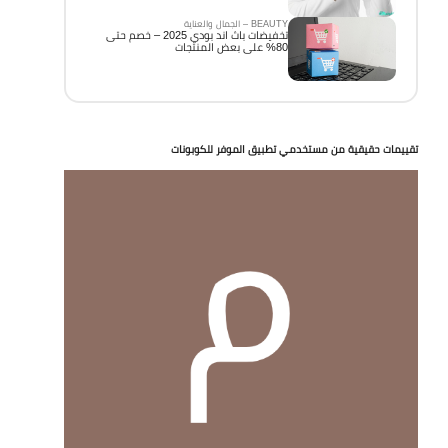
BEAUTY – الجمال والعناية
تخفيضات باث اند بودي 2025 – خصم حتى
80% على بعض المنتجات
تقييمات حقيقية من مستخدمي تطبيق الموفر للكوبونات