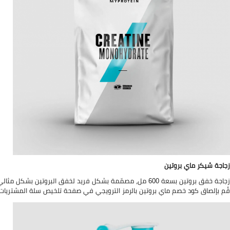
زجاجة شيكر ماي بروتين
زجاجة خفق بروتين بسعة 600 مل، مصمّمة بشكل فريد لخفق البرو
قُم بإلصاق كود خصم ماي بروتين بالرمز الترويجي في صفحة تلخيص سلة المشتريات لتخصم 10% إضافي من قيمة زجاجة شيكر