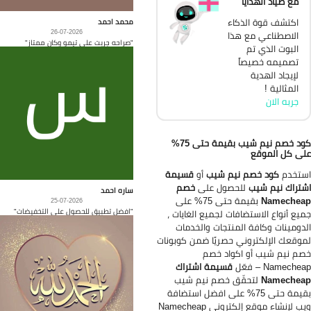
مع صياد الهدايا
اكتشف قوة الذكاء
محمد احمد
26-07-2026
الاصطناعي مع هذا
"صراحه جربت على تيمو وكان ممتاز"
البوت الذي تم
تصميمه خصيصاً
لإيجاد الهدية
المثالية !
جربه الان
كود خصم نيم شيب بقيمة حتى 75%
ى كل الموقع
تخدم
كود خصم نيم شيب
أو
قسيمة
تراك نيم شيب
للحصول على
خصم
ساره احمد
Namechea
بقيمة حتى 75% على
25-07-2026
"افضل تطبيق للحصول على التخفيضات"
يع أنواع الاستضافات لجميع الغايات ،
دومينات وكافة المنتجات والخدمات
وقعك الإلكتروني حصريًا ضمن كوبونات
م نيم شيب أو اكواد خصم
Nameche – فعّل
قسيمة اشتراك
Namechea
لتحقّق خصم نيم شيب
بقيمة حتى 75% على افضل استضافة
ويب لإنشاء موقع إلكتروني Namecheap