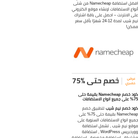
افضل استضافة Namecheap من شتى
واع الاستضافات لإنشاء موقع الكتروني
ى الانترنت – احصل على باقة اشتراك
نيم شيب لمدة 12-24 شهرًا بأقل سعر
كن!
كود خصم Namecheap بقيمة حتى
ع الاستضافات
د خصم نيم شيب
لتطبيق خصم
Namecheap بقيمة حتى 75% على
يع انواع الاستضافات السنوية على
قع نيم شيب ، تشمل استضافة
ووردبريس WordPress ، استضافة
تركة ، استضافة مخصصة ، استضافة