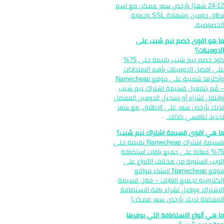
12-24 شهرًا بأرخص سعر ممكن مع اسم
نطاق دومين وشهادة SSL وحماية
خصوصية.
 هو اقوى خصم نيم شيب على
دومينات؟
كود خصم نيم شيب بقيمة حتى 75%
ى افضل الدومينات بأهم الامتدادات
وأكثرها شعبية على موقع Namecheap
قُم بتفعيل قسيمة اشتراك نيم شيب
نتقل لشراء أو تسجيل الدومين المفضل
يك بأرخص سعر على الإطلاق، مع سعر
ديد تنافسي كذلك.
 هي اقوى قسيمة اشتراك نيم شيب؟
قسيمة اشتراك Namecheap بقيمة حتى
75% فعالة على جميع باقات استضافة
ويب السنوية من مختلف الأنواع على
موقع Namecheap لإنشاء مواقع
كترونية لجميع الغايات – فعّل قسيمة
اشتراك وواصل لشراء باقة الاستضافة
مفضلة لديك بأرخص سعر ممكن!
 هي أنواع الاستضافة التي يوفرها