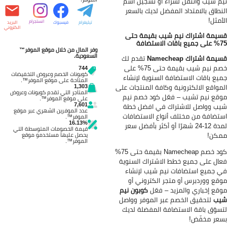
م شيب وانتقل لشراء أو تسجيل اسم
نطاق بالامتداد المفضل لديك بالسعر
أمثل!
انستجرام
تيليغرام
فيسبوك
البريد
الكتروني
يمة اشتراك نيم شيب بقيمة حتى
ات الاستضافة
وفر المال من خلال موقع الموفر™
السعودية.
مة اشتراك Namecheap
تقدم لك
خصم نيم شيب بقيمة حتى 75% على
744
كوبونات الخصم وعروض التخفيضات
يع باقات الاستضافة السنوية لإنشاء
المتاحة على موقع الموفر™.
مواقع الالكترونية وكافة المنتجات على
1,303
المتاجر التي تقدم كوبونات وعروض
قع نيم تشيب – فعّل كود خصم نيم
على موقع الموفر™.
7,601
ب وواصل للاشتراك في افضل خطة
عدد الموفرين الشهري عبر موقع
تضافة من مختلف أنواع الاستضافات
الموفر™.
16.13%
لمدة 12-24 شهرًا أو أكثر بأفضل سعر
قيمة الخصومات المتوسطة التي
كن!
يحصل عليها مستخدمو موقع
الموفر™.
كود خصم Namecheap بقيمة حتى 75%
ال على جميع خطط الاشتراك السنوية
 جميع استضافات نيم شيب لإنشاء
قع ووردبرس أو متجر الكتروني أو
قع إخباري والمزيد – فعّل
كوبون نيم
يب
لتحقيق الخصم عبر الموفر وواصل
سوّق باقة الاستضافة المفضلة لديك
عر مخفّض!