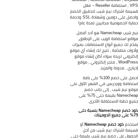
VPS ، استضافة Reseller – فعّل
يمة اشتراك نيم شيب لتحقيق الخصم
واحصل على دومين وشهادة SSL وخدمة
اية الخصوصية مجانيين لمدة عام!
نيم شيب Namecheap هو أحد أفضل
اقع استضافة الويب على الإطلاق،
دّم لك جميع أنواع الاستضافات بميزات
دوات متقدّمة ، تتيح لك إنشاء أي موقع
كتروني تريده سواء أكان إنشاء موقع
WordPress ، متجر إلكتروني ، موقع
باري ، مدونة والمزيد.
احصل على خصم 100% على باقة
تضافة ووردربس في الشهر الأول على
قع نيم شيب ، إلى جانب خصم
Namecheap بقيمة حتى 75% على
يع خطط الاستضافة الأخرى.
كود خصم Namecheap بنسبة حتى
الدومينات
تخدم
كود خصم Namecheap
أو
يمة اشتراك نيم شيب من أجل
حصول على خصم نيم شيب بقيمة حتى