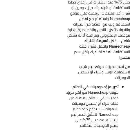
حتى 75% عند الاشتراك في إحدى خطط
استضافة أو شراء وتسجيل دومين أو
اء أحد المنتجات الرقمية على موقع
Namecheap واستمتع مع افضل
تضافة ويب مع العديد من الميزات
لأدوات لتعزيز الأمان والخصوصية وإدارة
قعك الإلكتروني ومراقبة أدائه بشكل
مل – فعّل
قسيمة اشتراك
Namechea
وانتقل لشراء خطة
استضافة المفضلة لديك بأقل سعر
كن!
 أهم مميزات موقع نيم شيب
ستضافة الويب وشراء أو تسجيل
دومينات:
أكبر مزوّد دومينات في العالم
.
موقع Namecheap هو أكبر مزوّد
دومينات في العالم، يمكنك من
خلاله شراء أو تسجيل دومينات
بسهولة – استخدم كود خصم
Namecheap لتحقّق خصم نيم
شيب بقيمة حتى 75% على
جميع الدومينات بمختلف