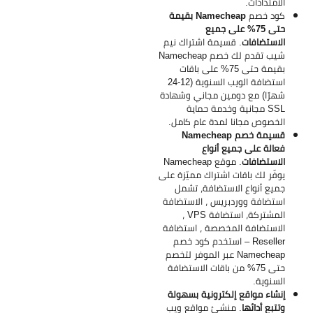
الامتدادات.
كود خصم
Namecheap بقيمة
حتى 75% على جميع
الاستضافات
. قسيمة اشتراك نيم
شيب تقدم لك خصم Namecheap
بقيمة حتى 75% على باقات
استضافة الويب السنوية (12-24
شهرًا) مع دومين مجاني وشهادة
SSL مجانية وخدمة حماية
الخصوص مجانا لمدة عام كامل.
قسيمة خصم Namecheap
فعالة على جميع أنواع
الاستضافات
. موقع Namecheap
يوفّر لك باقات اشتراك مميّزة على
جميع أنواع الاستضافة، تشمل
استضافة ووردبريس ، الاستضافة
المشتركة، استضافة VPS ،
الاستضافة المخصصة ، استضافة
Reseller – استخدم كود خصم
Namecheap عبر الموفر لتخصم
حتى 75% من باقات الاستضافة
السنوية.
إنشاء مواقع إلكترونية بسهولة
وتتبع أدائها
. منشئ مواقع ويب