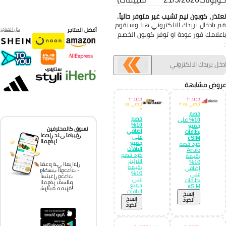
تذر, كوبون نيم تشيب غير متوفر حالياً.
 بادخال بريدك الالكتروني هنا وسنقوم
أفضل المتاجر
كل المتاجر
علامك فور عودة او توفر كوبون الخصم
وض مشابهة
جديد ✨
جديد ✨
نوصي به ⭐
نوصي به
⭐
خصم
خصم
10% على
10%
جميع
تسوق كالمحترفين
إضافي
بطاقات
احصل على تطبيق
على
eSIM
الموفر!
جميع
كود خصم
الباقات
Airalo
كود خصم
بقيمة
انترتينر
10%
تقدم في المراحل
بقيمة
إضافي
واكسب الوحدات -
10%
على
استبدل وحدات
على
بطاقات
الموفر بقسائم
جميع
eSIM
شرائية مميزة!
الباقات
إِنسخ
إِنسخ
الكود
الكود