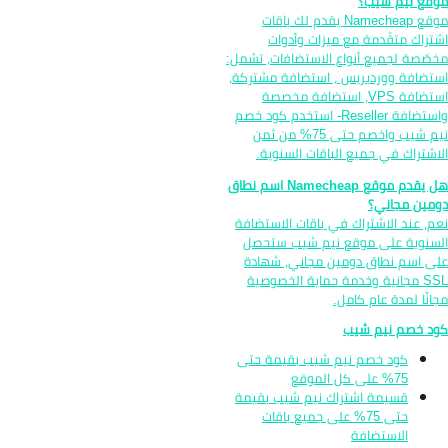
قع نيم شيب؟
موقع Namecheap يقدم لك باقات
تراك متقّدمة مع ميزات وأدوات
صّصة لجميع أنواع الاستضافات، تشمل:
تضافة ووردبريس ، استضافة مشتركة،
استضافة VPS، استضافة مخصصة
واستضافة Reseller- استخدم كود خصم
نيم شيب واخصم حتى 75% من ثمن
اشتراك في جميع الباقات السنوية.
هل يقدم موقع Namecheap اسم نطاق
مين مجاني؟
م، عند الاشتراك في باقات الاستضافة
سنوية على موقع نيم شيب ستحصل
ى اسم نطاق دومين مجاني، شهادة
SSL مجانية وخدمة حماية الخصوصية
انًا لمدة عام كامل.
د خصم نيم شيب
كود خصم نيم شيب بقيمة حتى
75% على كل الموقع
قسيمة اشتراك نيم شيب بقيمة
حتى 75% على جميع باقات
الاستضافة