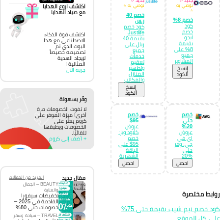
جديد ✨
جديد ✨
نوصي به
نوصي به ⭐
اكتشف اروع الهدايا
⭐
مع صياد الهدايا
خصم 40
خصم 8%
ر.س
كود
كود خصم
خصم
Justlife
اكتشف قوة الذكاء
ايجو
بقيمة 40
الاصطناعي مع هذا
بقيمة
ريال على
البوت الذي تم
8% على
جميع
تصميمه خصيصاً
جميع
خدمات
لإيجاد الهدية
المشاوير
تعقيم
المثالية !
وتطهير
إِنسخ
جربه الان
المنازل
الكود
والمكاتب
إِنسخ
الكود
وفّر بسهولة
لا تفوت الخصومات مرة
خصم
خصم
أخرى! ميزة الموفر على
حتى
95$
كروم يعثر على
20%
عروض
الخصومات ويطبقها
عروض
كلاود ويز:
تلقائيًا.
اي في
خصم
+ أضف إلى كروم
جي: وفر
95$ على
حتى
الباقة
%20
الشهرية
احصل
احصل
مقال جديد
المزيد من المقالات
BEAUTY – الجمال
والعناية
ابط مختصرة
تخفيضات سيفورا
القادمة في 2025 –
خصومات حتى 80%
كود خصم نيم شيب بقيمة حتى 75%
TRAVEL – سياحة وسفر
ى كل الموقع