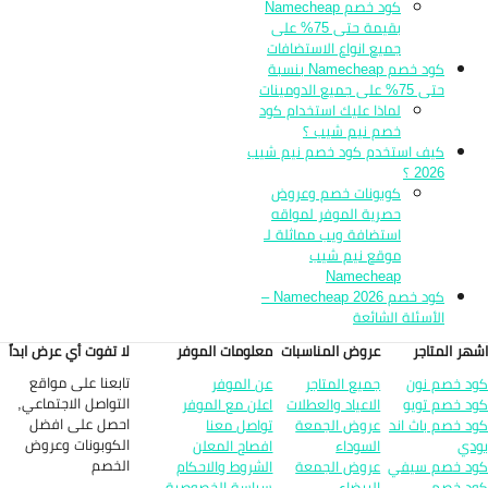
كود خصم Namecheap
بقيمة حتى 75% على
جميع انواع الاستضافات
كود خصم Namecheap بنسبة
حتى 75% على جميع الدومينات
لماذا عليك استخدام كود
خصم نيم شيب ؟
كيف استخدم كود خصم نيم شيب
2026 ؟
كوبونات خصم وعروض
حصرية الموفر لمواقه
استضافة ويب مماثلة لـ
موقع نيم شيب
Namecheap
كود خصم Namecheap 2026 –
الأسئلة الشائعة
هر المتاجر
عروض المناسبات
معلومات الموفر
لا تفوت أي عرض ابداً
تابعنا على مواقع
د خصم نون
جميع المتاجر
عن الموفر
التواصل الاجتماعي,
د خصم تويو
الاعياد والعطلات
اعلن مع الموفر
احصل على افضل
د خصم باث اند
عروض الجمعة
تواصل معنا
الكوبونات وعروض
دي
السوداء
افصاح المعلن
الخصم
د خصم سيفي
عروض الجمعة
الشروط والاحكام
د خصم
البيضاء
سياسة الخصوصية