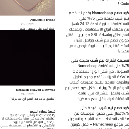
Code
 خصم Namecheap
يقدم لك خصم
نيم شيب بقيمة حتى 75% على
Abdulhmid Mysag
الاستضافة السنوية لمدة 12-24 شهرًا
21-07-2026
"فعلا إسم على مسمى شكرا"
 مختلف أنواع الاستضافات ، ويمنحك
اسم نطاق وشهادة SSL مجانيين – فعّل
بون خصم نيم شيب وواصل لشراء
تضافة نيم شيب سنوية بأرخص سعر
كن!
يمة اشتراك نيم شيب
بقيمة حتى
75% على استضافة Namecheap
سنوية ، من شتى أنواع الاستضافات
عدّدة الميزات ، تقدم جميع الحلول
لأدوات اللازمة لتلبية طموحات أصحاب
مواقع الإلكترونية – فعّل كود خصم نيم
Marawan elsayed Eltawwab
ب وانتقل للاشتراك في الباقة
19-07-2026
مفضلة لديك بأقل سعر ممكن!
"تطبيق جامد جدا انصح اي حد ينزله"
د خصم نيم شيب
بقيمة حتى
خدمة عملاء الموفر
75%فعال على جميع الدومينات من
إذا وجدت كود لا يعمل، لديك كود تود
تلف الامتدادات عند الشراء والتسجيل
إضافته، أو ترغب في مشاركة ملاحظاتك، لا
تتردد في التواصل معنا عبر البريد
عبر موقع Namecheap – فعّل كوبون
الإلكتروني أو الانضمام إلى مجموعة محبي
الموفر!