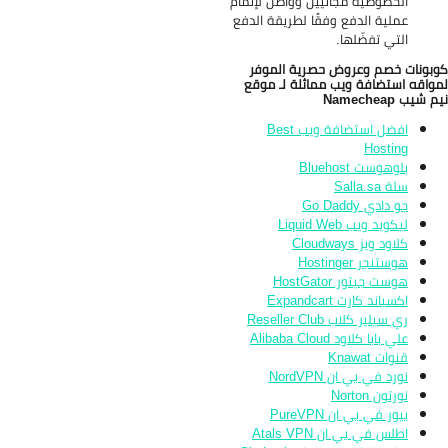
الخصوصية مجانيين وواصل لإتمام
عملية الدفع وفقًا لطريقة الدفع
التي تفضّلها.
بونات خصم وعروض حصرية الموفر
واقه استضافة ويب مماثلة لـ موقع
 شيب Namecheap
افضل استضافة ويب Best
Hosting
بلوهوست Bluehost
سلة Salla.sa
جو دادي Go Daddy
ليكويد ويب Liquid Web
كلاود ويز Cloudways
هوستنجر Hostinger
هوست جيتور HostGator
اكسباند كارت Expandcart
ري سيلير كلاب Reseller Club
علي بابا كلاود Alibaba Cloud
قنوات Knawat
نورد في بي ان NordVPN
نورتون Norton
بيور في بي ان PureVPN
اطلس في بي ان Atals VPN