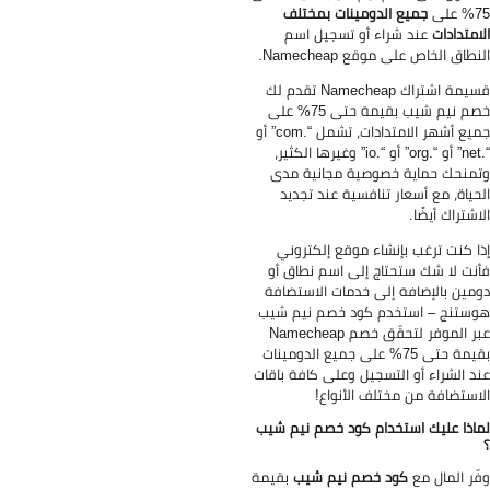
على
جميع الدومينات بمختلف
امتدادات
عند شراء أو تسجيل اسم
نطاق الخاص على موقع Namecheap.
قسيمة اشتراك Namecheap تقدم لك
خصم نيم شيب بقيمة حتى 75% على
جميع أشهر الامتدادات، تشمل “.com” أو
“.net” أو “.org” أو “.io” وغيرها الكثير،
منحك حماية خصوصية مجانية مدى
حياة، مع أسعار تنافسية عند تجديد
اشتراك أيضًا.
ا كنت ترغب بإنشاء موقع إلكتروني
نت لا شك ستحتاج إلى اسم نطاق أو
مين بالإضافة إلى خدمات الاستضافة
ستنج – استخدم كود خصم نيم شيب
عبر الموفر لتحقّق خصم Namecheap
بقيمة حتى 75% على جميع الدومينات
د الشراء أو التسجيل وعلى كافة باقات
استضافة من مختلف الأنواع!
اذا عليك استخدام كود خصم نيم شيب
ّر المال مع
كود خصم نيم شيب
بقيمة