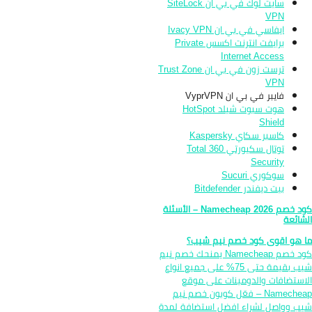
سايت لوك في بي ان SiteLock
VPN
ايفاسي في بي ان Ivacy VPN
برايفت انترنت اكسس Private
Internet Access
ترست زون في بي ان Trust Zone
VPN
فايبر في بي ان VyprVPN
هوت سبوت شيلد HotSpot
Shield
كاسبر سكاي Kaspersky
توتال سكيورتي 360 Total
Security
سوكوري Sucuri
بيت ديفندر Bitdefender
كود خصم Namecheap 2026 – الأسئلة
شائعة
 هو اقوى كود خصم نيم شيب؟
كود خصم Namecheap يمنحك خصم نيم
شيب بقيمة حتى 75% على جميع انواع
استضافات والدومينات على موقع
Namecheap – فعّل كوبون خصم نيم
ب وواصل لشراء افضل استضافة لمدة