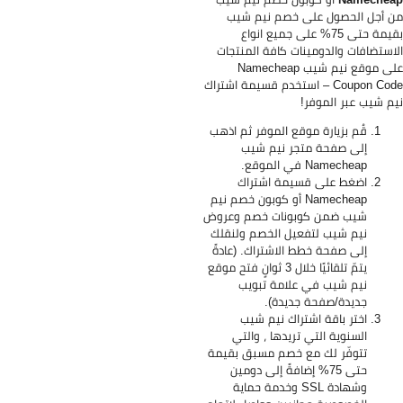
 أجل الحصول على خصم نيم شيب
بقيمة حتى 75% على جميع انواع
استضافات والدومينات كافة المنتجات
على موقع نيم شيب Namecheap
Coupon Code – استخدم قسيمة اشتراك
م شيب عبر الموفر!
قُم بزيارة موقع الموفر ثم اذهب
إلى صفحة متجر نيم شيب
Namecheap في الموقع.
اضغط على قسيمة اشتراك
Namecheap أو كوبون خصم نيم
شيب ضمن كوبونات خصم وعروض
نيم شيب لتفعيل الخصم ولنقلك
إلى صفحة خطط الاشتراك. (عادةً
يتمّ تلقائيًا خلال 3 ثوانٍ فتح موقع
نيم شيب في علامة تبويب
جديدة/صفحة جديدة).
اختر باقة اشتراك نيم شيب
السنوية التي تريدها ، والتي
تتوفّر لك مع خصم مسبق بقيمة
حتى 75% إضافةً إلى دومين
وشهادة SSL وخدمة حماية