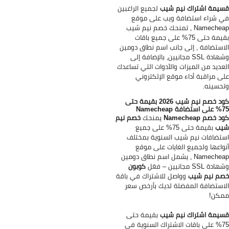
يمة اشتراك نيم شيب
لجميع الراغبين
 شراء استضافة ويب على موقع
Namecheap ، تمنحك خصم نيم شيب
بقيمة حتى 75% على جميع باقات
استضافة ، إلى جانب اسم نطاق دومين
وشهادة SSL مجانيين، بالإضافة إلى
عديد من الميزات والأدوات التي تساعدك
ى مراقبة أداء موقع الإلكتروني
حسينه.
كود خصم نيم شيب 2026 بقيمة حتى
 Namecheap
 خصم Namecheap
يمنحك
خصم نيم
يب
بقيمة حتى 75% على جميع
تضافات نيم شيب السنوية بمختلف
واعها ولجميع الغايات على موقع
Namecheap ، يشمل اسم نطاق دومين
ة SSL مجانيين – فعّل
كوبون
م نيم شيب
وواصل للاشتراك في باقة
استضافة المفضلة لديك بأرخص سعر
كن!
يمة اشتراك نيم شيب
بقيمة حتى
75% على باقات الاشتراك السنوية في