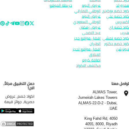
زورلد
عروض اليوم
خريطة الموقع
د خصم بوكينج
الوطني الاماراتي
د خصم علي
عروض اليوم
سبرس
الوطني السعودي
د خصم اي
عروض رمضان
رب
عيد الاضحى
د خصم نمشي
افضل مواقع حجز
د خصم دكتور
الطيران
وترشن
افضل مواقع لحجز
الفنادق
اضافة كروم
مكتشف الاكواد
اصل معنا
حمل التطبيق مجاناً,
الان!
ALMAS Tower,
اكواد خصم, عروض
Jumeirah Lakes Towers
حصرية, جوائز قيمة
ALMAS-22-D-2 - Dubai,
UAE.
4050 King Fahd Rd,
4055, 8000, Riyadh