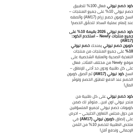
د خصم نيولي
فعال 100% لتطبيق
خصم نيولي 10% على جميع المنتجات –
انسخ كوبون خصم زرام (AM17) وألصقه
د إتمام عملية السداد لتحقّق الخصم!
كود خصم نيولي 2026 بقيمة 10% على
جميع منتجات Newly – استخدم الكود:
بون خصم نيولي
يمنحك
خصم نيولي
1
على جميع المنتجات من منتجات
تغذية الصحية والعناية الشخصية على
موقع Newly من مختلف الفئات، فعال
ى كل طلبية ودون حد أدنى للإنفاق –
سخ
كود نيولي (AM17)
ثم ألصق كوبون
خصم عند الدفع لتطبّق الخصم وتوفّر
مال!
د خصم نيولي
على كل طلبية من
جر نيولي اون لاين ، متوفّر لك ضمن
بونات خصم نيولي لجميع المتسوّقين
 دول مجلس التعاون الخليجي – احرص
ى إلصاق
كوبون نيولي (AM17)
في
ملخص الطلبية لتخصم 10% من الثمن
إجمالي وتدفع أقل!