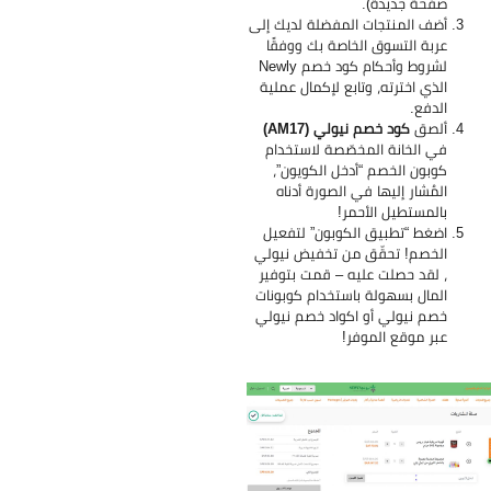
صفحة جديدة).
أضف المنتجات المفضلة لديك إلى
عربة التسوق الخاصة بك ووفقًا
لشروط وأحكام كود خصم Newly
الذي اخترته، وتابع لإكمال عملية
الدفع.
ألصق
كود خصم نيولي (AM17)
في الخانة المخصّصة لاستخدام
كوبون الخصم “أدخل الكويون”،
المُشار إليها في الصورة أدناه
بالمستطيل الأحمر!
اضغط “تطبيق الكوبون” لتفعيل
الخصم! تحقّق من تخفيض نيولي
، لقد حصلت عليه – قمت بتوفير
المال بسهولة باستخدام كوبونات
خصم نيولي أو اكواد خصم نيولي
عبر موقع الموفر!