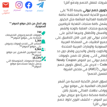
وتك لتفعّل الخصم وتدفع أقل!
بون خصم نيولي
بقيمة 10% على
انستجرام
تيليغرام
فيسبوك
البريد
الكتروني
يع الأغذية الصحية المختلفة لكافة
أنظمة الغذائية الشائعة مثل الكيتو،
مل كافة منتجات التغذية للرياضيين
وفر المال من خلال موقع الموفر™
السعودية.
ميع منتجات العناية بالوجه والشعر
744
لاسنان والأطفال وغيرها الكثير على
كوبونات الخصم وعروض التخفيضات
جر نيولي اون لاين، قابل للتطبيق على
المتاحة على موقع الموفر™.
1,304
يع الطلبيات في المملكة العربية
المتاجر التي تقدم كوبونات وعروض
سعودية والإمارات العربية المتحدة
على موقع الموفر™.
6,964
لكويت وعُمان والبحرين وقطر دون حد
عدد الموفرين الشهري عبر موقع
فاقي أدنى، ومتاح لك ضمن كوبونات
الموفر™.
16.13%
خصم نيولي عبر الموفر Newly Coupon
قيمة الخصومات المتوسطة التي
يحصل عليها مستخدمو موقع
Code – احرص على إلصاق كوبون خصم
الموفر™.
نيولي (AM17) في ملخص الشروة
فعيل الخصم!
وّق افضل الأغذية الصحية من أشهر
ماركات العالمية على موقع نيولي
اكب نظامك الغذائي بامتياز بأقل
لفة ممكنة حصريًا مع عروض نيولي
ر الموفر – اكتشف اقوى اكواد خصم
ولي الآن!