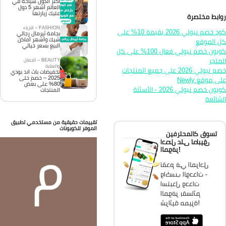
اكثر الدول سياحة في
العالم أشهر 5 دول
عليك زيارتها
ابط مختصرة
FASHION – الازياء
كود خصم نيولي 2026 بقيمة 10% على
بجامة ثيرمال رجالي
شيك وأشهر أماكن
 الموقع
البيع بسعر خيالي
كوبون خصم نيولي فعال 100% على كل
متجر
BEAUTY – الجمال
والعناية
خصم نيولي 2026 على جميع المنتجات
تخفيضات باث اند بودي
2025 – خصم حتى
ى موقع Newly
80% على بعض
كوبون خصم نيولي 2026 - الأسئلة
المنتجات
شائعة
تقييمات حقيقية من مستخدمي تطبيق
الموفر للكوبونات
تسوق كالمحترفين
احصل على تطبيق
الموفر!
تقدم في المراحل
واكسب الوحدات -
استبدل وحدات
الموفر بقسائم
شرائية مميزة!