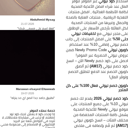
تخدم
كود نيولي
عبر الموفر لتوفّر
مال عند شراء افضل الأغذية الصحية
افة الأنظمة الغذائية ، افضل منتجات
تغذية الرياضية ، منتجات العناية بالصحة
Abdulhmid Mysag
لجمال وغيرها من المنتجات الصحية
21-07-2026
ل العائلة بأرخص الأسعار على الإطلاق
"فعلا إسم على مسمى شكرا"
ى متجر نيولي مع
تخفيضات نيولي
ى 50%
على افضل المنتجات إلى جانب
 نيولي إضافي 10% عند استخدام
بون نيولي
Newly Promo Code ضمن
وض نيولي الحصرية عبر الموفر!
احصل على كود خصم Newly الآن – انسخ
د خصم نيولي
(AM17)
ثم ألصق
بون الخصم عند الدفع لتطبّق الخصم
وفّر المال!
كوبون خصم نيولي فعال 100% على كل
Marawan elsayed Eltawwab
متجر
19-07-2026
"تطبيق جامد جدا انصح اي حد ينزله"
د خصم نيولي 2026
يقدم لك خصم
نيولي 10% على جميع المنتجات على
موقع نيولي Newly للأغذية الصحية
خدمة عملاء الموفر
إذا وجدت كود لا يعمل، لديك كود تود
مل كافة المنتجات المخفضة من
إضافته، أو ترغب في مشاركة ملاحظاتك، لا
تلف الفئات – انسخ كوبون نيولي
تتردد في التواصل معنا عبر البريد
الإلكتروني أو الانضمام إلى مجموعة محبي
ثم قُم بإلصاقه في ملخص
الموفر!