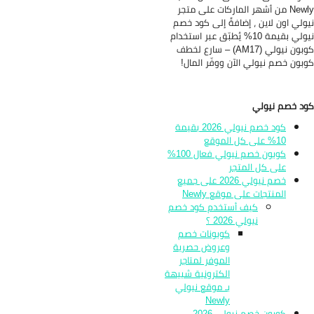
Newly من أشهر الماركات على متجر
ولي اون لاين ، إضافةً إلى كود خصم
نيولي بقيمة 10% يُطبّق عبر استخدام
كوبون نيولي (AM17) – سارع لخطف
بون خصم نيولي الآن ووفّر المال!
د خصم نيولي
كود خصم نيولي 2026 بقيمة
10% على كل الموقع
كوبون خصم نيولي فعال 100%
على كل المتجر
خصم نيولي 2026 على جميع
المنتجات على موقع Newly
كيف أستخدم كود خصم
نيولي 2026 ؟
كوبونات خصم
وعروض حصرية
الموفر لمتاجر
الكترونية شبيهة
بـ موقع نيولي
Newly
كوبون خصم نيولي 2026 –