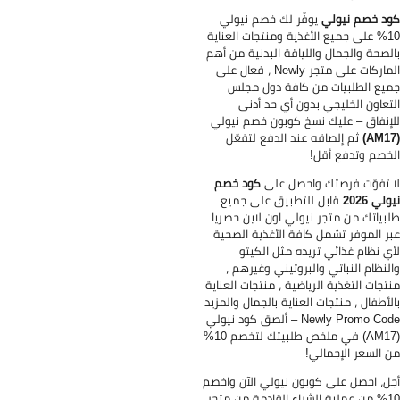
د خصم نيولي
يوفّر لك خصم نيولي
10% على جميع الأغذية ومنتجات العناية
لصحة والجمال واللياقة البدنية من أهم
الماركات على متجر Newly ، فعال على
يع الطلبيات من كافة دول مجلس
تعاون الخليجي بدون أي حد أدنى
إنفاق – عليك نسخ كوبون خصم نيولي
ثم إلصاقه عند الدفع لتفعّل
خصم وتدفع أقل!
 تفوّت فرصتك واحصل على
كود خصم
لي 2026
قابل للتطبيق على جميع
بياتك من متجر نيولي اون لاين حصريا
ر الموفر تشمل كافة الأغذية الصحية
ي نظام غذائي تريده مثل الكيتو
لنظام النباتي والبروتيني وغيرهم ،
تجات التغذية الرياضية ، منتجات العناية
لأطفال ، منتجات العناية بالجمال والمزيد
Newly Promo Code – ألصق كود نيولي
(AM17) في ملخص طلبيتك لتخصم 10%
 السعر الإجمالي!
ل، احصل على كوبون نيولي الآن واخصم
10% من عملية الشراء القادمة من متجر