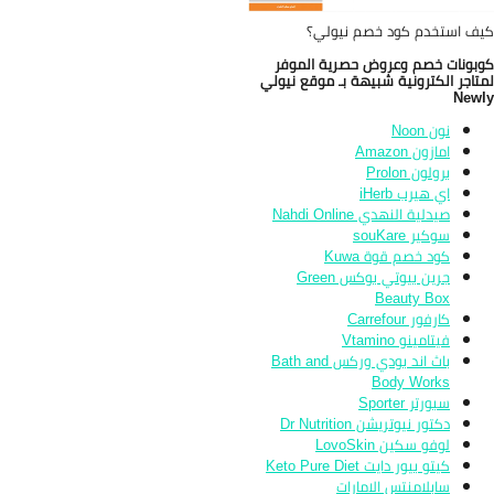
ف استخدم كود خصم نيولي؟
بونات خصم وعروض حصرية الموفر
تاجر الكترونية شبيهة بـ موقع نيولي
New
نون Noon
امازون Amazon
برولون Prolon
اي هيرب iHerb
صيدلية النهدي Nahdi Online
سوكير souKare
كود خصم قوة Kuwa
جرين بيوتي بوكس Green
Beauty Box
كارفور Carrefour
فيتامينو Vtamino
باث اند بودي وركس Bath and
Body Works
سبورتر Sporter
دكتور نيوتريشن Dr Nutrition
لوفو سكين LovoSkin
كيتو بيور دايت Keto Pure Diet
سابلامنتس الامارات