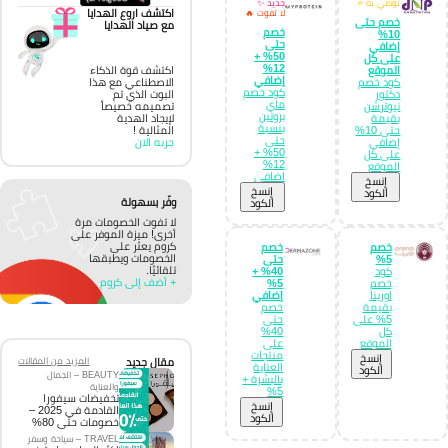
نوصي به ⭐
جديد ✨
اكتشف اروع الهدايا
لا تفوت 🔥
خصم حتى
مع صياد الهدايا
خصم
10%
حتى
إضافي
50% +
على كل
12%
الموقع
اكتشف قوة الذكاء
إضافي
كود خصم
الاصطناعي مع هذا
كود خصم
دكتور
البوت الذي تم
ماي
نيوترشن
تصميمه خصيصاً
بروتين
بقيمة
لإيجاد الهدية
بنسبة
حتى 10%
المثالية !
حتى
إضافي
جربه الان
50% +
على كل
12%
الموقع
اضافي
إِنسخ
إِنسخ
الكود
وفّر بسهولة
الكود
لا تفوت الخصومات مرة
أخرى! ميزة الموفر على
كروم يعثر على
خصم
خصم
الخصومات ويطبقها
5%
حتى
تلقائيًا.
كود
40% +
+ أضف إلى كروم
خصم
5%
اورينا
إضافي
بقيمة
خصم
5% على
حتى
كل
40%
الموقع
على
منتجات
إِنسخ
مقال جديد
المزيد من المقالات
العناية
الكود
BEAUTY – الجمال
بالبشرة +
والعناية
5%
تخفيضات سيفورا
إِنسخ
القادمة في 2025 –
الكود
خصومات حتى 80%
TRAVEL – سياحة وسفر