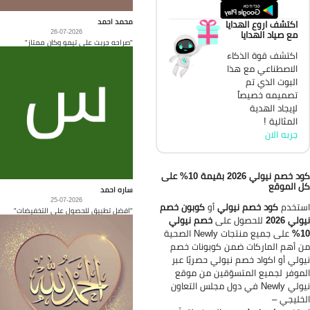
محمد احمد
اكتشف اروع الهدايا
26-07-2026
مع صياد الهدايا
"صراحه جربت على تيمو وكان ممتاز"
اكتشف قوة الذكاء
الاصطناعي مع هذا
البوت الذي تم
تصميمه خصيصاً
لإيجاد الهدية
المثالية !
جربه الان
كود خصم نيولي 2026 بقيمة 10% على
 الموقع
ساره احمد
25-07-2026
تخدم
كود خصم نيولي
أو
كوبون خصم
"افضل تطبيق للحصول على التخفيضات"
لي 2026
للحصول على
خصم نيولي
1
على جميع منتجات Newly الصحية
 أهم الماركات ضمن كوبونات خصم
ولي أو اكواد خصم نيولي حصريًا عبر
موفر لجميع المتسوّقين من موقع
نيولي Newly في دول مجلس التعاون
خليجي –