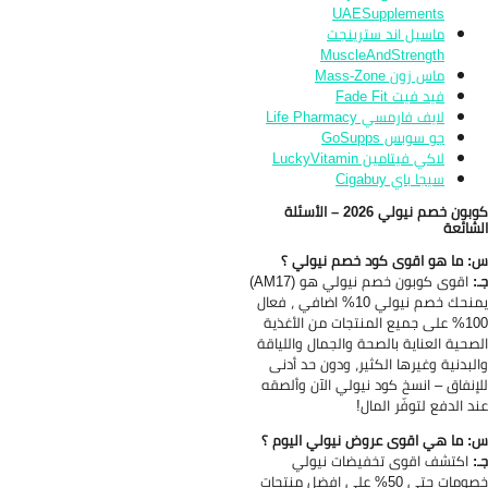
UAESupplements
ماسيل اند سترينجت
MuscleAndStrength
ماس زون Mass-Zone
فيد فيت Fade Fit
لايف فارمسي Life Pharmacy
جو سوبس GoSupps
لاكي فيتامين LuckyVitamin
سيجا باي Cigabuy
كوبون خصم نيولي 2026 – الأسئلة
شائعة
 ما هو اقوى كود خصم نيولي ؟
:
اقوى كوبون خصم نيولي هو (AM17)
يمنحك خصم نيولي 10% اضافي ، فعال
100% على جميع المنتجات من الأغذية
صحية العناية بالصحة والجمال واللياقة
لبدنية وغيرها الكثير، ودون حد أدنى
إنفاق – انسخ كود نيولي الآن وألصقه
د الدفع لتوفّر المال!
 ما هي اقوى عروض نيولي اليوم ؟
:
اكتشف اقوى تخفيضات نيولي
خصومات حتى 50% على افضل منتجات