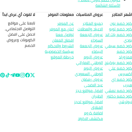
الأسئلة الشائعة
هر المتاجر
عروض المناسبات
معلومات الموفر
لا تفوت أي عرض ابداً
تابعنا على مواقع
د خصم نون
جميع المتاجر
عن الموفر
التواصل الاجتماعي,
د خصم تويو
الاعياد والعطلات
اعلن مع الموفر
احصل على افضل
د خصم باث اند
عروض الجمعة
تواصل معنا
الكوبونات وعروض
دي
السوداء
افصاح المعلن
الخصم
د خصم سيفي
عروض الجمعة
الشروط والاحكام
د خصم
البيضاء
سياسة الخصوصية
زورلد
عروض اليوم
خريطة الموقع
د خصم بوكينج
الوطني الاماراتي
د خصم علي
عروض اليوم
سبرس
الوطني السعودي
د خصم اي
عروض رمضان
رب
عيد الاضحى
د خصم نمشي
افضل مواقع حجز
د خصم دكتور
الطيران
وترشن
افضل مواقع لحجز
الفنادق
اضافة كروم
مكتشف الاكواد