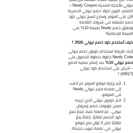
لي للأغذية الصحية Newly Coupon –
تشف اقوى اكواد خصم نيولي الحصرية
آن على الموفر وسارع لنسخ نيولي كود
م لتلصقه في شروتك القادمة
وتطبّق خصم Newly بقيمة 10% على
قيمة الإجمالية!
ف أستخدم كود خصم نيولي
2026
؟
يك طريقة استخدام كوبون خصم نيولي
Newly  خطوة بخطوة للحصول على
م نيولي 10%
عند إتمام عملية الدفع
احرص على استخدام كود نيولي
قُم بزيارة موقع الموفر ثم اذهب
إلى صفحة متجر نيولي Newly
في الموقع.
اختر كوبون نيولي الذي تريده
ضمن كوبونات خصم وعروض
نيولي ، ثم اضغط عليه، ليتمّ نسخ
كود الخصم تلقائيًا. (عادةً يتمّ
تلقائيًا خلال 3 ثوانٍ فتح موقع
نيولي في علامة تبويب جديدة/