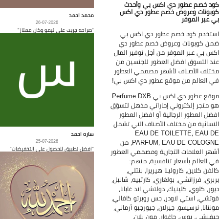
د خصم عطور دي اكس بي وأحدث
بونات وعروض خصم عطور دي اكس
محمد احمد
 عبر الموفر
26-07-2026
"صراحه جربت على تيمو وكان ممتاز"
تخدم كود خصم عطور دي اكس بي
ن كوبونات وعروض خصم عطور دي
س بي عبر الموفر من أجل توفير المال
د التسوق افضل العطور للجنسين من
تلف الأصناف لأشهر مصممي العطور
 العالم من موقع عطور دي اكس بي!
موقع عطور دي اكس بي Perfume DXB
 متجر إلكتروني إماراتي مذهل لتسوّق
ضل العطور الرجالية أو افضل العطور
نسائية من مختلف الأصناف التي تشمل
EAU DE TOILETTE، EAU 
ساره احمد
PARFUM، EAU DE COLOGNE، من
25-07-2026
"افضل تطبيق للحصول على التخفيضات"
هر العلامات التجارية ومصممي العطور
 العالم بأسعار تنافسية، منهم:
لفن كلاين، كارولينا هيريرا، بنتلي،
بري، فرزاتشي، بولغاري، كارتييه، شانيل،
ور، كلوي، كلينيك، دولتشي اند غابانا،
تشي، استي لاودر، جس روبرتو كافالي،
نتانا، نرسيسو، جيرلان، جيورجيو أرماني،
فنشي، بوس، جاغوار، مون بلان،