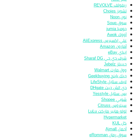
ريفولف REVOLVE
تشويز Choies
نون Noon
سوق Souq
جوميا jumia
أووك Awok
علي إكسبرس AliExpress
أمازون Amazon
ايباي eBay
شرف دي جي Sharaf DG
جيبيلز Jebelz
وول مارت Walmart
جيك باينج Geekbuying
لايف ستايل LifeStyle
دي اتش جيت DHgate
يس ستايل Yesstyle
شوبي Shopee
سيتروس Citruss
لولو هايبر ماركت LuLu
Hypermarket
كل KUL
أجمل Ajmall
سوق رمان eRomman