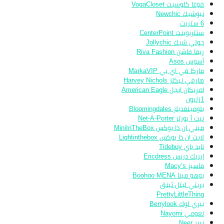
فوغا كلوسيت VogaCloset
نيوشيك Newchic
6 ستريت
سنتربوينت CenterPoint
جولي شيك Jollychic
ريفا فاشن Riva Fashion
أسوس Asos
ماركا في اي بي MarkaVIP
هارفي نيكلز Harvey Nichols
امريكان ايجل American Eagle
1زليون
بلومينغديلز Bloomingdales
نيت أ بورتر Net-A-Porter
ميني ان ذا بوكس MiniInTheBox
لايت ان ذا بوكس Lightinthebox
تايد باي Tidebuy
ايريك دريس Ericdress
ماسيز Macy’s
بوهو مينا Boohoo MENA
بريتي ليتل ثينق
PrettyLittleThing
بيري لوك Berrylook
نعومي Nayomi
نيير Neer