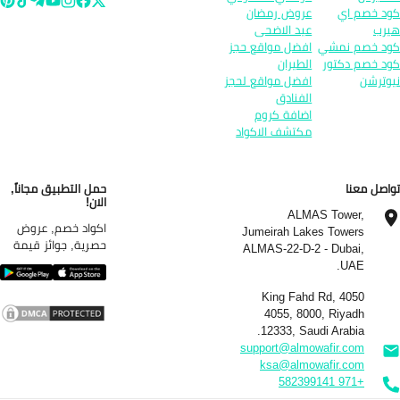
د خصم اي
عروض رمضان
رب
عيد الاضحى
د خصم نمشي
افضل مواقع حجز
د خصم دكتور
الطيران
وترشن
افضل مواقع لحجز
الفنادق
اضافة كروم
مكتشف الاكواد
اصل معنا
حمل التطبيق مجاناً,
الان!
ALMAS Tower,
اكواد خصم, عروض
Jumeirah Lakes Towers
حصرية, جوائز قيمة
ALMAS-22-D-2 - Dubai,
UAE.
4050 King Fahd Rd,
4055, 8000, Riyadh
12333, Saudi Arabia.
support@almowafir.com
ksa@almowafir.com
+971 582399141