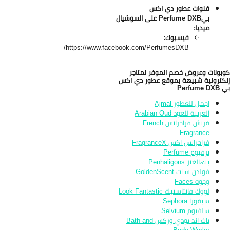
قنوات عطور دي اكس
بي
Perfume DXB على السوشيال
ميديا:
فيسبوك:
https://www.facebook.com/PerfumesDXB/
بونات وعروض خصم الموفر لمتاجر
كترونية شبيهة بموقع عطور دي اكس
Perfume 
اجمل للعطور Ajmal
العربية للعود Arabian Oud
فرنش فراجرانس French
Fragrance
فراجرانس اكس FragranceX
برفيوم Perfume
بنهالغنز Penhaligons
قولدن سنت GoldenScent
وجوه Faces
لووك فانتاستيك Look Fantastic
سيفورا Sephora
سلفيوم Selvium
باث اند بودي وركس Bath and