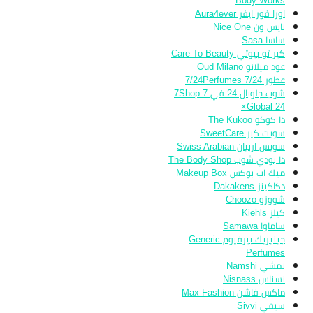
Body Works
اورا فور ايفر Aura4ever
نايس ون Nice One
ساسا Sasa
كير تو بيوتي Care To Beauty
عود ميلانو Oud Milano
عطور 7/24 7/24Perfumes
شوب جلوبال 24 في 7 7Shop
Global 24×
ذا كوكو The Kukoo
سويت كير SweetCare
سويس اربيان Swiss Arabian
ذا بودي شوب The Body Shop
ميك اب بوكس Makeup Box
دكاكينز Dakakens
شووزو Choozo
كيلز Kiehls
ساماوا Samawa
جينيريك بيرفيوم Generic
Perfumes
نمشي Namshi
نسناس Nisnass
ماكس فاشن Max Fashion
سيفي Sivvi