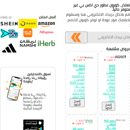
تذر, كوبون عطور دي اكس بي غير
وفر حالياً.
 بادخال بريدك الالكتروني هنا وسنقوم
أفضل المتاجر
كل المتاجر
علامك فور عودة او توفر كوبون الخصم
وض مشابهة
جديد ✨
جديد ✨
لا تفوت 🔥
لا تفوت 🔥
خصم
خصم 5%
10%
إضافي
إضافي
خصم
تسوق كالمحترفين
عروض
عبدالصمد
احصل على تطبيق
الماجد
القرشي
الموفر!
للعود:
بنسبة 50%
خصم
على كل
50% +
المتجر +
كود خصم
كود خصم
تقدم في المراحل
10%
5% إضافي
واكسب الوحدات -
إضافي
إِنسخ
استبدل وحدات
إِنسخ
الكود
الموفر بقسائم
الكود
شرائية مميزة!
خصم 5%
جديد ✨
لا تفوت 🔥
إضافي
على كل
خصم 20-