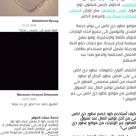
كوست
، لانكوم، باريس هيلتون، توم
رد،
تومي هيلفيغر
، سان لوران،
أديداس
،
كتوريا سيكريت
، وغيرهم الكثير.
Abdulhmid Mysag
قع عطور دي اكس بي يوفّر خدمة
21-07-2026
"فعلا إسم على مسمى شكرا"
شحن والتوصيل إلى جميع أنحاء الإمارات،
وفّر باللغة والإنجليزية، وهو ينهج
اسة إرجاع مريحة، مع خيارات دفع آمنة
ديثة تشمل الدفع باستخدام بطاقات
ائتمان المختلفة والدفع نقدا عند
استلام.
تشف أقوى خصومات عطور دي اكس
 على افضل عطور الرجال أو عطور
نساء من أشهر مصممي العطور في
عالم لتضمن توفير المال عند التسوق
نلاين من موقع عطور دي اكس بي عبر
Marawan elsayed Eltawwab
موفر !
19-07-2026
"تطبيق جامد جدا انصح اي حد ينزله"
ف أستخدم كود خصم عطور دي اكس
خدمة عملاء الموفر
 من أجل توفير المال عند تسوق
إذا وجدت كود لا يعمل، لديك كود تود
عطور عبر الإنترنت من موقع عطور دي
إضافته، أو ترغب في مشاركة ملاحظاتك، لا
س بي؟
تتردد في التواصل معنا عبر البريد
الإلكتروني أو الانضمام إلى مجموعة محبي
الموفر!