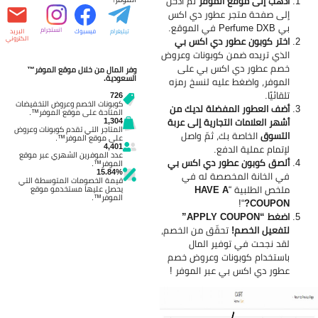
اذهب إلى موقع الموفر
ثم ادخل
إلى صفحة متجر عطور دي اكس
بي
Perfume DXB في الموقع.
انستجرام
تيليغرام
فيسبوك
البريد
الكتروني
اختر كوبون عطور دي اكس بي
الذي تريده ضمن كوبونات وعروض
خصم عطور دي اكس بي على
وفر المال من خلال موقع الموفر™
السعودية.
الموفر، واضغط عليه لنسخ رمزه
تلقائيًا.
726
كوبونات الخصم وعروض التخفيضات
أضف العطور المفضلة لديك من
المتاحة على موقع الموفر™.
1,304
أشهر العلامات التجارية إلى عربة
المتاجر التي تقدم كوبونات وعروض
التسوق
الخاصة بك، ثمّ واصل
على موقع الموفر™.
4,401
لإتمام عملية الدفع.
عدد الموفرين الشهري عبر موقع
ألصق كوبون عطور دي اكس بي
الموفر™.
15.84%
في الخانة المخصصة له في
قيمة الخصومات المتوسطة التي
ملخص الطلبية “
HAVE A
يحصل عليها مستخدمو موقع
الموفر™.
“!
COUPON?
اضغط “APPLY COUPON”
لتفعيل الخصم!
تحقّق من الخصم،
لقد نجحت في توفير المال
باستخدام كوبونات وعروض خصم
عطور دي اكس بي عبر الموفر
!