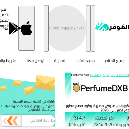
تخطى
قم
بتحميل
تطبيق
الموفر
English
جميع المتاجر
جميع الفئات
المدونة
تواصل معنا
الشروط والاح
صفحة الرئيسية
جميع المتاجر
Perfume dxb
إشترك في قائمة الموفر البريدية
بونات، عروض حصرية وكود خصم عطور
احصل على عروض وكوبونات حصرية مباشرة
 اكس بي 2026
على بريدك الالكتروني
آخر تحديث:
4.7 (3
بونات
22/5/2026
تقييمات)