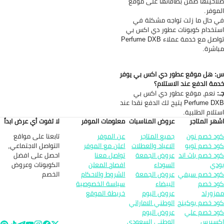
احيّتها ضمن بطاقاتها على موقع
موفر.
 حال ما زلت تواجه مشكلة في
تخدام كوبونات عطور دي اكس بي
تواصل مع خدمة عملاء Perfume DXB
اشرة.
 هل موقع عطور دي اكس بي يوفر
مة الدفع عند الاستلام؟
:
نعم، موقع عطور دي اكس بي
Perfume DXB يتيح لك الدفع نقدا عند
تلام الطلبية.
هر المتاجر
عروض المناسبات
معلومات الموفر
لا تفوت أي عرض ابداً
تابعنا على مواقع
د خصم نون
جميع المتاجر
عن الموفر
التواصل الاجتماعي,
د خصم تويو
الاعياد والعطلات
اعلن مع الموفر
احصل على افضل
د خصم باث اند
عروض الجمعة
تواصل معنا
الكوبونات وعروض
دي
السوداء
افصاح المعلن
الخصم
د خصم سيفي
عروض الجمعة
الشروط والاحكام
د خصم
البيضاء
سياسة الخصوصية
زورلد
عروض اليوم
خريطة الموقع
د خصم بوكينج
الوطني الاماراتي
د خصم علي
عروض اليوم
سبرس
الوطني السعودي