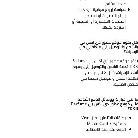
عند الاستلام.
سياسة إرجاع مرضية
– يمكنك
إرجاع المنتجات أو استبدال
المنتجات المتضررة أو المعيبة أو
استرداد ثمنها.
 يقوم موقع عطور دي اكس بي
لشحن والتوصيل إلى منطقتي في
إمارات؟
فّر موقع عطور دي اكس بي
Perfume
DX
خدمة الشحن والتوصيل إلى جميع
حاء الإمارات،
خلال 2-3 أيام عمل.
لفة الشحن والتوصيل تجدها في
خص الطلبية.
 هي خيارات ووسائل الدفع المُتاحة
على موقع عطور دي اكس بي Perfume
D؟
بطاقات الائتمان
–
فيزا Visa،
ماستركارد MasterCard.
الدفع نقدًا عند الاستلام.