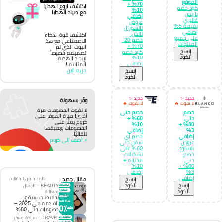
الموقع
70% +
اكتشف اروع الهدايا
كود خصم
10%
مع صياد الهدايا
باريس
إضافي
غاليري
عروض
بقيمة 5%
ناتشورال
إضافي
تاتش:
اكتشف قوة الذكاء
على جميع
خصم 20-
الاصطناعي مع هذا
المنتجات
70% +
البوت الذي تم
إِنسخ
كود خصم
تصميمه خصيصاً
الكود
10%
لإيجاد الهدية
إضافي
المثالية !
جربه الان
إِنسخ
الكود
جديد ✨
جديد ✨
وفّر بسهولة
لا تفوت 🔥
لا تفوت 🔥
لا تفوت الخصومات مرة
خصم
خصم حتى
أخرى! ميزة الموفر على
حتى
60% +
كروم يعثر على
10%
80% +
الخصومات ويطبقها
3%
إضافي
تلقائيًا.
إضافي
خصم اي
+ أضف إلى كروم
عروض
سفن حتى
بلانكو:
60% على
خصم
تشكيلات
حتى
مختارة +
10%
80% +
3%
إضافي
إضافي
إِنسخ
مقال جديد
المزيد من المقالات
إِنسخ
الكود
BEAUTY – الجمال
الكود
والعناية
تخفيضات سيفورا
القادمة في 2025 –
خصومات حتى 80%
TRAVEL – سياحة وسفر