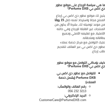
 هي سياسة الإرجاع على موقع عطور
اكس بي Perfume DXB؟
يح لك موقع عطور دي اكس بي إرجاع
منتج مجانا واسترداد ثمنه خلال
15 يومًا
 موعد توصيله لك، بشرط ألّا يكون من
منتجات غير القابلة للإرجاع وفي حالته
أصلية، مع تغليفه الأصلي وجميع
اقاته وملحقاته.
يك التواصل مع مركز خدمة عملاء
ور دي اكس بي عبر الهاتف لتقديم
ب إرجاع.
ف بإمكاني التواصل مع موقع عطور
اكس بي Perfume DXB؟
للتواصل مع عطور دي اكس بي
Perfume DXB (يشمل خدمة
العملاء)
:
رقم الهاتف والواتسأب:
3213 232 056
البريد الإلكتروني:
CustomerCare@PerfumeDXB.com