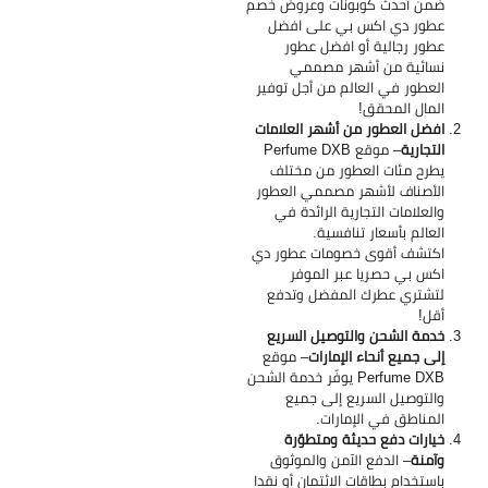
ضمن أحدث كوبونات وعروض خصم
عطور دي اكس بي
على افضل
عطور رجالية أو افضل عطور
نسائية من أشهر مصممي
العطور في العالم من أجل توفير
المال المحقق!
افضل العطور من أشهر العلامات
التجارية
– موقع Perfume DXB
يطرح مئات العطور من مختلف
الأصناف لأشهر مصممي العطور
والعلامات التجارية الرائدة في
العالم بأسعار تنافسية.
اكتشف أقوى خصومات عطور دي
اكس بي حصريا عبر الموفر
لتشتري عطرك المفضل وتدفع
أقل!
خدمة الشحن والتوصيل السريع
إلى جميع أنحاء الإمارات
– موقع
Perfume DXB يوفّر خدمة الشحن
والتوصيل السريع إلى جميع
المناطق في الإمارات.
خيارات دفع حديثة ومتطوّرة
وآمنة
– الدفع الآمن والموثوق
باستخدام بطاقات الائتمان أو نقدا