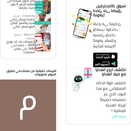
اكثر الدول سياحة في
العالم أشهر 5 دول
تسوق كالمحترفين
عليك زيارتها
احصل على تطبيق
الموفر!
FASHION – الازياء
بجامة ثيرمال رجالي
شيك وأشهر أماكن
تقدم في المراحل
البيع بسعر خيالي
واكسب الوحدات -
استبدل وحدات
BEAUTY – الجمال
والعناية
الموفر بقسائم
تخفيضات باث اند بودي
2025 – خصم حتى
شرائية مميزة!
80% على بعض
المنتجات
اكتشف اروع الهدايا
تقييمات حقيقية من مستخدمي تطبيق
مع صياد الهدايا
الموفر للكوبونات
اكتشف قوة الذكاء
الاصطناعي مع هذا
البوت الذي تم
تصميمه خصيصاً
لإيجاد الهدية
المثالية !
جربه الان