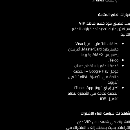
ارات الدفع المتاحة
د تطبيق
كود خصم شاهد VIP
تعيّن عليك تحديد أحد خيارات الدفع
تالية:
بطاقات الائتمان – فيزا Visa،
ماستركارد MasterCard، أمريكان
إكسبرس AMEX وغيرها.
Telco.
خدمة الدفع باستخدام حساب
جوجل Google Pay – الخدمة
متاحة في الأجهزة بنظام تشغيل
أندرويد.
تطبيق أي تيونز iTunes App –
الخدمة مُتاحة في الأجهزة بنظام
تشغيل iOS.
هد نت سياسة الغاء الاشتراك
الاشتراك في شاهد بلس VIP دون
تزامات، بحيث يمكنك إلغاء الاشتراك في