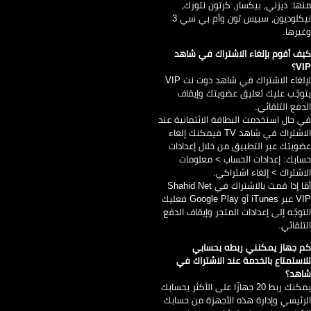
ها: ديزني، بيكسار، كرتون نتورك،
نيكلوديون، سبيس تون وأم بي سي 3
يرها.
ف أقوم بإلغاء الاشتراك في شاهد
V؟
لإلغاء الاشتراك في شاهد دوت نت VIP
وجّب عليك تعليق عضويتك وإيقاف
دفع التلقائي.
 حال استخدمت البطاقة الائتمانية عند
الاشتراك في شاهد TV فيمكنك إلغاء
ويتك عبر التطبيق من خلال إعدادات
ابك: إعدادات الحساب > معلومات
اشتراك > إلغاء اشتراكي.
أمّا إذا قمت بالاشتراك في Shahid Net
VIP عبر iTunes أو Google Play فعليك
توجّه إلى إعدادات المتجر وإيقاف الدفع
تلقائي.
 جهاز يمكنني ربطه بحسابي
استمتاع بالخدمة عند الاشتراك في
هد؟
يمكنك ربط 20 جهازًا على الأكثر بحسابك
رئيسي وإدارة هذه الأجهزة من حسابك