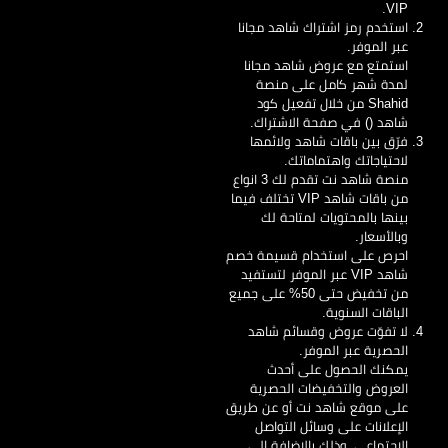
VIP.
استخدم رمز اشتراك شاهد مجانا
عبر الموفر.
استمتع مع عروض شاهد مجانا
لمدة شهر كامل على منصة
Shahid من خلال تفعيل كود
شاهد () في صفحة الاشتراك.
فرّق بين باقات شاهد ولائمها
لاحتياجاتك واهتماماتك.
منصة شاهد نت تقدم لك 3 انواع
من باقات شاهد VIP تختلف فيما
بينها بالمحتويات لمتاحة لك
وبالأسعار.
احرص على استخدام قسيمة خصم
شاهد VIP عبر الموفر لتستفيد
من تخفيض حتى 50% على جميع
الباقات السنوية.
لا تفوّت عروض وقسائم شاهد
الحصرية عبر الموفر.
يمكنك الحصول على أحدث
العروض والتخفيضات الحصرية
على موقع شاهد نت أو عن طريق
الإعلانات على وسائل التواصل
الاجتماعي، وذلك بالإضافة إلى