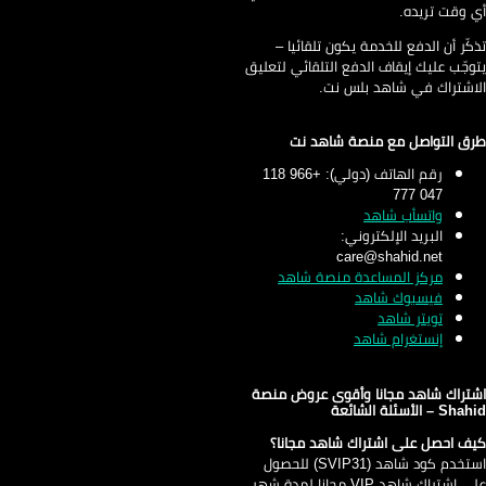
 وقت تريده.
كّر أن الدفع للخدمة يكون تلقائيا –
وجّب عليك إيقاف الدفع التلقائي لتعليق
اشتراك في شاهد بلس نت.
ق التواصل مع منصة شاهد نت
رقم الهاتف (دولي): +966 118
047 777
واتسأب شاهد
البريد الإلكتروني:
care@shahid.net
مركز المساعدة منصة شاهد
فيسبوك شاهد
تويتر شاهد
إنستغرام شاهد
تراك شاهد مجانا وأقوى عروض منصة
S – الأسئلة الشائعة
ف احصل على اشتراك شاهد مجانا؟
استخدم كود شاهد (SVIP31) للحصول
على اشتراك شاهد VIP مجانا لمدة شهر