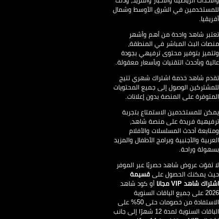
لأحداث الرياضية والأخبار والمزيد، وذلك
مستخدمين في الشرق الأوسط وشمال
ريقيا.
تبر شاهد واحدة من أهم وأشهر
صات البث المباشر في المنطقة،
تميز بتوفير محتوى ترفيهي بجودة
لية وبأحدث التقنيات وبأسعار معقولة.
دم شاهد خدمة اشتراك شهري تتيح
مشتركين الوصول إلى جميع المحتويات
متوفرة على المنصة بدون إعلانات.
كن للمستخدمين الاستمتاع بتجربة
فيهية فريدة على منصة شاهد،
تابعة أحدث المسلسلات والأفلام
عربية والأجنبية وبرامج الأطفال والمزيد
هولة وراحة.
 تفوّت عروض شاهد حصريًا عبر الموفر
ث يمكنك الحصول على
قسيمة
راك شاهد VIP مجانا
أو كود شاهد
2026 على جميع الباقات السنوية
الاستفادة من خصومات حتى 50% على
الباقات السنوية لمدة 12 شهرًا إلى جانب