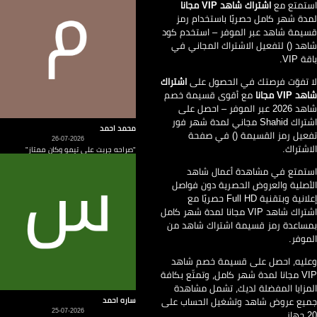
تمتع مع
اشتراك شاهد VIP مجانا
دة شهر كامل حصريًا باستخدام رمز
يمة شاهد عبر الموفر – استخدم كود
هد () لتفعيل الاشتراك المجاني في
ة VIP.
 تفوّت فرصتك في الحصول على
اشتراك
 VIP مجانا
مع أقوى قسيمة خصم
شاهد 2026 عبر الموفر – احصل على
اشتراك Shahid مجاني لمدة شهر فور
محمد احمد
عيل رمز القسيمة () في صفحة
26-07-2026
اشتراك.
"صراحه جربت على تيمو وكان ممتاز"
تمتع في مشاهدة أعمال شاهد
أصلية والعروض الحصرية دون فواصل
إعلانية وبتقنية Full HD حصريًا مع
اشتراك شاهد VIP مجانا لمدة شهر كامل
ساعدة رمز قسيمة اشتراك شاهد من
موفر.
ليه، احصل على قسيمة خصم شاهد
VIP مجانا لمدة شهر كامل، وتمتّع بكافة
مزايا المفضلة لديك، تشمل مشاهدة
يع عروض شاهد وتشغيل الحساب على
ساره احمد
25-07-2026
از.