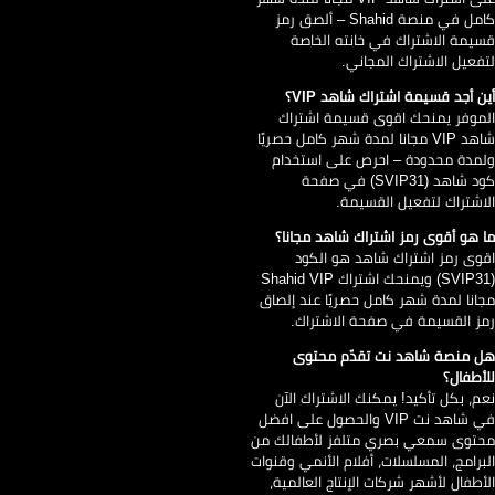
كامل في منصة Shahid – ألصق رمز
يمة الاشتراك في خانته الخاصة
فعيل الاشتراك المجاني.
ن أجد قسيمة اشتراك شاهد VIP؟
موفر يمنحك اقوى قسيمة اشتراك
شاهد VIP مجانا لمدة شهر كامل حصريًا
مدة محدودة – احرص على استخدام
كود شاهد (SVIP31) في صفحة
اشتراك لتفعيل القسيمة.
 هو أقوى رمز اشتراك شاهد مجانا؟
وى رمز اشتراك شاهد هو الكود
(SVIP31) ويمنحك اشتراك Shahid VIP
انا لمدة شهر كامل حصريًا عند إلصاق
ز القسيمة في صفحة الاشتراك.
 منصة شاهد نت تقدّم محتوى
أطفال؟
م، بكل تأكيد! يمكنك الاشتراك الآن
في شاهد نت VIP والحصول على افضل
توى سمعي بصري متلفز لأطفالك من
برامج، المسلسلات، أفلام الأنمي وقنوات
أطفال لأشهر شركات الإنتاج العالمية،