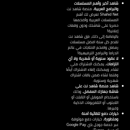
شاهد أكبر وأهم المسلسلات
والبرامج العربية.
منصة شاهد نت
Shahid Net تعرض لك أهم
المسلسلات العربية وأضخمها
حصريا على شاشتك ودون وقفات
إعلانية!
بالإضافة إلى ذلك، فإن شاهد نت
تقدم كل سنة افضل مسلسلات
رمضان واضخم الانتاجات في عالم
الدراما والبرامج الترفيهية!
لا عقود سنوية أو شهرية ولا أي
التزامات.
يمكنك الاشتراك متى
تشاء، ويمكنك إلغاء الاشتراك أيضًا
وقتما تشاء ضمن باقات اشتراك
شهرية وسنوية.
شاهد منصة شاهد نت على
شاشة جهازك المفضل.
وذلك
باستخدام الموبايل أو التابلت أو
اللابتوب أو التلفزيونات الذكية
وغيرها.
خيارات دفع تلقائية آمنة
ومتطورة.
خيارات دفع موثوقة
عبر خدمة جوجل باي Google Pay
أو حساب iTunes.