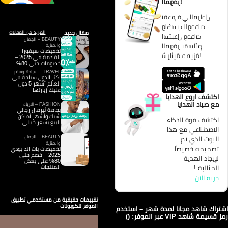
الموفر!
تقدم في المراحل
واكسب الوحدات -
مقال جديد
المزيد من المقالات
استبدل وحدات
BEAUTY – الجمال
الموفر بقسائم
والعناية
تخفيضات سيفورا
شرائية مميزة!
القادمة في 2025 –
خصومات حتى 80%
TRAVEL – سياحة وسفر
اكثر الدول سياحة في
العالم أشهر 5 دول
عليك زيارتها
اكتشف اروع الهدايا
مع صياد الهدايا
FASHION – الازياء
بجامة ثيرمال رجالي
شيك وأشهر أماكن
اكتشف قوة الذكاء
البيع بسعر خيالي
الاصطناعي مع هذا
BEAUTY – الجمال
البوت الذي تم
والعناية
تصميمه خصيصاً
تخفيضات باث اند بودي
2025 – خصم حتى
لإيجاد الهدية
80% على بعض
المثالية !
المنتجات
جربه الان
تقييمات حقيقية من مستخدمي تطبيق
الموفر للكوبونات
تراك شاهد مجانا لمدة شهر – استخدم
 قسيمة شاهد VIP عبر الموفر: ()