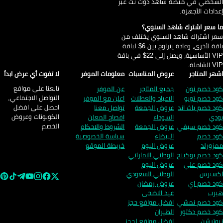
شخصي في منصة شاهد دوت نت عبر
دادات الأجهزة.
 سعر اشترك شاهد السنوي؟
ر اشتراك شاهد السنوي يختلف من
باقة لأخرى، وعادة يتراوح بين 6$ لباقة
VIP الأساسية، ويصل إلى 22$ في باقة
لشاملة.
هر المتاجر
عروض المناسبات
معلومات الموفر
لا تفوت أي عرض ابداً
تابعنا على مواقع
د خصم نون
جميع المتاجر
عن الموفر
التواصل الاجتماعي,
د خصم تويو
الاعياد والعطلات
اعلن مع الموفر
احصل على افضل
د خصم باث اند
عروض الجمعة
تواصل معنا
الكوبونات وعروض
دي
السوداء
افصاح المعلن
الخصم
د خصم سيفي
عروض الجمعة
الشروط والاحكام
د خصم
البيضاء
سياسة الخصوصية
زورلد
عروض اليوم
خريطة الموقع
د خصم بوكينج
الوطني الاماراتي
د خصم علي
عروض اليوم
سبرس
الوطني السعودي
د خصم اي
عروض رمضان
رب
عيد الاضحى
د خصم نمشي
افضل مواقع حجز
د خصم دكتور
الطيران
وترشن
افضل مواقع لحجز