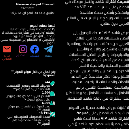
يمة اشتراك شاهد
وانتهز فرصتك في
Marawan elsayed Eltawwab
الحصول على اشتراك شاهد VIP مجانا
19-07-2026
ستمتع بأفضل خدمة مشاهدة
"تطبيق جامد جدا انصح اي حد ينزله"
لسلات وبرامج عبر الإنترنت في العالم
عربي دون مقابل.
خدمة عملاء الموفر
إذا وجدت كود لا يعمل، لديك كود تود
عرض شاهد VIP تمنحك الوصول إلى
إضافته، أو ترغب في مشاركة ملاحظاتك، لا
تتردد في التواصل معنا عبر البريد
ضل مسلسلات الدراما في العالم
الإلكتروني أو الانضمام إلى مجموعة محبي
عربي من مختلف الجينرات كالرومانسية
الموفر!
لرعب والتشويق والإثارة والأكشن
لميلودراما والتاريخ، افضل المسلسلات
انستجرام
تيليغرام
فيسبوك
البريد
غربية من أشهر شركات الإنتاج، أحدث
الكتروني
أفلام المحلية والعالمية لأشهر
مخرجين المحليين والعالميين، البرامج
وفر المال من خلال موقع الموفر™
السعودية.
تلفزيونية الأكثر مشاهدةً في العالم،
أحداث والمسابقات الرياضية المحلية
744
كوبونات الخصم وعروض التخفيضات
لعالمية، مسلسلات الأنمي، برامج
المتاحة على موقع الموفر™.
أطفال، مسلسلات للأطفال وغيرها الكثير
1,304
المتاجر التي تقدم كوبونات وعروض
د الاشتراك في باقات شاهد المختلفة.
على موقع الموفر™.
6,964
عدد الموفرين الشهري عبر موقع
 تفوّت عروض شاهد حصريًا عبر الموفر
الموفر™.
ث يمكنك الحصول على
قسيمة
16.13%
قيمة الخصومات المتوسطة التي
تراك شاهد VIP
مجانا لمدة شاهر
يحصل عليها مستخدمو موقع
مل حصريًا باستخدام كود شاهد () في
الموفر™.