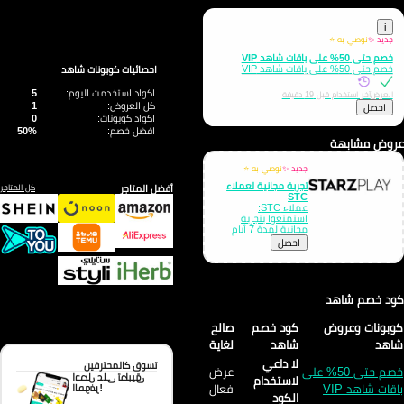
i
جديد ✨
نوصي به ⭐
خصم حتى 50% على باقات شاهد VIP
خصم حتى 50% على باقات شاهد VIP
احصائيات كوبونات شاهد
اكواد استخدمت اليوم:
5
العرض
آخر استخدام قبل 19 دقيقة
كل العروض:
1
احصل
اكواد كوبونات:
0
افضل خصم:
50%
وض مشابهة
جديد ✨
نوصي به ⭐
تجربة مجانية لعملاء
أفضل المتاجر
كل المتاجر
STC
عملاء STC:
استمتعوا بتجربة
مجانية لمدة 7 أيام
احصل
د خصم شاهد
بونات وعروض
كود خصم
صالح
اهد
شاهد
لغاية
لا داعي
تسوق كالمحترفين
خصم حتى 50% على
عرض
احصل على تطبيق
لاستخدام
قات شاهد VIP
فعال
الموفر!
الكود