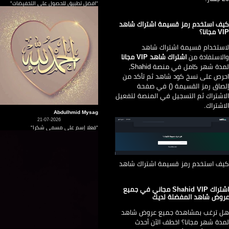
"افضل تطبيق للحصول على التخفيضات"
ف استخدم رمز قسيمة اشتراك شاهد
مجانا؟
ستخدام قسيمة اشتراك شاهد
لاستفادة من
اشتراك شاهد VIP مجانا
لمدة شهر كامل في منصة Shahid،
رص على نسخ كود شاهد ثم تأكد من
صاق رمز القسيمة () في صفحة
اشتراك ثم التسجيل في المنصة لتفعيل
اشتراك.
Abdulhmid Mysag
21-07-2026
"فعلا إسم على مسمى شكرا"
ف استخدم رمز قسيمة اشتراك شاهد
اشتراك Shahid VIP مجاني في جميع
وض شاهد المفضلة لديك
 ترغب بمشاهدة جميع عروض شاهد
دة شهر مجانا؟ اخطف الآن أحدث