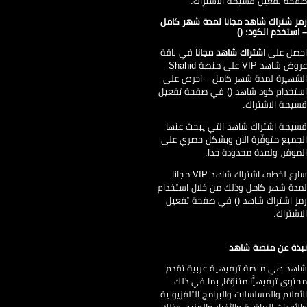
حة تفعيل قسيمة الاشتراك.
ز شتراك شاهد مجانا لمدة شهر كامل
استخدم الكود: ()
صل على
اشتراك شاهد مجانا
في باقة
عروض شاهد VIP على منصة Shahid
شهيرة لمدة شهر كامل – احرص على
تخدام كود شاهد () في صفحة تفعيل
يمة الاشتراك.
يمة اشتراك شاهد التي يبحث عنها
جميع متوفّرة الآن وبشكل حصري على
موفر، ولمدة محدودة جدا.
سارع لخطف اشتراك شاهد VIP مجانا
دة شهر كامل وذلك من خلال استخدام
ز اشتراك شاهد () في صفحة تفعيل
اشتراك.
ذة عن منصة شاهد
هد هي منصة ترفيهية عربية تقدم
توى ترفيهيًّا متنوّعًا، بما في ذلك
أفلام والمسلسلات والبرامج التلفزيونية