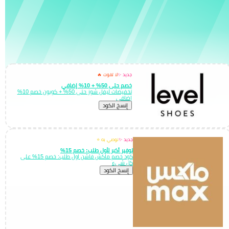
جديد ✨
لا تفوت 🔥
خصم حتى 50% + 10% إضافي
تخفيضات ليفل شوز حتى 50% + كوبون خصم 10%
إضافي
إِنسخ الكود
جديد ✨
نوصي به ⭐
توفير أكبر لأول طلب: خصم 15%
كود خصم ماكش فاشن اول طلب: خصم 15% على
كل شيء
إِنسخ الكود