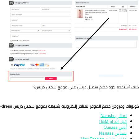
كيف أستخدم كود خصم سمبل دريس على موقع سمبل دريس؟
كوبونات وعروض خصم الموفر لمتاجر إلكترونية شبيهة بموقع سمبل دريس Simple-dress
نمشي Namshi
اتش اند ام H&M
أُناس Ounass
نسناس Nisnass