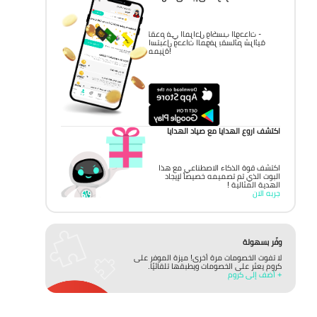
تقدم في المراحل واكسب الوحدات -
استبدل وحدات الموفر بقسائم شرائية
مميزة!
اكتشف اروع الهدايا مع صياد الهدايا
اكتشف قوة الذكاء الاصطناعي مع هذا
البوت الذي تم تصميمه خصيصاً لإيجاد
الهدية المثالية !
جربه الان
وفّر بسهولة
لا تفوت الخصومات مرة أخرى! ميزة الموفر على
كروم يعثر على الخصومات ويطبقها تلقائيًا.
+ أضف إلى كروم