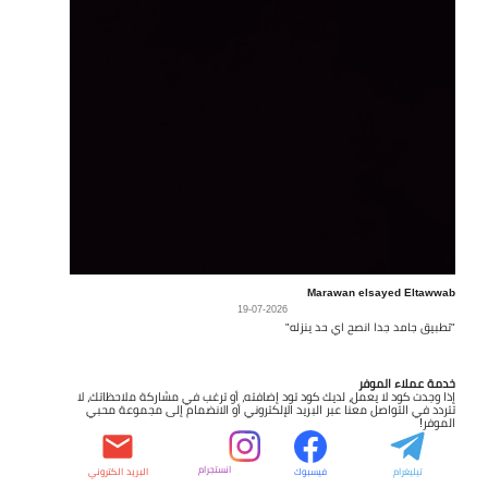
Marawan elsayed Eltawwab
19-07-2026
"تطبيق جامد جدا انصح اي حد ينزله"
خدمة عملاء الموفر
إذا وجدت كود لا يعمل، لديك كود تود إضافته، أو ترغب في مشاركة ملاحظاتك، لا
تتردد في التواصل معنا عبر البريد الإلكتروني أو الانضمام إلى مجموعة محبي
الموفر!
انستجرام
تيليغرام
فيسبوك
البريد الكتروني