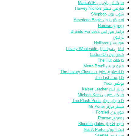
ماركا في اي بي MarkaVIP
هارفي نيكلز Harvey Nichols
شوب بوب Shopbop
امريكان ايجل American Eagle
روموي Romwe
براندز فور لس Brands For Less
1زليون
هوليستر Hollister
لافلي هولسايل Lovely Wholesale
قطن اون Cotton On
ذا هات The Hut
مترو برازيل Merto Brazil
ذا لاكشري كلوزيت The Luxury Closet
ذا ليست The List
يوكس Yoox
كايزر ليذر Kaiser Leather
مايكل كورس Michael Kors
ذا بلوش بوش The Plush Posh
مستر بورتر Mr Porter
فورزيري Forzieri
روموي Romwe
بلومينغديلز Bloomingdales
نيت أ بورتر Net-A-Porter
سسينس Ssense