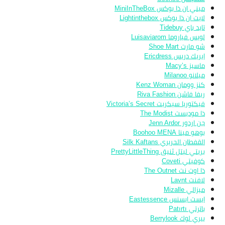
ميني ان ذا بوكس MiniInTheBox
لايت ان ذا بوكس Lightinthebox
تايد باي Tidebuy
لويس فياروما Luisaviarom
شو مارت Shoe Mart
ايريك دريس Ericdress
ماسيز Macy’s
ميلانو Milanoo
كنز وومان Kenz Woman
ريفا فاشن Riva Fashion
فيكتوريا سيكريت Victoria’s Secret
ذا موديست The Modist
جن اردور Jenn Ardor
بوهو مينا Boohoo MENA
القفطان الحريري Silk Kaftans
بريتي ليتل ثنيق PrettyLittleThing
كوفيتي Coveti
ذا اوت نت The Outnet
لافنت Lavnt
ميزالي Mizalle
ايست ايسنس Eastessence
باترتي Patırtı
بيري لوك Berrylook