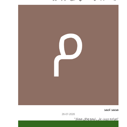
محمد احمد
26-07-2026
"صراحه جربت على تيمو وكان ممتاز"