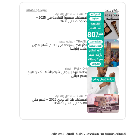
مقال جديد
المزيد من المقالات
BEAUTY – الجمال والعناية
تخفيضات سيفورا القادمة في 2025 –
خصومات حتى 80%
TRAVEL – سياحة وسفر
اكثر الدول سياحة في العالم أشهر 5 دول
عليك زيارتها
FASHION – الازياء
بجامة ثيرمال رجالي شيك وأشهر أماكن البيع
بسعر خيالي
BEAUTY – الجمال والعناية
تخفيضات باث اند بودي 2025 – خصم حتى
80% على بعض المنتجات
تقييمات حقيقية من مستخدمي تطبيق الموفر للكوبونات