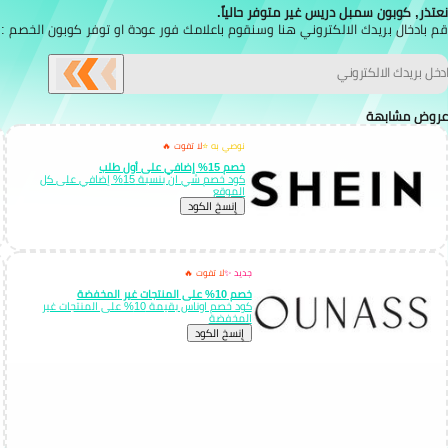
نعتذر, كوبون سمبل دريس غير متوفر حالياً.
قم بادخال بريدك الالكتروني هنا وسنقوم باعلامك فور عودة او توفر كوبون الخصم :
عروض مشابهة
نوصي به ⭐
لا تفوت 🔥
خصم 15% إضافي على أول طلب
كود خصم شي ان بنسبة 15% إضافي على كل
الموقع
إِنسخ الكود
جديد ✨
لا تفوت 🔥
خصم 10% على المنتجات غير المخفضة
كود خصم اوناس بقيمة 10% على المنتجات غير
المخفضة
إِنسخ الكود