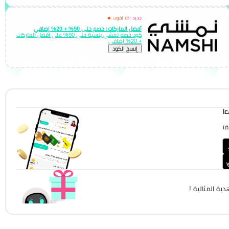
جديد ✨
لا تفوت 🔥
أفضل الماركات: خصم حتى 90% + 20% إضافي
كود خصم نمشي بنسبة حتى 90% على أفضل الماركات
+ 20% إضافي
إِنسخ الكود
!
!
ية المثالية !