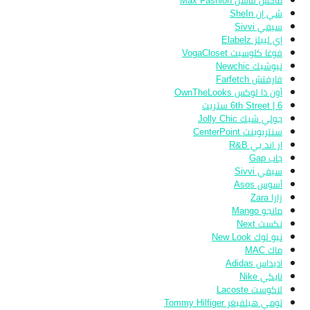
ماكس فاشن Max Fashion
شي إن SheIn
سيفي Sivvi
إي ليبلز Elabelz
فوغا كلوسيت VogaCloset
نيوشيك Newchic
فارفتش Farfetch
أون ذا لوكس OwnTheLooks
6th Street | 6 ستريت
جولي شيك Jolly Chic
سنتربوينت CenterPoint
ار اند بي R&B
جاب Gap
سيفي Sivvi
أسوس Asos
زارا Zara
مانجو Mango
نكست Next
نيو لوك New Look
ماك MAC
اديداس Adidas
نايكي Nike
لاكوست Lacoste
تومي هيلفيغر Tommy Hilfiger