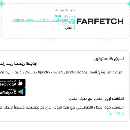
جديد ✨
لا تفوت 🔥
خصم حتى 70%
خصم فارفيتش حتى 70% على ستايلات مختارة +
20% إضافي
احصل
تسوق كالمحترفين
احصل على تطبيق الموفر
تقدم في المراحل واكسب الوحدات - استبدل وحدات الموفر بقسائم شرائية مميزة
اكتشف اروع الهدايا مع صياد الهدايا
اكتشف قوة الذكاء الاصطناعي مع هذا البوت الذي تم تصميمه خصيصاً لإيجاد الهد
جربه الان