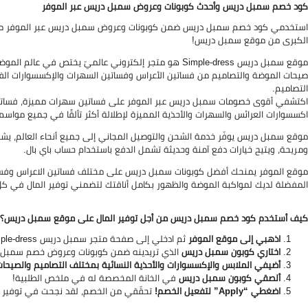
كود خصم سمبل دريس وأحدث كوبونات وعروض سمبل دريس عبر الموفر
استخدمي كود خصم سمبل دريس ضمن كوبونات وعروض سمبل دريس عبر الموفر من أجل 
الكبرى من موقع سمبل دريس!
موقع سمبل دريس Simple-dress هو متجر إلكتروني عالميّ يختص
صيحات الموضة والتصاميم من فساتين الأعراس وفساتين السهرات والإكسسوارات الفا
التصاميم.
اكتشفي أقوى خصومات سمبل دريس عبر الموفر على فساتين سهرات مميزة، فساتين ا
اكسسوارات العرائس والسهرات والأحذية المميزة لإطلالة أكثر تألقًا في جميع مواس
موقع سمبل دريس يوفّر خدمة الشحن والتوصيل المجاني إلى جميع أنحاء العالم، يشمل د
ومريحة، ويتيح خيارات دفع آمنة وحديثة تشمل الدفع باستخدام حساب باي بال.
موقع الموفر يمنحك أفضل كوبونات سمبل دريس على مختلف فساتين الاعراس وفساتين
المفضلة لديك لمواكبة الموضة والظهور بكامل أناقتك لتضمني توفير المال في ك
كيف أستخدم كود خصم سمبل دريس من أجل توفير المال على موقع سمبل دريس؟
اذهبي إلى موقع الموفر
ثم ادخلي إلى صفحة متجر سمبل دريس
Simple-dress في ا
اختاري كوبون سمبل دريس
الذي تريدينه ضمن كوبونات وعروض خصم سمبل در
أضيفي الملابس والإكسسوارات والأحذية النسائية بمختلف التصاميم والصيحات
ألصقي كوبون سمبل دريس
في الخانة المخصصة له في ملخص الطلبية!
اضغطي “Apply” لتفعيل الخصم!
تحقّقي من الخصم، لقد نجحت في توفير ال