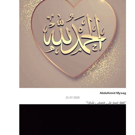
Abdulhmid Mysag
21-07-2026
"فعلا إسم على مسمى شكرا"