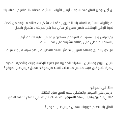
توفير المال عند تسوّقك أرقى الأزياء النسائية بمختلف التصاميم للمناسبات
 في عالم الموضة والأزياء النسائية للمناسبات الكبرى، يقدّم لك تشكيلات هائلة متنوّعة من أحدث
خرة لأرقى الإطلالات ضمن معروض هائل جدا يتم تحديثه باستمرار بأجمل
عراس والإكسسوارات المرفقة، فساتين بروم في غاية الأناقة، أرقى
م السنة لتحافظي على إطلالة مشرقة على مدار السنة.
ول الخليج والعالم العربي، متوفّر باللغة الانجليزية، ينهج سياسة إرجاع مرنة
 البروم وفساتين السهرات المميزة مع جميع الإكسسوارات والأحذية الفاخرة
ل مرة تتسوقين فيها ملابس مناسبات لنساء من موقع سمبل دريس عبر الموفر !
لموقع.
يس على الموفر، واضغطي عليه لنسخ رمزه تلقائيًا.
 التي ترغبين بها إلى سلة التسوق
الخاصة بك، ثمّ واصلي لإتمام عملية الدفع.
مال باستخدام كوبونات سمبل دريس عبر الموفر
!