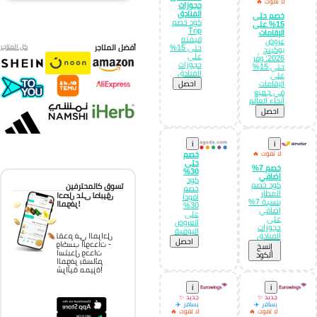
لا تفوت 🔥
حجوزات
الفنادق
خصم حتى
كود خصم
15% على
Trip
الإقامات
قيمته
عروض
أفضل المتاجر
كل المتاجر
حتى 15%
بوكينج
على
2026: وفّر
حجوزات
حتى 15%
الفنادق
على
الإقامات
احصل
في جميع
أنحاء العالم
احصل
i
i
لا تفوت 🔥
خصم
حتى
خصم 7%
30%
إضافي
كود
كود خصم
تسوق كالمحترفين
خصم
المطار
احصل على تطبيق
اقودا
بنسبة 7%
الموفر!
30%
إضافي
على
على
العروض
حجوزات
اليومية
الفنادق
تقدم في المراحل
احصل
واكسب الوحدات -
إِنسخ
استبدل وحدات
الكود
الموفر بقسائم
شرائية مميزة!
i
i
جديد ✨
جديد ✨
يسافر ✈️
يسافر ✈️
لا تفوت 🔥
لا تفوت 🔥