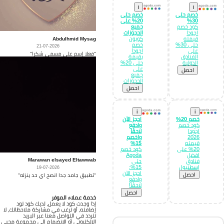
i
i
خصم حتى
خصم حتى
30%
20% على
كود خصم
جميع
اجودا
الحجوزات
Abdulhmid Mysag
قيمته
كوبون
حتى 30%
خصم
21-07-2026
على
اجودا
"فعلا إسم على مسمى شكرا"
الفنادق
بقيمة
الدولية
حتى 20%
على
احصل
جميع
الحجوزات
احصل
i
i
خصم 20%
احجز الآن
كود خصم
وادفع
اجودا
لاحقًا
2026
واخصم
قيمته
15%
20% على
كود خصم
افضل
Agoda
Marawan elsayed Eltawwab
فنادق
حتى
إسطنبول
15%:
19-07-2026
احجز الآن
احصل
"تطبيق جامد جدا انصح اي حد ينزله"
وادفع
لاحقًا!
احصل
خدمة عملاء الموفر
إذا وجدت كود لا يعمل، لديك كود تود
إضافته، أو ترغب في مشاركة ملاحظاتك، لا
تتردد في التواصل معنا عبر البريد
الإلكتروني أو الانضمام إلى مجموعة محبي