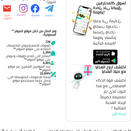
الموفر!
تسوق كالمحترفين
احصل على تطبيق
الموفر!
انستجرام
تيليغرام
فيسبوك
البريد
الكتروني
تقدم في المراحل
واكسب الوحدات -
وفر المال من خلال موقع الموفر™
استبدل وحدات
السعودية.
الموفر بقسائم
726
شرائية مميزة!
كوبونات الخصم وعروض التخفيضات
المتاحة على موقع الموفر™.
1,304
المتاجر التي تقدم كوبونات وعروض
على موقع الموفر™.
4,401
عدد الموفرين الشهري عبر موقع
اكتشف اروع الهدايا
الموفر™.
مع صياد الهدايا
15.84%
قيمة الخصومات المتوسطة التي
اكتشف قوة الذكاء
يحصل عليها مستخدمو موقع
الموفر™.
الاصطناعي مع هذا
البوت الذي تم
تصميمه خصيصاً
لإيجاد الهدية
المثالية !
جربه الان