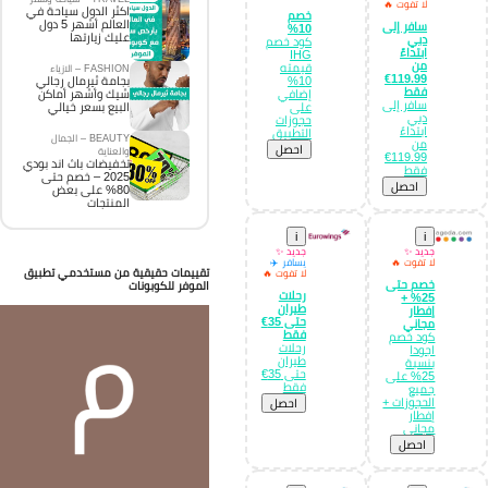
لا تفوت 🔥
اكثر الدول سياحة في
خصم
العالم أشهر 5 دول
سافر إلى
10%
عليك زيارتها
دبي
كود خصم
ابتداءً
IHG
من
قيمته
FASHION – الازياء
119.99€
10%
بجامة ثيرمال رجالي
فقط
إضافي
شيك وأشهر أماكن
سافر إلى
على
البيع بسعر خيالي
دبي
حجوزات
ابتداءً
التطبيق
BEAUTY – الجمال
من
احصل
والعناية
119.99€
تخفيضات باث اند بودي
فقط
2025 – خصم حتى
احصل
80% على بعض
المنتجات
i
i
جديد ✨
جديد ✨
لا تفوت 🔥
يسافر ✈️
تقييمات حقيقية من مستخدمي تطبيق
لا تفوت 🔥
خصم حتى
الموفر للكوبونات
رحلات
25% +
طيران
إفطار
حتى 35€
مجاني
فقط
كود خصم
رحلات
اجودا
طيران
بنسبة
حتى 35€
25% على
فقط
جميع
الحجوزات +
احصل
إفطار
مجاني
احصل