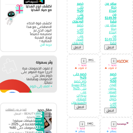
سافر من
خصم
اكتشف اروع الهدايا
جدة
حتى
مع صياد الهدايا
ابتداءً
20%
من
على
149.99$
أفضل
فقط
الوجهات
اكتشف قوة الذكاء
سافر من
خصم
الاصطناعي مع هذا
جدة
حتى
البوت الذي تم
ابتداءً
20%
تصميمه خصيصاً
من
على
لإيجاد الهدية
149.99$
أفضل
المثالية !
فقط
الوجهات
جربه الان
احصل
احصل
i
i
وفّر بسهولة
جديد ✨
جديد ✨
لا تفوت الخصومات مرة
لا تفوت 🔥
لا تفوت 🔥
أخرى! ميزة الموفر على
خصم
خصم حتى
كروم يعثر على
حتى
25%
الخصومات ويطبقها
50%
كود خصم
تلقائيًا.
أقوى
IHG بنسبة
+ أضف إلى كروم
عروض
حتى 25%
السفر:
على
خصم
حجوزات
كلوك
الفنادق
حتى
والمنتجعات
50%
احصل
مقال جديد
المزيد من المقالات
احصل
BEAUTY – الجمال
والعناية
تخفيضات سيفورا
القادمة في 2025 –
i
i
خصومات حتى 80%
جديد ✨
جديد ✨
يسافر ✈️
يسافر ✈️
TRAVEL – سياحة وسفر