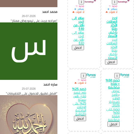
i
i
جديد ✨
جديد ✨
يسافر ✈️
يسافر ✈️
محمد احمد
لا تفوت 🔥
لا تفوت 🔥
26-07-2026
احجز
سافر إلى
"صراحه جربت على تيمو وكان ممتاز"
العطلات
البحر
الأكثر
بأقل من
طلبًا
40€
بأرخص
سافر إلى
الأسعار
البحر
احجز
بأقل من
العطلات
40€
الأكثر
احصل
طلبًا
بأرخص
الأسعار
احصل
i
i
خصم 50%
جديد ✨
لا تفوت 🔥
+ نقاط
ساره احمد
مضاعفة
خصم 25%
25-07-2026
عروض
كود خصم
"افضل تطبيق للحصول على التخفيضات"
برنامج
فلاي ناس
الولاء
بنسبة
ناسمايلز
25% على
2026:
الرحلات
خصم حتى
الداخلية
50%
والدولية
ونقاط
احصل
مضاعفة
احصل