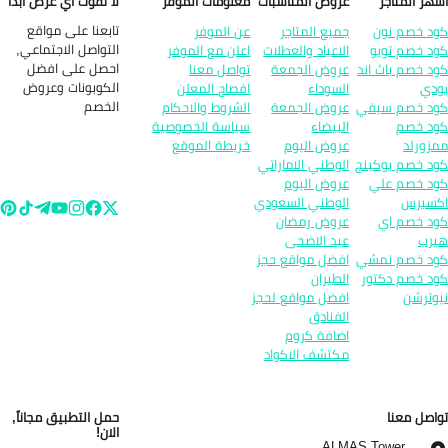
هر المتاجر
عروض المناسبات
معلومات الموفر
لا تفوت أي عرض ابداً
تابعنا على مواقع
د خصم نون
جميع المتاجر
عن الموفر
التواصل الاجتماعي,
د خصم تويو
الاعياد والعطلات
اعلن مع الموفر
احصل على افضل
د خصم باث اند
عروض الجمعة
تواصل معنا
الكوبونات وعروض
دي
السوداء
افصاح المعلن
الخصم
د خصم سيفي
عروض الجمعة
الشروط والاحكام
د خصم
البيضاء
سياسة الخصوصية
زورلد
عروض اليوم
خريطة الموقع
د خصم بوكينج
الوطني الاماراتي
د خصم علي
عروض اليوم
سبرس
الوطني السعودي
د خصم اي
عروض رمضان
رب
عيد الاضحى
د خصم نمشي
افضل مواقع حجز
د خصم دكتور
الطيران
وترشن
افضل مواقع لحجز
الفنادق
اضافة كروم
مكتشف الاكواد
اصل معنا
حمل التطبيق مجاناً,
الان!
ALMAS Tower,