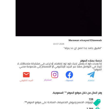
Marawan elsayed Eltawwab
19-07-2026
"تطبيق جامد جدا انصح اي حد ينزله"
خدمة عملاء الموفر
إذا وجدت كود لا يعمل، لديك كود تود إضافته، أو ترغب في مشاركة ملاحظاتك، لا
تتردد في التواصل معنا عبر البريد الإلكتروني أو الانضمام إلى مجموعة محبي
الموفر!
انستجرام
تيليغرام
فيسبوك
البريد الكتروني
وفر المال من خلال موقع الموفر™ السعودية.
728
كوبونات الخصم وعروض التخفيضات المتاحة على موقع الموفر™.
1,304