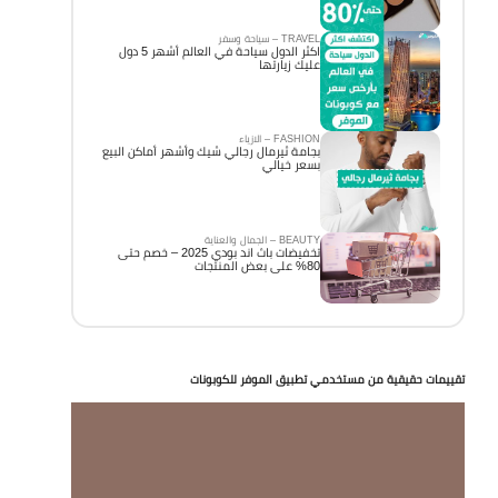
TRAVEL – سياحة وسفر
اكثر الدول سياحة في العالم أشهر 5 دول
عليك زيارتها
FASHION – الازياء
بجامة ثيرمال رجالي شيك وأشهر أماكن البيع
بسعر خيالي
BEAUTY – الجمال والعناية
تخفيضات باث اند بودي 2025 – خصم حتى
80% على بعض المنتجات
تقييمات حقيقية من مستخدمي تطبيق الموفر للكوبونات