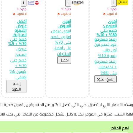
i
i
i
جديد ✨
جديد ✨
جديد ✨
لا تفوت 🔥
لا تفوت 🔥
لا تفوت 🔥
أقوى
أقوى
أفضل
العروض:
العروض
عروض
خصم حتى
الأجهزة
أقوى عروض
80% + 10%
المنزلية:
امازون: خصم
رصيد مسترجع
خصم حتى
حتى 70%
70% + 5%
كود خصم نون
على أفضل
عروض
أول طلب
المنتجات
المنيع:
بنسبة 10%
احصل
خصم حتى
رصيد مسترجع
70% +
+ تخفيضات
كوبون 5%
حتى 80%
إضافي
إِنسخ الكود
إِنسخ
الكود
وهذه الأسعار التي لا تصدق، هي التي تجعل الكثير من المتسوقين يقعون ضحية للنصا
لهذا السبب، فكرنا في الموفر بكتابة دليل يشمل مجموعة من النقاط التي يجب الان
اهم المتاجر