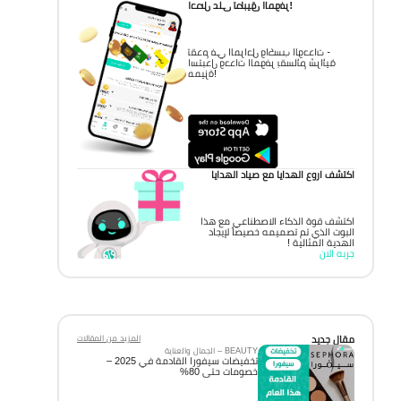
احصل على تطبيق الموفر!
تقدم في المراحل واكسب الوحدات -
استبدل وحدات الموفر بقسائم شرائية
مميزة!
اكتشف اروع الهدايا مع صياد الهدايا
اكتشف قوة الذكاء الاصطناعي مع هذا
البوت الذي تم تصميمه خصيصاً لإيجاد
الهدية المثالية !
جربه الان
مقال جديد
المزيد من المقالات
BEAUTY – الجمال والعناية
تخفيضات سيفورا القادمة في 2025 –
خصومات حتى 80%