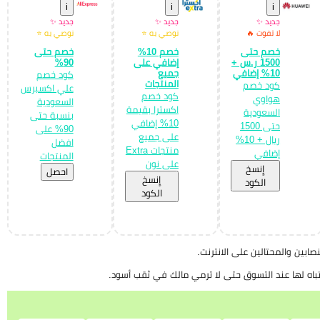
i
i
i
جديد ✨
جديد ✨
جديد ✨
لا تفوت 🔥
نوصي به ⭐
نوصي به ⭐
خصم حتى
خصم 10%
خصم حتى
1500 ر.س +
إضافي على
90%
10% إضافي
جميع
كود خصم
المنتجات
كود خصم
علي اكسبرس
كود خصم
هواوي
السعودية
اكسترا بقيمة
السعودية
بنسبة حتى
10% إضافي
حتى 1500
90% على
على جميع
ريال + 10%
افضل
منتجات Extra
إضافي
المنتجات
على نون
إِنسخ
احصل
إِنسخ
الكود
الكود
بين والمحتالين على الانترنت.
تباه لها عند التسوق حتى لا ترمي مالك في ثقب أسود.