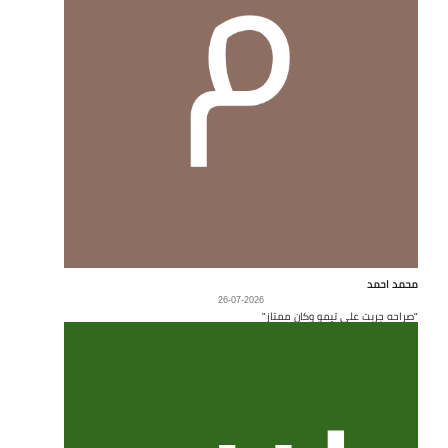
محمد احمد
26-07-2026
"صراحه جربت على تيمو وكان ممتاز"