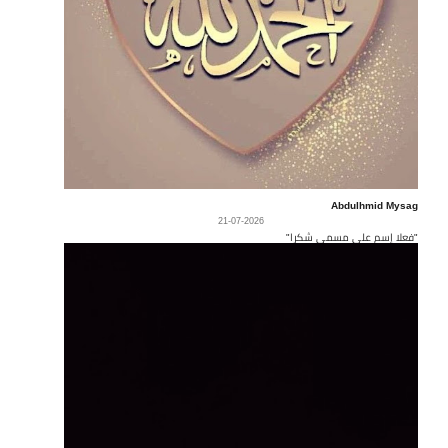
Abdulhmid Mysag
21-07-2026
"فعلا إسم على مسمى شكرا"