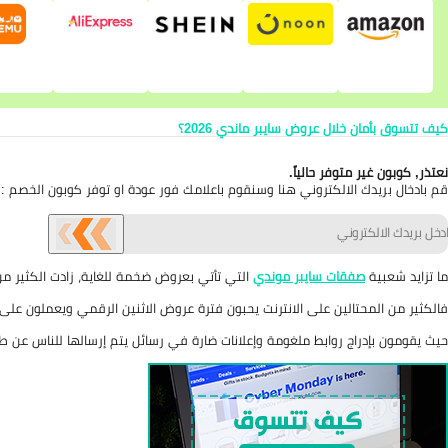
كيف تتسوق بأمان خلال عروض سايبر ماندي 2026؟
نعتذر, كوبون غير متوفر حالياً.
قم بادخال بريدك الالكتروني هنا وسنقوم باعلامك فور عودة او توفر كوبون الخصم :
ما تزايد شعبية
صفقات سايبر موندي
التي تأتي بعروض ضخمة للغاية، زادت الكثير من
فالكثير من المحتالين على الانترنت يحبون فترة عروض الاثنين الرقمي ويعملون عل
حيث يقومون بإدراج روابط ملغومة وإعلانات ضارة في رسائل يتم إرسالها للناس عن طر