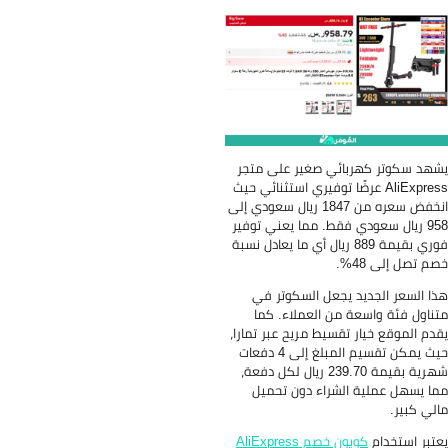
ئي صغير على متجر
A عرضًا توفيري استثنائي حيث
انخفض سعره من 1847 ريال سعودي إلى
 فقط. مما يعني توفير
ي بقيمة 889 ريال أي ما يعادل نسبة
يجعل السكوتر في
من العملاء. كما
قسيط مريح عبر تمارا،
حيث يمكن تقسيم المبلغ إلى 4 دفعات
شهرية بقيمة 239.70 ريال لكل دفعة،
لشراء دون تحميل
صم AliExpress