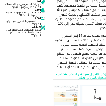
 القابل للطي الذي
744
كوبونات الخصم وعروض التخفيضات
يبة مخصصة. يتميز
المتاحة على موقع الموفر™.
بعجلات قوية مقاس 8.5 إنش توفر ثباتًا
1,304
المتاجر التي تقدم كوبونات وعروض
ح. وبسرعة قصوى
على موقع الموفر™.
6,964
2 كم/ساعة، مدعومة ببطارية
عدد الموفرين الشهري عبر موقع
36 فولت تتحمل حمولة تصل إلى 100
الموفر™.
16.13%
قيمة الخصومات المتوسطة التي
يحصل عليها مستخدمو موقع
تعزز عجلات مقاس 14 إنش استقرار
الموفر™.
 الأسطح. بينما تضيف
ة عملية لتخزين
ما يدمج السكوتر
التبديل بين النظام
 العضوية بسلاسة.
مل للتنقل الحضري
الأناقة أو الكفاءة.
مع متجر اكسترا عند شراء
ير