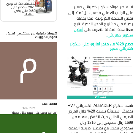
والعناية
تخفيضات باث اند بودي
وتر كهربائي صغير
2025 – خصم حتى
80% على بعض
 فحسب، بل تمتد إلى
المنتجات
ونية، مما يجعله
مدن الذكية. تابع
للتعرف على
أفضل
تقييمات حقيقية من مستخدمي تطبيق
الموفر للكوبونات
متجر أمازون على سكوتر
محمد احمد
شهد سكوتر ALBADER الكهربائي V7+
26-07-2026
تخفيضًا استثنائيًّا بنسبة 28% خلال العرض
"صراحه جربت على تيمو وكان ممتاز"
ث انخفض سعره من
1699 ريال سعودي إلى 1216 ريال
ضمين ضريبة القيمة