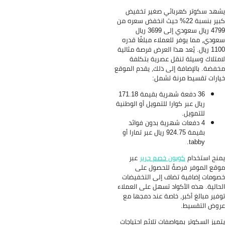
ائي صغير تخفيض
نسبة 22% حيث انخفض سعره من
4799 ريال سعودي إلى 3699 ريال
عملاء مبلغًا قدره
 هذا العرض فرصة مثالية
ل عصرية بتكلفة
لى ذلك، يقدم الموقع
 تشمل:
36 دفعة شهرية بقيمة 171.18
را للتمويل أو الوطنية
هرية بدون فوائد
بقيمة 924.75 ريال عبر تمارا أو
ن خصم جرير
عبر
ً للحصول على
اف إلى التخفيضات
اد تسهل على العملاء
خاصة عند دمجها مع
صفات تلائم احتياجات