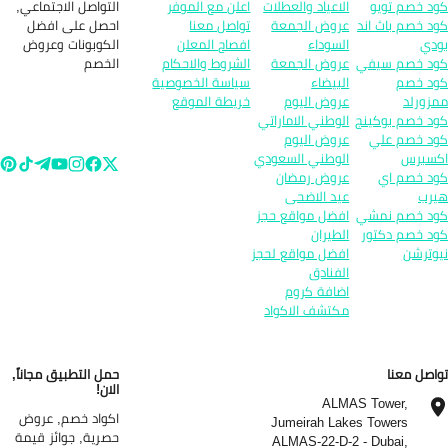
التواصل الاجتماعي,
لاعياد والعطلات
اعلن مع الموفر
احصل على افضل
روض الجمعة
تواصل معنا
الكوبونات وعروض
لسوداء
افصاح المعلن
الخصم
روض الجمعة
الشروط والاحكام
لبيضاء
سياسة الخصوصية
روض اليوم
خريطة الموقع
لوطني الاماراتي
روض اليوم
لوطني السعودي
روض رمضان
يد الاضحى
فضل مواقع حجز
لطيران
فضل مواقع لحجز
لفنادق
ضافة كروم
كتشف الاكواد
حمل التطبيق مجاناً,
الان!
ALM
اكواد خصم, عروض
Jumeirah La
حصرية, جوائز قيمة
ALMAS-22-D-