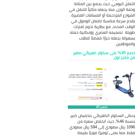
 يجمع بين المتانة
عله مثالياً للتنقل في
و المسافات القصيرة.
 لضمان الوصول في
طارية تدوم لفترات
عصري وإمكانية حمله
ا مفضلاً للطلاب
 سكوتر كهربائي صغير
هربائي بتخفيض كبير
 حيث انخفض سعره من
1096 ريال سعودي إلى 594 ريال سعودي
رًا فوريًا بقيمة