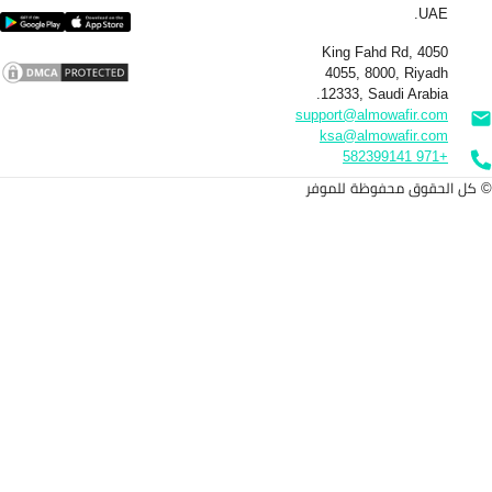
4050 King F
4055, 80
12333, Sa
support@alm
ksa@almo
وظة للموفر