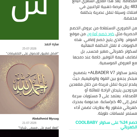
لفارق السعري البالغ
هبية للراغبين في
 عصرية بتكلفة
فادة من عروض الخصم
صم أمازون
من موقع
ح خصم إضافي. هذه
ساره احمد
لتكلفة النهائية
25-07-2026
غير فحسب، بل
"افضل تطبيق للحصول على التخفيضات"
ر، خاصة عند دمجها
ية.
يتميز سكوتر ALBADER V7+ بتصميمٍ
قوة والوظيفية، حيث
ريدة من خلال مقعدين
حة للعائلة أو
الأصدقاء. يعتمد على 3 مستويات سرعة
40 كم/ساعة. مدعومة بمحرك
كهربائي متطور و4 بطاريات تضمن أداء
يلة.
Abdulhmid Mysag
خصم 24% على سكوتر COOLBABY
21-07-2026
"فعلا إسم على مسمى شكرا"