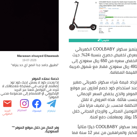
يتميز سكوتر COOLBABY الكهربائي
بعرض تخفيض حصري بنسبة 24%، حيث
Marawan elsayed Eltawwab
انخفض سعره من 650 ريال سعودي إلى
19-07-2026
"تطبيق جامد جدا انصح اي حد ينزله"
 فقط، مع شمول ضريبة
خدمة عملاء الموفر
كوتر كهربائي صغير
إذا وجدت كود لا يعمل، لديك كود تود
إضافته، أو ترغب في مشاركة ملاحظاتك، لا
صم أمازون عبر موقع
تتردد في التواصل معنا عبر البريد
 السعر الإجمالي
الإلكتروني أو الانضمام إلى مجموعة محبي
الموفر!
لعروض لا تقلل
تضيف مزايا مثل
لإرجاع المجاني خلال
انستجرام
تيليغرام
فيسبوك
البريد
الكتروني
يعد سكوتر COOLBABY خيارًا مثالياً
وفر المال من خلال موقع الموفر™
السعودية.
للكبار والمراهقين من عمر 12 سنة فما