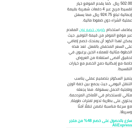
ما يقدم الموقع خيار
قسيط مريح عبر 4 دفعات شهرية بقيمة
إجمالية تبلغ 924.75 ريال، مما يسهل
ضغوط مالية.
بون خصم نون
المقدم
ن قيمة التوفير، حيث
أن يمنحك خصم إضافي
 بالفعل. تعد هذه
لاء الذين يرغبون في
دة من العروض.
مج الخصم مع خيارات
صميم عملي يناسب
ث يجمع بين خفة الوزن
ولة. مما يجعله
ي الأماكن المزدحمة.
تدوم لفترات طويلة،
ن تنقلًا آمنًا
سارع بالحصول على خصم 48% من متجر