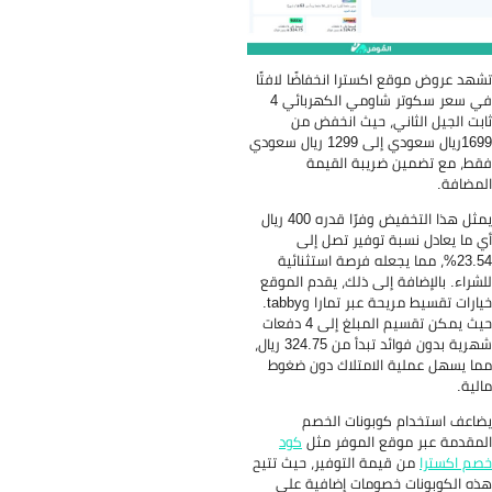
ترا انخفاضًا لافتًا
في سعر سكوتر شاومي الكهربائي 4
 حيث انخفض من
1699ريال سعودي إلى 1299 ريال سعودي
يبة القيمة
يمثل هذا التخفيض وفرًا قدره 400 ريال
وفير تصل إلى
عله فرصة استثنائية
لى ذلك، يقدم الموقع
خيارات تقسيط مريحة عبر تمارا وtabby.
حيث يمكن تقسيم المبلغ إلى 4 دفعات
شهرية بدون فوائد تبدأ من 324.75 ريال،
لامتلاك دون ضغوط
بونات الخصم
 الموفر مثل
كود
ة التوفير، حيث تتيح
ومات إضافية على