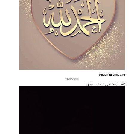
Abdulhmid Mysag
21-07-2026
"فعلا إسم على مسمى شكرا"