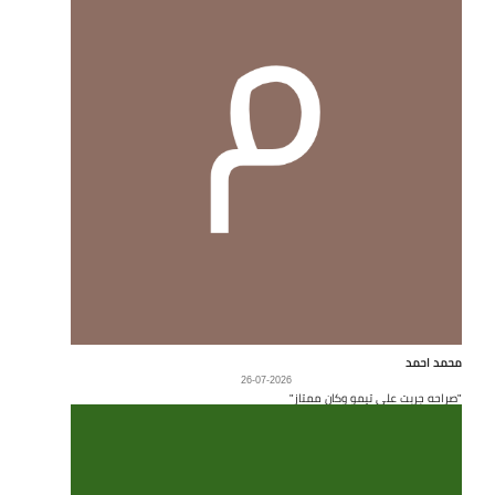
محمد احمد
26-07-2026
"صراحه جربت على تيمو وكان ممتاز"