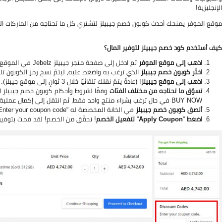
الإنجليزية!
موقع الموفر يمنحك أحدث كوبون خصم جيبيلز لتشتري كل ما تحتاجه من الماركات العا
كيف أستخدم كود خصم جيبيلز لتوفير المال؟
اذهب إلى موقع الموفر
ثم ادخل إلى صفحة متجر جيبيلز Jebelz في الموقع.
اختَر كوبون خصم جيبيلز
الذي ترغب به واضغط عليه، ليتمّ نسخ رمز الكوبون تلقائ
اذهب إلى موقع جيبيلز
! (عادةً يتمّ نقلك تلقائيًا خلال 3 ثوانٍ إلى موقع جيبلز).
تسوّق ما تحتاجه من مختلف الفئات
وفقًا لشروط وأحكام كوبون خصم جيبيلز الذي ا
BUY NOW في حال ترغب بشراء منتج واحد فقط، ثم انتقل إلى إكمال عملية الشراء.
ألصق كوبون خصم جيبيلز
في الخانة المخصصة له “Enter your coupon code.” والمُشار إليها بالمستطيل الأحمر في الصورة أدناه!
اضغط
“
Apply Coupon
“
لتفعيل الخصم
! تحقّق من الخصم! لقد قمت بتوفير 