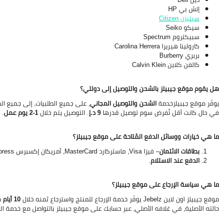
إتش بي HP
سيتيزن Citizen
سيكو Seiko
سبيكتروم Spectrum
كارولينا هيريرا Carolina Herrera
بربري Burberry
كالفن كلاين Calvin Klein
هل يقوم موقع جيبيلز بالشحن والتوصيل إلى دولتي؟
يوفّر موقع جيبيلزخدمة
الشحن والتوصيل المجاني
، على جميع الطلبيات، إلى جميع الم
في حال كانت أقل تُفرض سوم توصيل قدرها
9 د.إ
. التوصيل يتم خلال
1-2 يوم عمل
.
ما هي خيارات ووسائل الدفع المُتاحة على موقع جيبيلز؟
بطاقات الائتمان
–
فيزا Visa، ماستركارد MasterCard، أمريكان إكسبرس American Express.
الدفع عند الاستلام
.
ما هي سياسة الإرجاع على موقع جيبيلز؟
موقع جيبيلز اون لاين Jebelz يوفّر خدمة الإرجاع للمنتج واسترجاع ثمنه خلال
10 أيام
من
حالته الأصلية، في غلافه الأصلي، عبر حسابك على موقع جيبيلز بالتواصل مع خدمة العمل