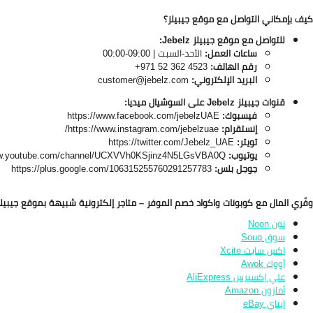
كيف بإمكاني التواصل مع موقع جيبيلز؟
للتواصل مع موقع جيبيلز Jebelz:
ساعات العمل:
الأحد-السبت | 09:00-00:00
رقم الهاتف:
4523 362 52 971+
البريد الإلكتروني:
customer@jebelz.com
قنوات جيبيلز Jebelz
على السوشيال ميديا:
فيسبوك:
https://www.facebook.com/jebelzUAE
إنستقرام:
https://www.instagram.com/jebelzuae/
تويتر:
https://twitter.com/Jebelz_UAE
يوتيوب:
ww.youtube.com/channel/UCXVVh0KSjinz4N5LGsVBA0Q
جوجل بلس:
https://plus.google.com/106315255760291257783
وفّري المال مع كوبونات واكواد خصم الموفر – متاجر إلكترونية شبيهة بموقع جيبيلز
نون Noon
سوق Souq
اكس سايت Xcite
أووك Awok
علي إكسبرس AliExpress
أمازون Amazon
إيباي eBay