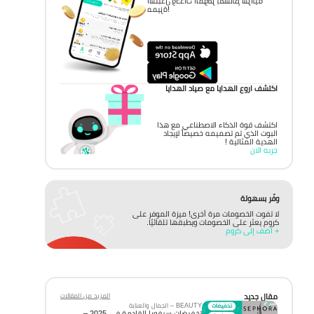
استبدل وحدات الموفر بقسائم شرائية
مميزة!
اكتشف اروع الهدايا مع صياد الهدايا
اكتشف قوة الذكاء الاصطناعي مع هذا
البوت الذي تم تصميمه خصيصاً لإيجاد
الهدية المثالية !
جربه الان
وفّر بسهولة
لا تفوت الخصومات مرة أخرى! ميزة الموفر على
كروم يعثر على الخصومات ويطبقها تلقائيًا.
+ أضف إلى كروم
مقال جديد
المزيد من المقالات
BEAUTY – الجمال والعناية
تخفيضات سيفورا القادمة في 2025 –