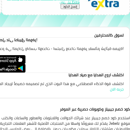
Extra على نون
إِنسخ الكود
تسوق كالمحترفين
احصل على تطبيق الموفر
تقدم في المراحل واكسب الوحدات - استبدل وحدات الموفر بقسائم شرائية مميزة
اكتشف اروع الهدايا مع صياد الهدايا
اكتشف قوة الذكاء الاصطناعي مع هذا البوت الذي تم تصميمه خصيصاً لإيجاد الهد
جربه الان
كود خصم جيبيلز وكوبونات حصرية عبر الموفر
استخدم كود خصم جيبيلز عند شرائك الجوالات واللابتوبات والعطور والساعات والكتب وا
موقع Jebelz يقدّم لك معروضًا واسعًا من المنتجات الأصلية لأشهر العلامات ا
واللابوتبات وشاشات التلفاز سمارت وكاميرات درونز، بالإضافة إلى بعض الملابس الرج