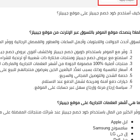
كيف أستخدم كود خصم جيبيلز على موقع جيبيلز؟
لماذا ينصحك موقع الموفر بالتسوق عبر الإنترنت من موقع جيبيلز؟
تسوَق أحدث الجوالات واللابتوبات وأجمل الساعات والعطور والقمصان الرجالية ووفّر ال
وفّر مع الموفر باستخدام كوبون خصم جيبيلز واكتشف أقوى عروض خصم جيبيلز
استمتع مع عروض خصم جيبيلز ومنتجات مختارة ذات شعبية أو ترندية للشراء 
منتجات أصلية %100 مضمونة الجودة من أشهر العلامات التجارية والماركات العالمية.
أسعار تنافسية وذلك بسبب تعدُّد البائعين الذين يعرضون منتجاتهم للبيع على موقع 
خدمة الشحن والتوصيل المجاني والسريع.
خيارات دفع آمنة ومريحة تشمل الدفع عند الاستلام.
سياسة إرجاع مرنة وإرجاع سهل عبر حسابك على الموقع.
ما هي أشهر العلامات التجارية على موقع جيبيلز؟
وفّر الكثير من المال باستخدام كود خصم جيبيلز عند شرائك منتجاتك المفضلة على مو
آبل Apple
سامسونج Samsung
إل جي LG
ديل Dell