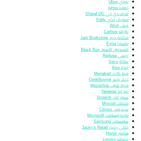
يوباي Ubuy
جوميا jumia
شرف دي جي Sharaf DG
معارض ايدي Eddy
ويش Wish
كارتلو Cartlow
مكتبة جرير Jarir Bookstore
اكسترا Extra
الصندوق الأسود Black Box
ردسي Redsea
ساكو Saco
ايكيا Ikea
مينا كارت Menakart
جيك باينج GeekBuying
ميزة شوب Mezashop
نيو ايج Newegg
ستور اص StoreUs
منصات Mnssat
سيتروس Citruss
مايكروسوفت Microsoft
سامسونج Samsung
جاكي ريتيل Jacky’s Retail
هونور Honor
لينوفو Lenovo