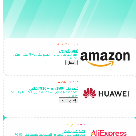
جديد ✨
لا تفوت 🔥
أقوى العروض
أقوى عروض امازون: خصم حتى 70% على أفضل
المنتجات
احصل
جديد ✨
لا تفوت 🔥
خصم حتى 1500 ر.س + 10% إضافي
كود خصم هواوي السعودية حتى 1500 ريال + 10%
إضافي
إِنسخ الكود
جديد ✨
نوصي به ⭐
خصم حتى 90%
كود خصم علي اكسبرس السعودية بنسبة حتى 90%