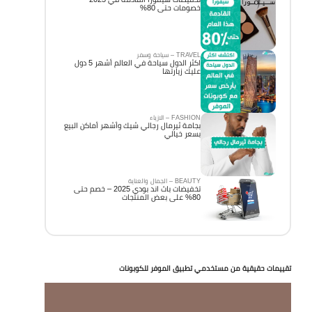
خصومات حتى 80%
TRAVEL – سياحة وسفر
اكثر الدول سياحة في العالم أشهر 5 دول
عليك زيارتها
FASHION – الازياء
بجامة ثيرمال رجالي شيك وأشهر أماكن البيع
بسعر خيالي
BEAUTY – الجمال والعناية
تخفيضات باث اند بودي 2025 – خصم حتى
80% على بعض المنتجات
تقييمات حقيقية من مستخدمي تطبيق الموفر للكوبونات