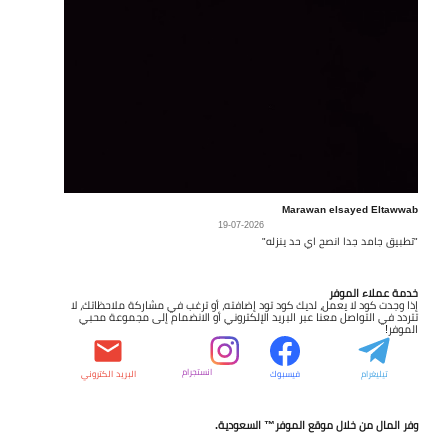
Marawan elsayed Eltawwab
19-07-2026
"تطبيق جامد جدا انصح اي حد ينزله"
خدمة عملاء الموفر
إذا وجدت كود لا يعمل، لديك كود تود إضافته، أو ترغب في مشاركة ملاحظاتك، لا
تتردد في التواصل معنا عبر البريد الإلكتروني أو الانضمام إلى مجموعة محبي
الموفر!
انستجرام
تيليغرام
فيسبوك
البريد الكتروني
وفر المال من خلال موقع الموفر™ السعودية.