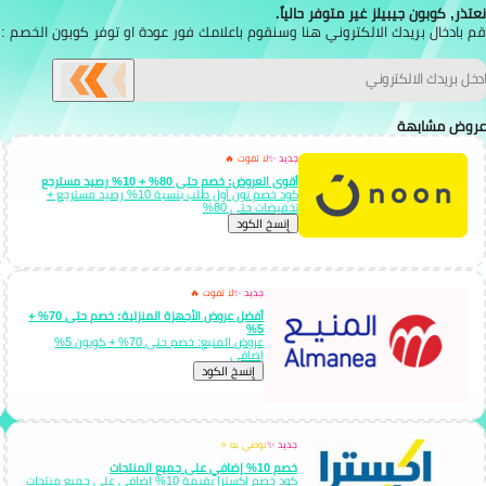
نعتذر, كوبون جيبيلز غير متوفر حالياً.
قم بادخال بريدك الالكتروني هنا وسنقوم باعلامك فور عودة او توفر كوبون الخصم :
عروض مشابهة
جديد ✨
لا تفوت 🔥
أقوى العروض: خصم حتى 80% + 10% رصيد مسترجع
كود خصم نون أول طلب بنسبة 10% رصيد مسترجع +
تخفيضات حتى 80%
إِنسخ الكود
جديد ✨
لا تفوت 🔥
أفضل عروض الأجهزة المنزلية: خصم حتى 70% +
5%
عروض المنيع: خصم حتى 70% + كوبون 5%
إضافي
إِنسخ الكود
جديد ✨
نوصي به ⭐
خصم 10% إضافي على جميع المنتجات
كود خصم اكسترا بقيمة 10% إضافي على جميع منتجات