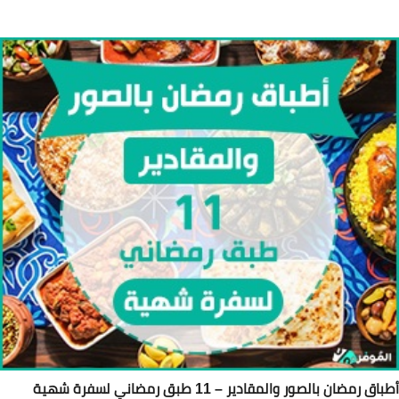
اق رمضان بالصور والمقادير – 11 طبق رمضاني لسفرة شهية