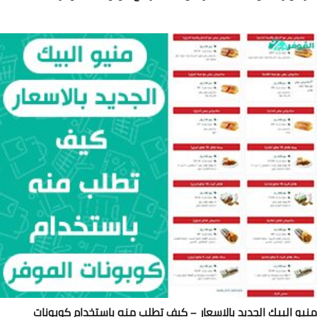
يو البيك الجديد بالاسعار – كيف تطلب منه باستخدام كوبونات