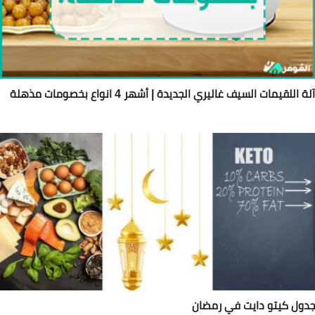
ة اللقيمات السيف غاليري الجديدة | أشهر 4 انواع بخصومات مذهلة
ول كيتو دايت في رمضان