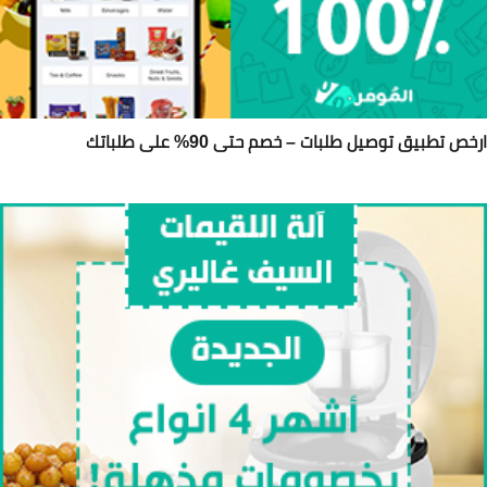
خص تطبيق توصيل طلبات – خصم حتى 90% على طلباتك