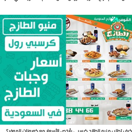
ف تطلب منيو الطازج كرسبي بأرخص الأسعار مع كوبونات الموفر؟