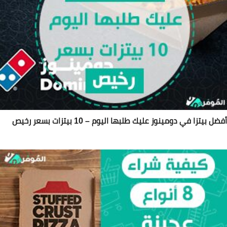
ضل بيتزا في دومينوز عليك طلبها اليوم – 10 بيتزات بسعر رخيص