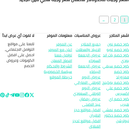
←
2
1
هر المتاجر
عروض المناسبات
معلومات الموفر
لا تفوت أي عرض ابداً
تابعنا على مواقع
د خصم نون
جميع المتاجر
عن الموفر
التواصل الاجتماعي,
د خصم تويو
الاعياد والعطلات
اعلن مع الموفر
احصل على افضل
د خصم باث اند
عروض الجمعة
تواصل معنا
الكوبونات وعروض
دي
السوداء
افصاح المعلن
الخصم
د خصم سيفي
عروض الجمعة
الشروط والاحكام
د خصم
البيضاء
سياسة الخصوصية
زورلد
عروض اليوم
خريطة الموقع
د خصم بوكينج
الوطني الاماراتي
د خصم علي
عروض اليوم
سبرس
الوطني السعودي
د خصم اي
عروض رمضان
رب
عيد الاضحى
د خصم نمشي
افضل مواقع حجز
د خصم دكتور
الطيران
وترشن
افضل مواقع لحجز
الفنادق