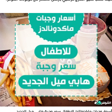
عار وجبات ماكدونالدز للاطفال سعر وجبة هابي ميل الجديد