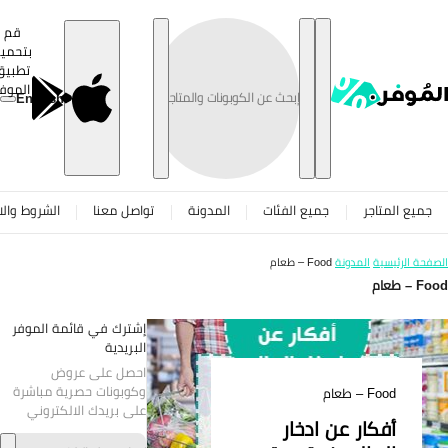
تخطى
قم
بتحميل
تطبيق
الموفر
English
جميع المتاجر
جميع الفئات
المدونة
تواصل معنا
الشروط والاح
صفحة الرئيسية
المدونة
Food – طعام
F – طعام
إشترك في قائمة الموفر
البريدية
احصل على عروض
وكوبونات حصرية مباشرة
Food – طعام
على بريدك الالكتروني
أفكار عن ادخار