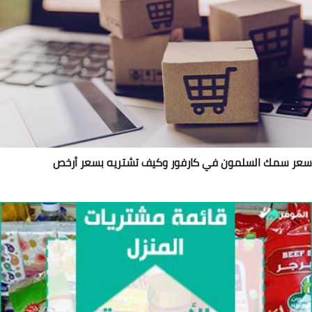
ر سمك السلمون في كارفور وكيف تشتريه بسعر أرخص