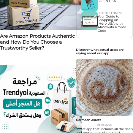
SHEIN USA
HEALTH & FITNESS
Your Guide to
Shopping on
iHerb USA with
Almowafir Promo
Code
Are Amazon Products Authentic
and How Do You Choose a
Trustworthy Seller?
Discover what actual users are
saying about our app
Nermeen Alireza
03-06-2026
"Great app that includes all the deals
and promotions of the most