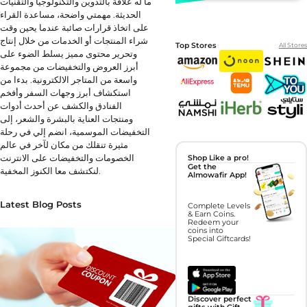
ما له علاقة بالتدوين والتكنولوجيا والتقنيات
الحديثة. مهمتي واضحة، مساعدة القراء
على اتخاذ قرارات صائبة عندما يحين وقت
شراء المنتجات أو الخدمات من خلال إنتاج
Top Stores
All Stores
وتحرير محتوى مميز يسلط الضوء على
أبرز العروض والتخفيضات من مجموعة
واسعة من المتاجر الالكترونية. بدءا من
استكشاف أبرز وجهات السفر وأفخم
الفنادق والكشف عن أحدث أدوات
ومنتجات العناية بالبشرة والشعر، إلى
التخفيضات الموسمية، انضم إلي في رحلة
مثيرة تنقلك من مكان لآخر في عالم
الخصومات والتخفيضات على الانترنت
Shop Like a pro!
Get the
لنكتشف معا الكنوز المخفية.
Almowafir App!
Latest Blog Posts
Complete Levels
& Earn Coins.
Redeem your
coins into
Special Giftcards!
Discover perfect