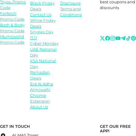
best coupons and
Toyou Promo
Black Friday
Disclosure
discounts
Code
Deals
Terms and
Farfetch
Contact Us
Conditions
Promo Code
White Friday
Bath & Body
Deals
Promo Code
Singles Day
Mumzworld
11.11
Promo Code
Cyber Monday
UAE National
Day
KSA National
Day
Ramadan
Deals
Eid Al Adha
Almowafir
Chrome
Extension
About Us
GET IN TOUCH
GET OUR FREE
APP!
ALMAS Tower,