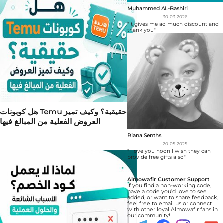
Muhammed AL-Bashiri
30-03-2026
"it gives me ao much discount and
thank you"
هل كوبونات Temu حقيقية؟ وكيف تميز
العروض الفعلية من المبالغ فيها
Riana Senths
20-05-2025
"I love you noon I wish they can
provide free gifts also"
Almowafir Customer Support
If you find a non-working code,
have a code you’d love to see
added, or want to share feedback,
feel free to email us or connect
with other loyal Almowafir fans in
our community!