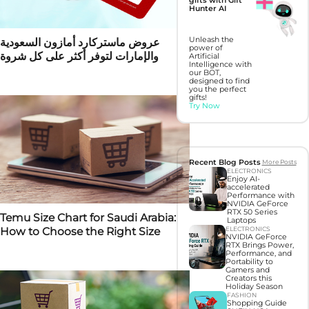
gifts with Gift
Hunter AI
Unleash the
عروض ماستركارد أمازون السعودية
power of
والإمارات لتوفر أكثر على كل شروة
Artificial
Intelligence with
our BOT,
designed to find
you the perfect
gifts!
Try Now
Recent Blog Posts
More Posts
ELECTRONICS
Enjoy AI-
accelerated
Performance with
NVIDIA GeForce
RTX 50 Series
Temu Size Chart for Saudi Arabia:
Laptops
How to Choose the Right Size
ELECTRONICS
NVIDIA GeForce
RTX Brings Power,
Performance, and
Portability to
Gamers and
Creators this
Holiday Season
FASHION
Shopping Guide